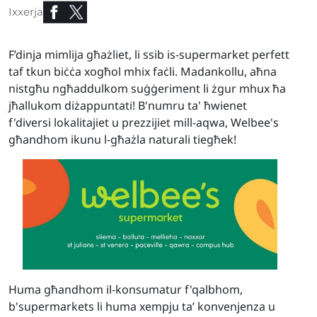
Ixxerja
F’dinja mimlija għażliet, li ssib is-supermarket perfett
taf tkun biċċa xogħol mhix faċli. Madankollu, aħna
nistgħu ngħaddulkom suġġeriment li żgur mhux ħa
jħallukom diżappuntati! B'numru ta' ħwienet
f'diversi lokalitajiet u prezzijiet mill-aqwa, Welbee's
għandhom ikunu l-għażla naturali tiegħek!
Huma għandhom il-konsumatur f'qalbhom,
b'supermarkets li huma xempju ta’ konvenjenza u