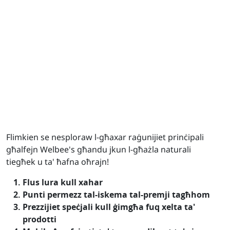
Flimkien se nesploraw l-għaxar raġunijiet prinċipali
għalfejn Welbee's għandu jkun l-għażla naturali
tiegħek u ta' ħafna oħrajn!
Flus lura kull xahar
Punti permezz tal-iskema tal-premji tagħhom
Prezzijiet speċjali kull ġimgħa fuq xelta ta'
prodotti