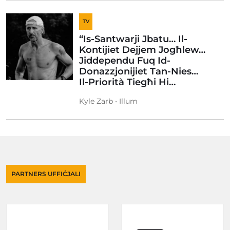
TV
“Is-Santwarji Jbatu… Il-
Kontijiet Dejjem Jogħlew…
Jiddependu Fuq Id-
Donazzjonijiet Tan-Nies…
Il-Priorità Tiegħi Hi…
Kyle Zarb • Illum
PARTNERS UFFIĊJALI