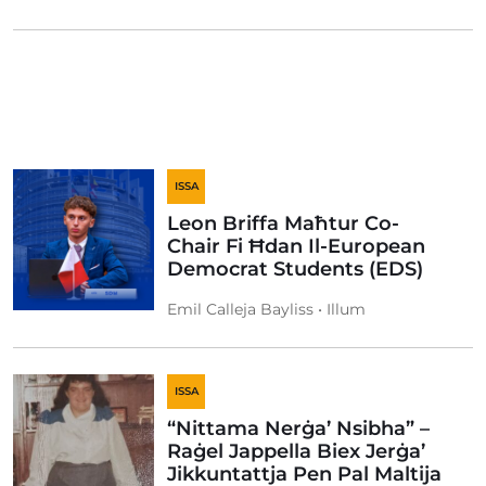
ISSA
Leon Briffa Maħtur Co-
Chair Fi Ħdan Il-European
Democrat Students (EDS)
Emil Calleja Bayliss • Illum
ISSA
“Nittama Nerġa’ Nsibha” –
Raġel Jappella Biex Jerġa’
Jikkuntattja Pen Pal Maltija