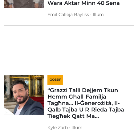
Wara Aktar Minn 40 Sena
Emil Calleja Bayliss • Illum
GOSSIP
“Grazzi Talli Dejjem Tkun
Hemm Għall-Familja
Tagħna… Il-Ġenerożità, Il-
Qalb Tajba U R-Rieda Tajba
Tiegħek Qatt Ma…
Kyle Zarb • Illum