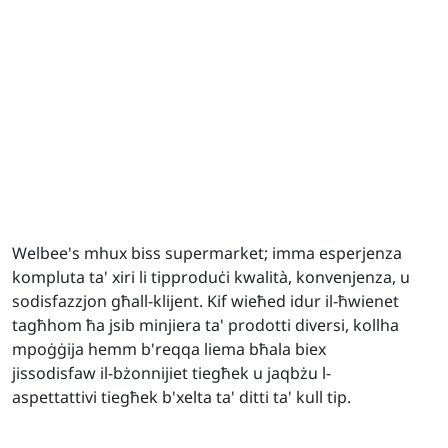
Welbee's mhux biss supermarket; imma esperjenza
kompluta ta' xiri li tipproduċi kwalità, konvenjenza, u
sodisfazzjon għall-klijent. Kif wieħed idur il-ħwienet
tagħhom ħa jsib minjiera ta' prodotti diversi, kollha
mpoġġija hemm b'reqqa liema bħala biex
jissodisfaw il-bżonnijiet tiegħek u jaqbżu l-
aspettattivi tiegħek b'xelta ta' ditti ta' kull tip.