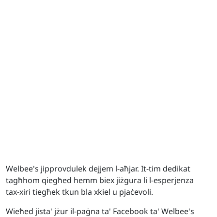
Welbee's jipprovdulek dejjem l-aħjar. It-tim dedikat
tagħhom qiegħed hemm biex jiżgura li l-esperjenza
tax-xiri tiegħek tkun bla xkiel u pjaċevoli.
Wieħed jista' jżur il-paġna ta' Facebook ta' Welbee's