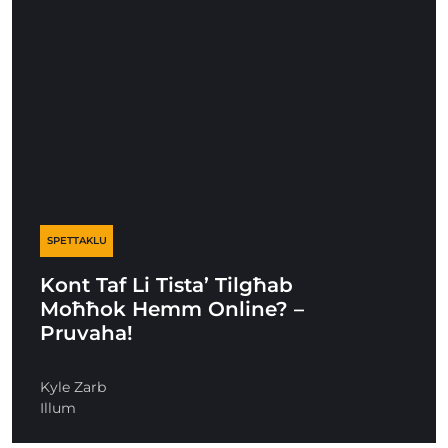
SPETTAKLU
Kont Taf Li Tista’ Tilgħab
Moħħok Hemm Online? –
Pruvaha!
Kyle Zarb
Illum