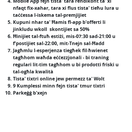
Mobile App fejn tista' tara rendikont ta' xi
nfaqt fix-xahar, tara xi flus tista' tieħu lura u
taċċessa l-iskema tal-premjijiet
Kupuni nhar ta' Ħamis fl-app b'offerti li
jinkludu wkoll skontijiet sa 50%
Ħinijiet tal-ftuħ estiżi, mis-07:30 sad-21:00 u
f'postijiet sal-22:00, mit-Tnejn sal-Ħadd
Jagħmlu l-esperjenza tiegħek fil-ħwienet
tagħhom waħda eċċezzjonali - bi traning
regulari lit-tim tagħhom u bi prodotti friski u
tal-ogħla kwalità
Tista' tixtri online jew permezz ta' Wolt
9 Kumplessi minn fejn tista' tmur tixtri
Parkeġġ b'xejn