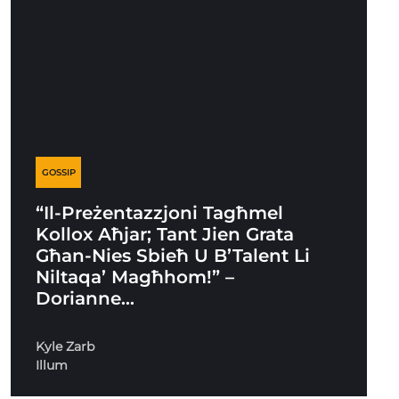
GOSSIP
“Il-Preżentazzjoni Tagħmel
Kollox Aħjar; Tant Jien Grata
Għan-Nies Sbieħ U B’Talent Li
Niltaqa’ Magħhom!” –
Dorianne…
Kyle Zarb
Illum