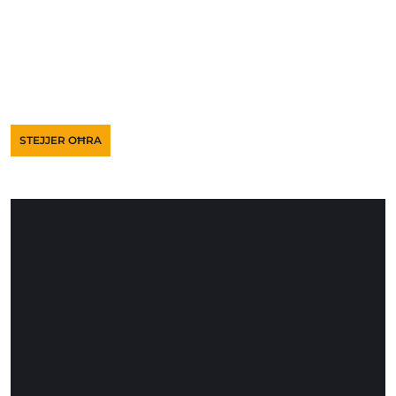
STEJJER OĦRA