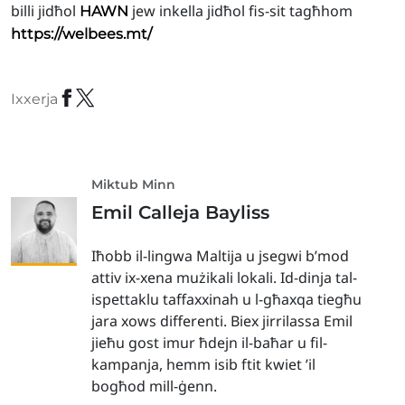
billi jidħol
jew inkella jidħol fis-sit tagħhom
HAWN
https://welbees.mt/
Ixxerja
Miktub Minn
Emil Calleja Bayliss
Iħobb il-lingwa Maltija u jsegwi b’mod
attiv ix-xena mużikali lokali. Id-dinja tal-
ispettaklu taffaxxinah u l-għaxqa tiegħu
jara xows differenti. Biex jirrilassa Emil
jieħu gost imur ħdejn il-baħar u fil-
kampanja, hemm isib ftit kwiet ’il
bogħod mill-ġenn.