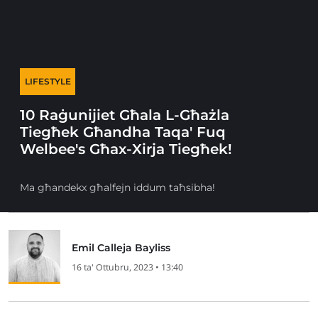
LIFESTYLE
10 Raġunijiet Għala L-Għażla
Tiegħek Għandha Taqa' Fuq
Welbee's Għax-Xirja Tiegħek!
Ma għandekx għalfejn iddum taħsibha!
Emil Calleja Bayliss
16 ta' Ottubru, 2023 • 13:40