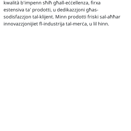
kwalità b'impenn sħiħ għall-eċċellenza, firxa
estensiva ta' prodotti, u dedikazzjoni għas-
sodisfazzjon tal-klijent. Minn prodotti friski sal-aħħar
innovazzjonijiet fl-industrija tal-merċa, u lil hinn.