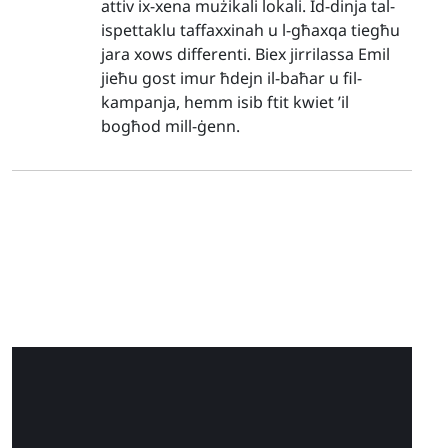
attiv ix-xena mużikali lokali. Id-dinja tal-
ispettaklu taffaxxinah u l-għaxqa tiegħu
jara xows differenti. Biex jirrilassa Emil
jieħu gost imur ħdejn il-baħar u fil-
kampanja, hemm isib ftit kwiet ’il
bogħod mill-ġenn.