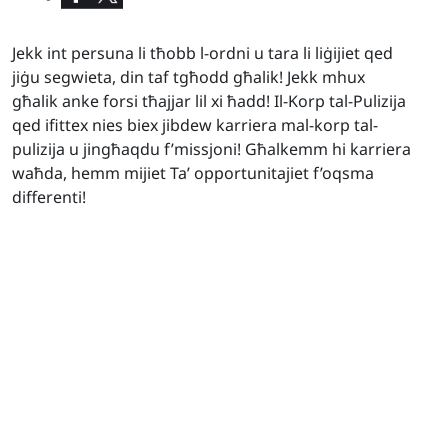
Jekk int persuna li tħobb l-ordni u tara li liġijiet qed
jiġu segwieta, din taf tgħodd għalik! Jekk mhux
għalik anke forsi tħajjar lil xi ħadd! Il-Korp tal-Pulizija
qed ifittex nies biex jibdew karriera mal-korp tal-
pulizija u jingħaqdu f’missjoni! Għalkemm hi karriera
waħda, hemm mijiet Ta’ opportunitajiet f’oqsma
differenti!