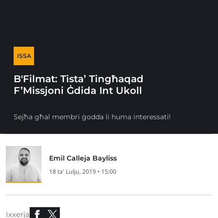
ISSA
B'Filmat: Tista’ Tingħaqad
F’Missjoni Ġdida Int Ukoll
Sejħa għal membri ġodda li huma interessati!
Emil Calleja Bayliss
18 ta' Lulju, 2019 • 15:00
Ixxerja