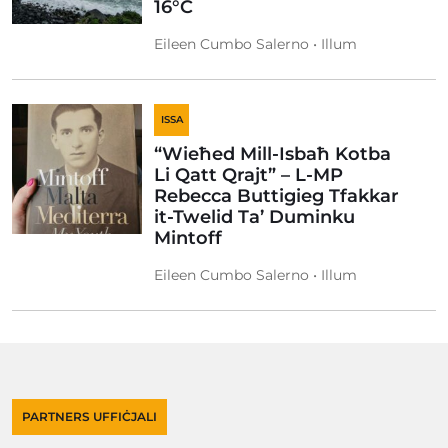
16°C
Eileen Cumbo Salerno • Illum
ISSA
“Wieħed Mill-Isbaħ Kotba
Li Qatt Qrajt” – L-MP
Rebecca Buttigieg Tfakkar
it-Twelid Ta’ Duminku
Mintoff
Eileen Cumbo Salerno • Illum
PARTNERS UFFIĊJALI