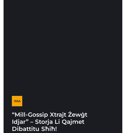
ISSA
“Mill-Gossip Xtrajt Żewġt
Idjar” – Storja Li Qajmet
Dibattitu Sħiħ!