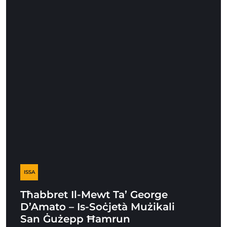
ISSA
Tħabbret Il-Mewt Ta’ George
D’Amato – Is-Soċjetà Mużikali
San Ġużepp Ħamrun