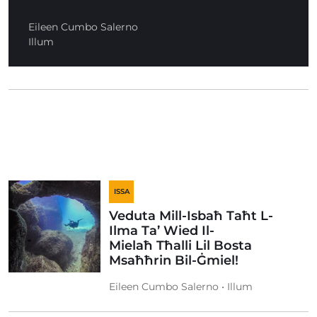
Eileen Cumbo Salerno
Illum
ISSA
Veduta Mill-Isbaħ Taħt L-
Ilma Ta’ Wied Il-
Mielaħ Tħalli Lil Bosta
Msaħħrin Bil-Ġmiel!
Eileen Cumbo Salerno • Illum