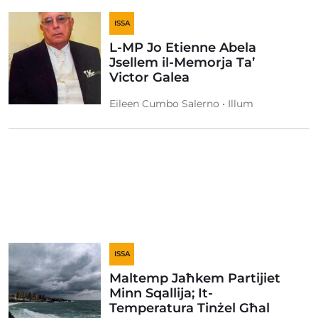
ISSA
L-MP Jo Etienne Abela
Jsellem il-Memorja Ta’
Victor Galea
Eileen Cumbo Salerno • Illum
ISSA
Maltemp Jaħkem Partijiet
Minn Sqallija; It-
Temperatura Tinżel Għal