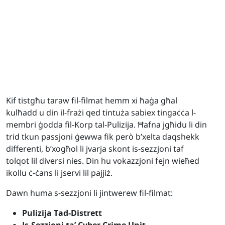
Kif tistgħu taraw fil-filmat hemm xi ħaġa għal
kulħadd u din il-frażi qed tintuża sabiex tingaċċa l-
membri ġodda fil-Korp tal-Pulizija. Ħafna jgħidu li din
trid tkun passjoni ġewwa fik però b’xelta daqshekk
differenti, b’xogħol li jvarja skont is-sezzjoni taf
tolqot lil diversi nies. Din hu vokazzjoni fejn wieħed
ikollu ċ-ċans li jservi lil pajjiż.
Dawn huma s-sezzjoni li jintwerew fil-filmat:
Pulizija Tad-Distrett