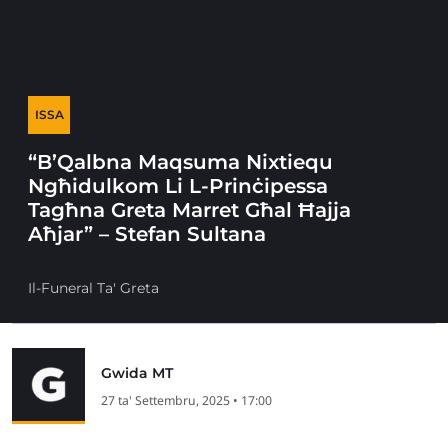
ISSA
“B’Qalbna Maqsuma Nixtiequ
Ngħidulkom Li L-Prinċipessa
Tagħna Greta Marret Għal Ħajja
Aħjar” – Stefan Sultana
Il-Funeral Ta' Greta
Gwida MT
27 ta' Settembru, 2025 • 17:00