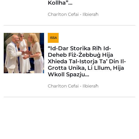
Kollha”…
Charlton Cefai • Ilbieraħ
ISSA
“Id-Dar Storika Riħ Id-
Deheb Fiż-Żebbuġ Hija
Xhieda Tal-Istorja Ta’ Din Il-
Grotta Unika, Li Lllum, Hija
Wkoll Spazju…
Charlton Cefai • Ilbieraħ