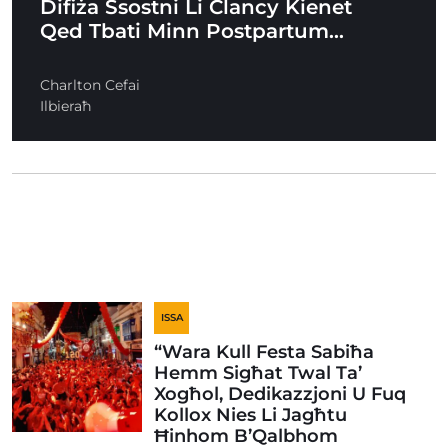
Difiża Ssostni Li Clancy Kienet
Qed Tbati Minn Postpartum…
Charlton Cefai
Ilbieraħ
ISSA
“Wara Kull Festa Sabiħa
Hemm Sigħat Twal Ta’
Xogħol, Dedikazzjoni U Fuq
Kollox Nies Li Jagħtu
Ħinhom B’Qalbhom