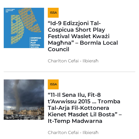
ISSA
“Id-9 Edizzjoni Tal-
Cospicua Short Play
Festival Waslet Kważi
Magħna” – Bormla Local
Council
Charlton Cefai • Ilbieraħ
ISSA
“11-Il Sena Ilu, Fit-8
t’Awwissu 2015 … Tromba
Tal-Arja Fil-Kottonera
Kienet Ħasdet Lil Bosta” –
It-Temp Madwarna
Charlton Cefai • Ilbieraħ