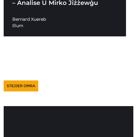
– Analise U Mirko Jiżżewġu
Bernard Xuereb
Illum
STEJJER OĦRA