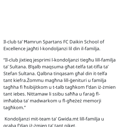
Il-club ta’ Ħamrun Spartans FC Daikin School of
Excellence jagħti l-kondoljanzi lil din il-familja.
“Il-club jixtieq jesprimi l-kondoljanzi tiegħu lill-familja
ta’ Sultana. B’qalb maqsuma għat-telfa tat-tifla ta’
Stefan Sultana. Qalbna tinqasam għal din it-telfa
tant kiefra.
Żommu magħna lill-ġenituri u familja
tagħha fi ħsibijitkom u t-talb tagħkom f’dan iż-żmien
tant iebes. Nittamaw li ssibu saħħa u faraġ fl-
imħabba ta’ madwarkom u fl-għeżeż memorji
tagħkom.”
Kondoljanzi mit-team ta’ Gwida.mt lill-familja u
qraba f’dan iż-żmien ta’ tant niket.