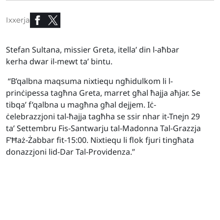
Ixxerja
Stefan Sultana, missier Greta, itella’ din l-aħbar
kerha dwar il-mewt ta’ bintu.
“B’qalbna maqsuma nixtiequ ngħidulkom li l-
prinċipessa tagħna Greta, marret għal ħajja aħjar. Se
tibqa’ f’qalbna u magħna għal dejjem. Iċ-
ċelebrazzjoni tal-ħajja tagħha se ssir nhar it-Tnejn 29
ta’ Settembru Fis
-Santwarju tal-Madonna Tal-Grazzja
F’Ħaż-Żabbar fit-15:00. Nixtiequ li flok fjuri tingħata
donazzjoni lid-Dar Tal-Providenza.”