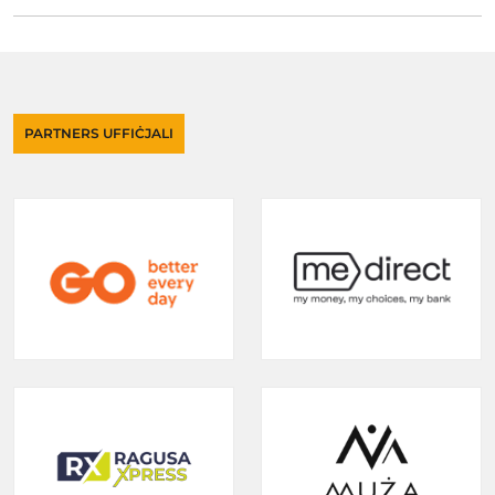
PARTNERS UFFIĊJALI