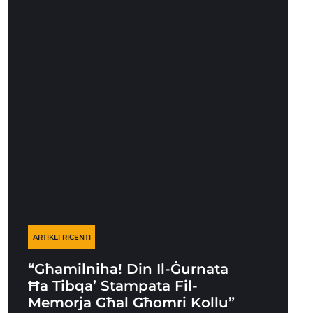
ARTIKLI RICENTI
“Għamilniha! Din Il-Ġurnata
Ħa Tibqa’ Stampata Fil-
Memorja Għal Għomri Kollu”