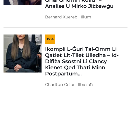
Għal Għomri Kollu” –
Analise U Mirko Jiżżewġu
Bernard Xuereb • Illum
ISSA
Ikompli L-Ġuri Tal-Omm Li
Qatlet Lit-Tliet Uliedha – Id-
Difiża Ssostni Li Clancy
Kienet Qed Tbati Minn
Postpartum…
Charlton Cefai • Ilbieraħ