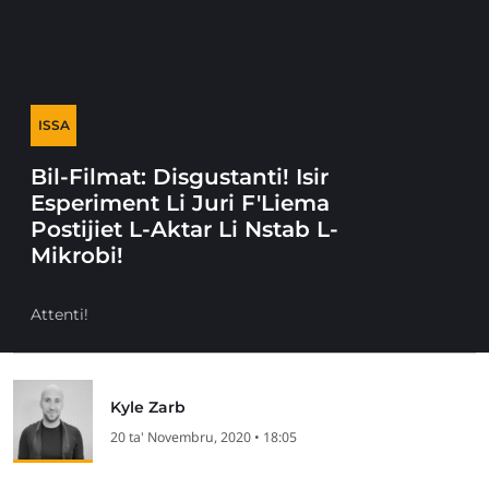
ISSA
Bil-Filmat: Disgustanti! Isir
Esperiment Li Juri F'Liema
Postijiet L-Aktar Li Nstab L-
Mikrobi!
Attenti!
Kyle Zarb
20 ta' Novembru, 2020 • 18:05