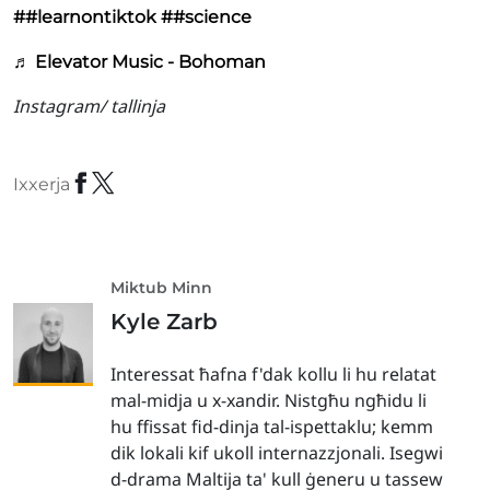
##learnontiktok
##science
♬ Elevator Music - Bohoman
Instagram/ tallinja
Ixxerja
Miktub Minn
Kyle Zarb
Interessat ħafna f'dak kollu li hu relatat
mal-midja u x-xandir. Nistgħu ngħidu li
hu ffissat fid-dinja tal-ispettaklu; kemm
dik lokali kif ukoll internazzjonali. Isegwi
d-drama Maltija ta' kull ġeneru u tassew