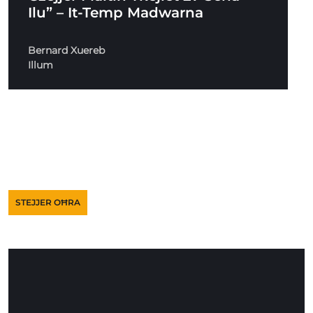
Ilu” – It-Temp Madwarna
Bernard Xuereb
Illum
STEJJER OĦRA