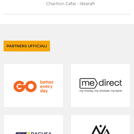
Charlton Cefai • Ilbieraħ
PARTNERS UFFIĊJALI