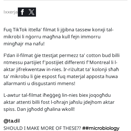
Ixxerja
Fuq TikTok ittella' filmat li jġibna tassew konxji tal-
mikrobi li nġorru magħna kull fejn immorru
mingħajr ma nafu!
F'dan il-filmat ġie ttestjat permezz ta' cotton bud billi
ntmessu partijiet f'postijiet differenti f'Montreal li l-
aktar jifrekwentaw in-nies. Ir-riżultat ta' kolonji sħaħ
ta' mikrobu li ġie espost fuq materjal apposta huwa
allarmanti u disgustanti mmens!
L-awtur tal-filmat iħeġġeġ lin-nies biex joqogħdu
aktar attenti billi fost l-oħrajn jaħslu jdejhom aktar
spiss. Dan jgħodd għalina wkoll!
@ta.dil
SHOULD I MAKE MORE OF THESE??
##microbiology