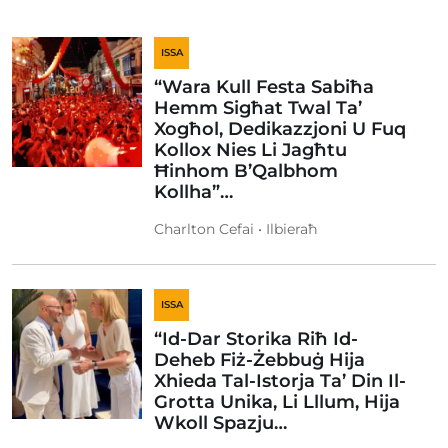
ISSA
“Wara Kull Festa Sabiħa
Hemm Sigħat Twal Ta’
Xogħol, Dedikazzjoni U Fuq
Kollox Nies Li Jagħtu
Ħinhom B’Qalbhom
Kollha”…
Charlton Cefai • Ilbieraħ
ISSA
“Id-Dar Storika Riħ Id-
Deheb Fiż-Żebbuġ Hija
Xhieda Tal-Istorja Ta’ Din Il-
Grotta Unika, Li Lllum, Hija
Wkoll Spazju…