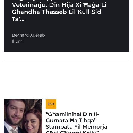
Veterinarju. Din Hija Xi Ħaġa Li
Għandha Tħasseb Lil Kull Sid
Ta’…
Bernard Xuereb
Illum
ISSA
“Għamilniha! Din Il-
Ġurnata Ħa Tibqa’
Stampata Fil-Memorja