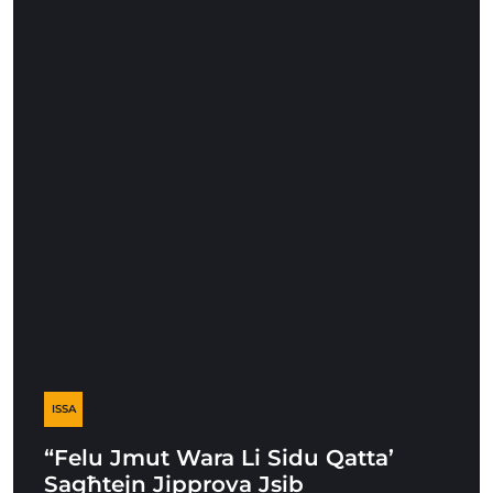
ISSA
“Felu Jmut Wara Li Sidu Qatta’
Sagħtejn Jipprova Jsib