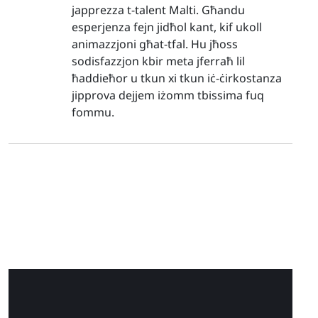
japprezza t-talent Malti. Għandu
esperjenza fejn jidħol kant, kif ukoll
animazzjoni għat-tfal. Hu jħoss
sodisfazzjon kbir meta jferraħ lil
ħaddieħor u tkun xi tkun iċ-ċirkostanza
jipprova dejjem iżomm tbissima fuq
fommu.