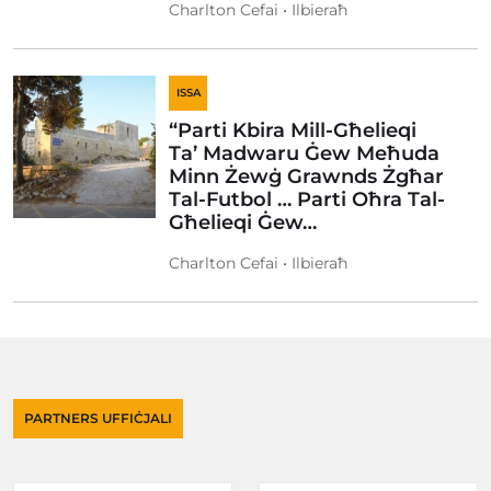
Charlton Cefai • Ilbieraħ
ISSA
“Parti Kbira Mill-Għelieqi
Ta’ Madwaru Ġew Meħuda
Minn Żewġ Grawnds Żgħar
Tal-Futbol … Parti Oħra Tal-
Għelieqi Ġew…
Charlton Cefai • Ilbieraħ
PARTNERS UFFIĊJALI