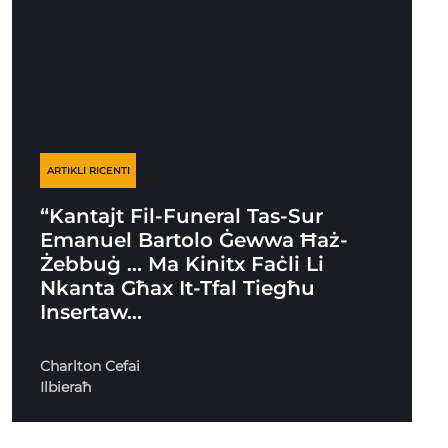
ARTIKLI RICENTI
“Kantajt Fil-Funeral Tas-Sur
Emanuel Bartolo Ġewwa Ħaż-
Żebbuġ … Ma Kinitx Faċli Li
Nkanta Għax It-Tfal Tiegħu
Insertaw…
Charlton Cefai
Ilbieraħ