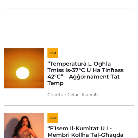
ISSA
“Temperatura L-Ogħla
Tmiss Is-37°C U Ħa Tinħass
42°C” – Aġġornament Tat-
Temp
Charlton Cefai • Ilbieraħ
ISSA
“F’Isem Il-Kumitat U L-
Membri Kollha Tal-Għaqda