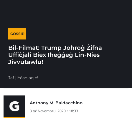
GOSSIP
Bil-Filmat: Trump Joħroġ Żifna
Uffiċjali Biex Iħeġġeġ Lin-Nies
Jivvutawlu!
Jaf jiċċaqlaq e!
Anthony M. Baldacchino
3 ta' Novembru, 2020 • 18:33