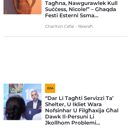
Tagħna, Nawgurawlek Kull
Suċċess, Nicole!” – Ghaqda
Festi Esterni Ssma…
Charlton Cefai • Ilbieraħ
ISSA
“Dar Li Tagħti Servizzi Ta’
Shelter, U Ikliet Wara
Nofsinhar U Filgħaxija Għal
Dawk Il-Persuni Li
Jkollhom Problemi…