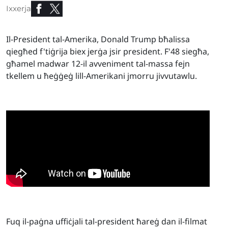
Ixxerja
Il-President tal-Amerika, Donald Trump bħalissa
qiegħed f'tiġrija biex jerġa jsir president. F'48 siegħa,
għamel madwar 12-il avveniment tal-massa fejn
tkellem u ħeġġeġ lill-Amerikani jmorru jivvutawlu.
Fuq il-paġna uffiċjali tal-president ħareġ dan il-filmat