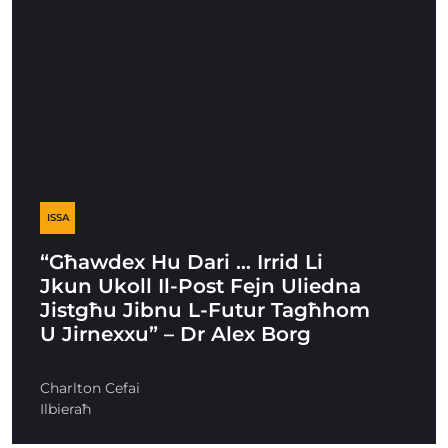
ISSA
“Għawdex Hu Dari … Irrid Li
Jkun Ukoll Il-Post Fejn Uliedna
Jistgħu Jibnu L-Futur Tagħhom
U Jirnexxu” – Dr Alex Borg
Charlton Cefai
Ilbieraħ