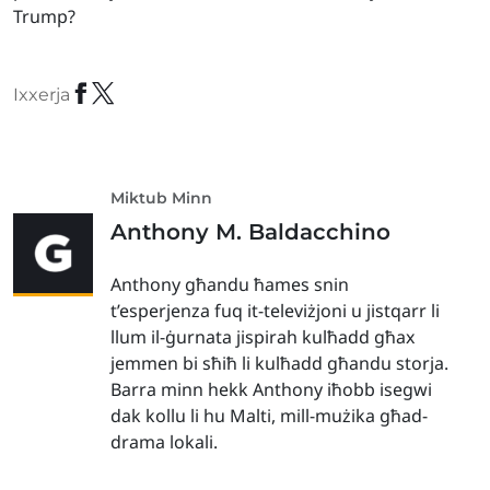
Trump?
Ixxerja
Miktub Minn
Anthony M. Baldacchino
Anthony għandu ħames snin
t’esperjenza fuq it-televiżjoni u jistqarr li
llum il-ġurnata jispirah kulħadd għax
jemmen bi sħiħ li kulħadd għandu storja.
Barra minn hekk Anthony iħobb isegwi
dak kollu li hu Malti, mill-mużika għad-
drama lokali.