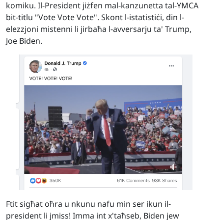
komiku. Il-President jiżfen mal-kanzunetta tal-YMCA
bit-titlu "Vote Vote Vote". Skont l-istatistiċi, din l-
elezzjoni mistenni li jirbaħa l-avversarju ta' Trump,
Joe Biden.
Ftit sigħat oħra u nkunu nafu min ser ikun il-
president li jmiss! Imma int x'taħseb, Biden jew