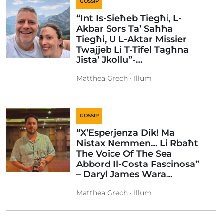
GOSSIP
“Int Is-Sieħeb Tiegħi, L-
Akbar Sors Ta’ Saħħa
Tiegħi, U L-Aktar Missier
Twajjeb Li T-Tifel Tagħna
Jista’ Jkollu”-…
Matthea Grech • Illum
GOSSIP
“X’Esperjenza Dik! Ma
Nistax Nemmen… Li Rbaħt
The Voice Of The Sea
Abbord Il-Costa Fascinosa”
– Daryl James Wara…
Matthea Grech • Illum