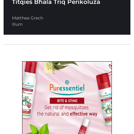
Titqies Bħala Triq Perikoluża
Matthea Grech
Illum