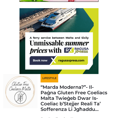
LIFESTYLE
“Marda Moderna?”- Il-
Paġna Gluten Free Coeliacs
Malta Twieġeb Dwar Is-
Coeliac b’Stejjer Reali Ta’
Sofferenza Li Jgħaddu…