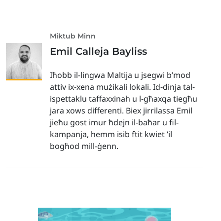
Miktub Minn
Emil Calleja Bayliss
Iħobb il-lingwa Maltija u jsegwi b’mod
attiv ix-xena mużikali lokali. Id-dinja tal-
ispettaklu taffaxxinah u l-għaxqa tiegħu
jara xows differenti. Biex jirrilassa Emil
jieħu gost imur ħdejn il-baħar u fil-
kampanja, hemm isib ftit kwiet ’il
bogħod mill-ġenn.