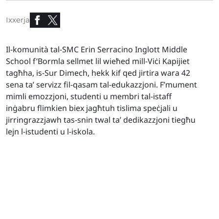
Ixxerja
Il-komunità tal-SMC Erin Serracino Inglott Middle
School f’Bormla sellmet lil wieħed mill-Viċi Kapijiet
tagħha, is-Sur Dimech, hekk kif qed jirtira wara 42
sena ta’ servizz fil-qasam tal-edukazzjoni. F’mument
mimli emozzjoni, studenti u membri tal-istaff
inġabru flimkien biex jagħtuh tislima speċjali u
jirringrazzjawh tas-snin twal ta’ dedikazzjoni tiegħu
lejn l-istudenti u l-iskola.