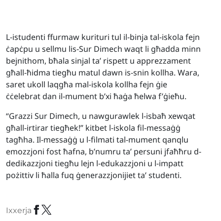
L-istudenti ffurmaw kurituri tul il-binja tal-iskola fejn
ċapċpu u sellmu lis-Sur Dimech waqt li għadda minn
bejnithom, bħala sinjal ta’ rispett u apprezzament
għall-ħidma tiegħu matul dawn is-snin kollha. Wara,
saret ukoll laqgħa mal-iskola kollha fejn ġie
ċċelebrat dan il-mument b’xi ħaġa ħelwa f’ġieħu.
“Grazzi Sur Dimech, u nawgurawlek l-isbaħ xewqat
għall-irtirar tiegħek!” kitbet l-iskola fil-messaġġ
tagħha. Il-messaġġ u l-filmati tal-mument qanqlu
emozzjoni fost ħafna, b’numru ta’ persuni jfaħħru d-
dedikazzjoni tiegħu lejn l-edukazzjoni u l-impatt
pożittiv li ħalla fuq ġenerazzjonijiet ta’ studenti.
Ixxerja