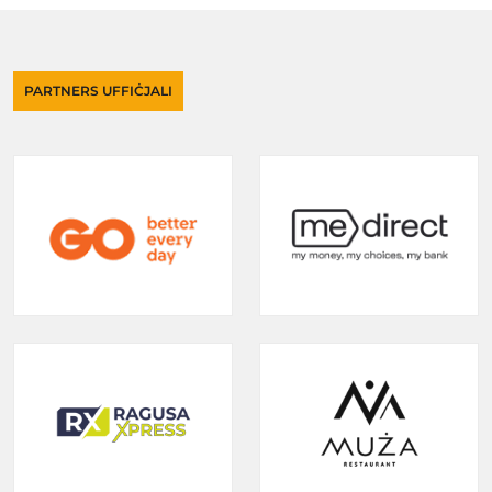
PARTNERS UFFIĊJALI