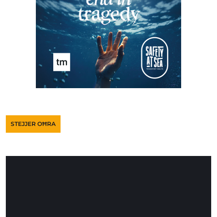
STEJJER OĦRA