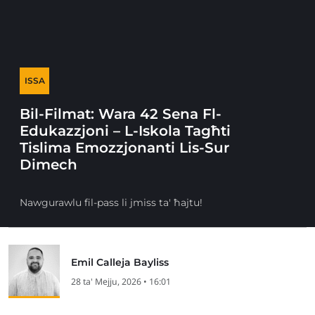
ISSA
Bil-Filmat: Wara 42 Sena Fl-
Edukazzjoni – L-Iskola Tagħti
Tislima Emozzjonanti Lis-Sur
Dimech
Nawgurawlu fil-pass li jmiss ta' ħajtu!
Emil Calleja Bayliss
28 ta' Mejju, 2026 • 16:01