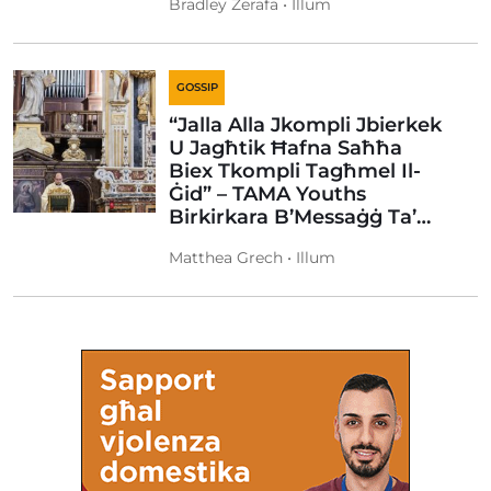
Bradley Zerafa • Illum
GOSSIP
“Jalla Alla Jkompli Jbierkek
U Jagħtik Ħafna Saħħa
Biex Tkompli Tagħmel Il-
Ġid” – TAMA Youths
Birkirkara B’Messaġġ Ta’…
Matthea Grech • Illum