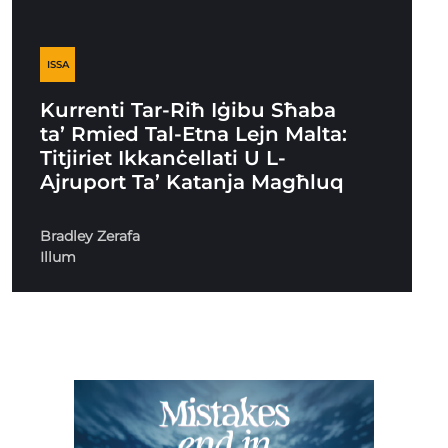
ISSA
Kurrenti Tar-Riħ Iġibu Sħaba
ta’ Rmied Tal-Etna Lejn Malta:
Titjiriet Ikkanċellati U L-
Ajruport Ta’ Katanja Magħluq
Bradley Zerafa
Illum