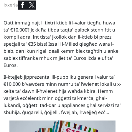
Ixxerja
Qatt immaġinajt li tixtri ktieb li l-valur tiegħu huwa
ta' €10,000? Jekk ħa tibda taqta' qalbek stenn ftit u
kompli aqra! Int tista' jkollok dan il-ktieb bi prezz
speċjali ta' €35 biss! Issa li l-Milied qiegħed wara l-
bieb, dan ikun rigal ideali kemm biex tagħtih u anke
sabiex tiffranka mhux mijiet ta' Euros iżda eluf ta'
Euros.
Il-ktejjeb jippreżenta lill-pubbliku ġenerali valur ta’
€10,000 b'vawċers minn numru ta’ ħwienet lokali u x-
xelta ta' dawn il-ħwienet hija waħda kbira. Hemm
varjetà eċċelenti; minn oġġetti tal-merċa, għal-
lukandi, oġġetti tad-dar u appliances għal servizzi ta'
sbuħija, ġugarelli, ġojjelli, fwejjaħ, ħwejjeġ eċċ...