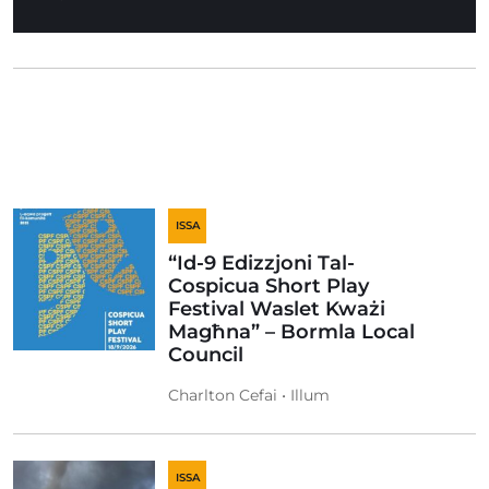
ISSA
“Id-9 Edizzjoni Tal-
Cospicua Short Play
Festival Waslet Kważi
Magħna” – Bormla Local
Council
Charlton Cefai • Illum
ISSA