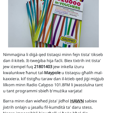
Nimmaġina li diġà qed tistaqsi minn fejn tista' tikseb
dan il-kiteb. It-tweġiba hija faċli. Biex tixtrih int tista'
jew iċempel fuq
21801403
jew inkella iżuru
kwalunkwe ħanut tal-
Maypole
u tistaqsu għalih mal-
kaxxiera. kif tistgħu taraw dan il-ktieb qed jiġi miġjub
lilkom minn Radio Calypso 101.8FM li jwasslulna tant
u tant programmi sbieħ b'mużika varjata!
Barra minn dan wieħed jista' jidħol
sabiex
HAWN
jixtrih onlajn u jasallu fil-kumdità ta' daru stess.