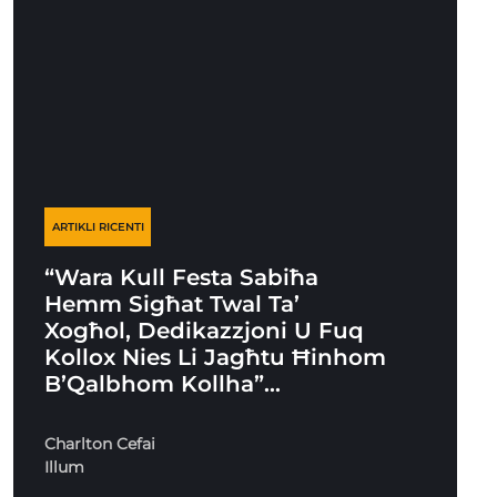
ARTIKLI RICENTI
“Wara Kull Festa Sabiħa
Hemm Sigħat Twal Ta’
Xogħol, Dedikazzjoni U Fuq
Kollox Nies Li Jagħtu Ħinhom
B’Qalbhom Kollha”…
Charlton Cefai
Illum