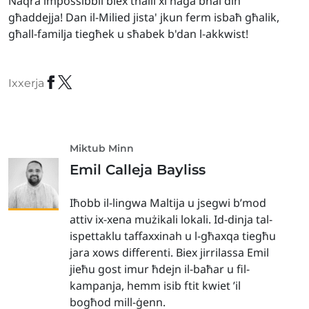
Naqra impossibbli biex tħalli xi ħaġa bħal din
għaddejja! Dan il-Milied jista' jkun ferm isbaħ għalik,
għall-familja tiegħek u sħabek b'dan l-akkwist!
Ixxerja
Miktub Minn
Emil Calleja Bayliss
Iħobb il-lingwa Maltija u jsegwi b’mod
attiv ix-xena mużikali lokali. Id-dinja tal-
ispettaklu taffaxxinah u l-għaxqa tiegħu
jara xows differenti. Biex jirrilassa Emil
jieħu gost imur ħdejn il-baħar u fil-
kampanja, hemm isib ftit kwiet ’il
bogħod mill-ġenn.