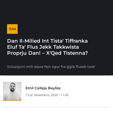
ISSA
Dan Il-Milied Int Tista' Tiffranka
Eluf Ta' Flus Jekk Takkwista
Proprju Dan! – X'Qed Tistenna?
Soluzzjoni mill-aqwa fejn żgur ħa ġġib flusek lura!
Emil Calleja Bayliss
13 ta' Novembru, 2020 • 11:45