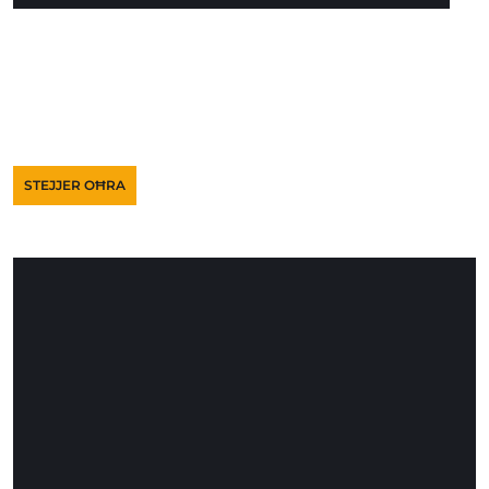
STEJJER OĦRA