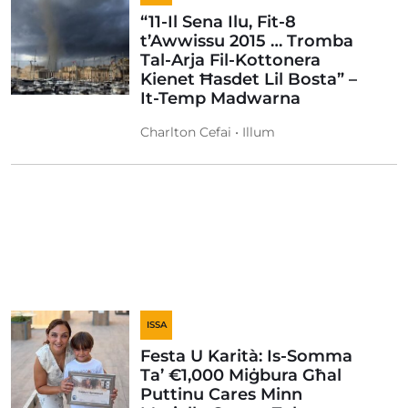
“11-Il Sena Ilu, Fit-8
t’Awwissu 2015 … Tromba
Tal-Arja Fil-Kottonera
Kienet Ħasdet Lil Bosta” –
It-Temp Madwarna
Charlton Cefai • Illum
ISSA
Festa U Karità: Is-Somma
Ta’ €1,000 Miġbura Għal
Puttinu Cares Minn