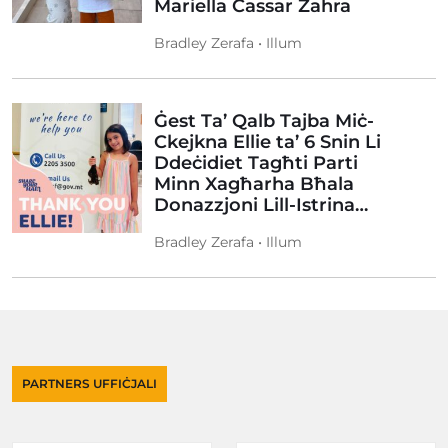
Mariella Cassar Zahra
Bradley Zerafa • Illum
Ġest Ta’ Qalb Tajba Miċ-
Ckejkna Ellie ta’ 6 Snin Li
Ddeċidiet Tagħti Parti
Minn Xagħarha Bħala
Donazzjoni Lill-Istrina…
Bradley Zerafa • Illum
PARTNERS UFFIĊJALI