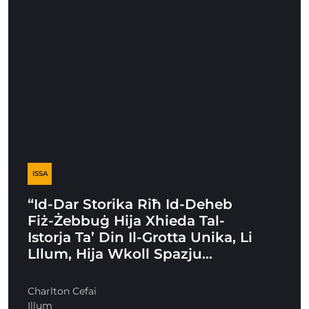
ISSA
“Id-Dar Storika Riħ Id-Deheb
Fiż-Żebbuġ Hija Xhieda Tal-
Istorja Ta’ Din Il-Grotta Unika, Li
Lllum, Hija Wkoll Spazju…
Charlton Cefai
Illum