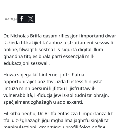
Ixxerja
Dr. Nicholas Briffa qasam riflessjoni importanti dwar
iż-żieda fil-każijiet ta’ abbuż u sfruttament sesswali
online, filwaqt li sostna li s-sigurtà diġitali llum
għandha titqies bħala parti essenzjali mill-
edukazzjoni sesswali.
Huwa spjega kif l-internet joffri ħafna
opportunitajiet pożittivi, iżda fl-istess ħin jista’
jintuża minn persuni li jfittxu li jisfruttaw il-
vulnerabbiltà, il-fiduċja jew is-solitudni ta’ oħrajn,
speċjalment żgħażagħ u adolexxenti.
Fil-kitba tiegħu, Dr. Briffa enfasizza l-importanza li t-
tfal u ż-żgħażagħ jiġu mgħallma jagħrfu sinjali ta’
manipulazzjoni,
grooming
u profili foloz
online
.