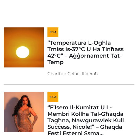
ISSA
“Temperatura L-Ogħla
Tmiss Is-37°C U Ħa Tinħass
42°C” – Aġġornament Tat-
Temp
Charlton Cefai • Ilbieraħ
ISSA
“F’Isem Il-Kumitat U L-
Membri Kollha Tal-Għaqda
Tagħna, Nawgurawlek Kull
Suċċess, Nicole!” – Ghaqda
Festi Esterni Ssma…