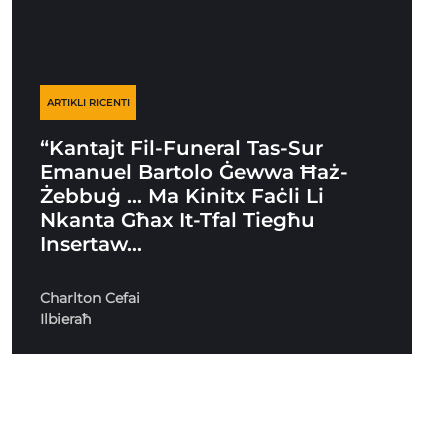
ARTIKLI RICENTI
“Kantajt Fil-Funeral Tas-Sur
Emanuel Bartolo Ġewwa Ħaż-
Żebbuġ … Ma Kinitx Faċli Li
Nkanta Għax It-Tfal Tiegħu
Insertaw…
Charlton Cefai
Ilbieraħ