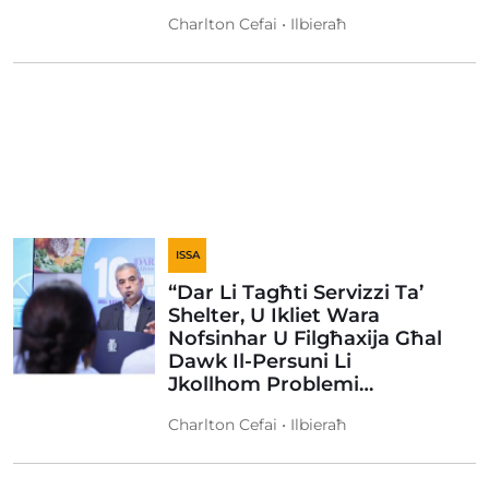
Charlton Cefai • Ilbieraħ
ISSA
“Dar Li Tagħti Servizzi Ta’
Shelter, U Ikliet Wara
Nofsinhar U Filgħaxija Għal
Dawk Il-Persuni Li
Jkollhom Problemi…
Charlton Cefai • Ilbieraħ