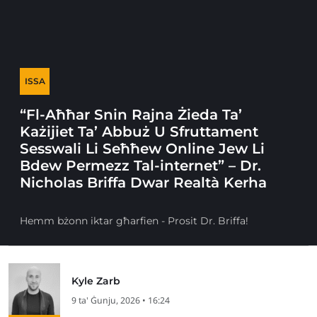
ISSA
“Fl-Aħħar Snin Rajna Żieda Ta’
Każijiet Ta’ Abbuż U Sfruttament
Sesswali Li Seħħew Online Jew Li
Bdew Permezz Tal-internet” – Dr.
Nicholas Briffa Dwar Realtà Kerha
Hemm bżonn iktar għarfien - Prosit Dr. Briffa!
Kyle Zarb
9 ta' Ġunju, 2026 • 16:24