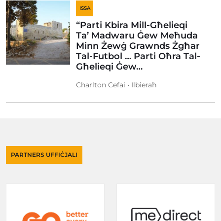
ISSA
“Parti Kbira Mill-Għelieqi
Ta’ Madwaru Ġew Meħuda
Minn Żewġ Grawnds Żgħar
Tal-Futbol … Parti Oħra Tal-
Għelieqi Ġew…
Charlton Cefai • Ilbieraħ
PARTNERS UFFIĊJALI