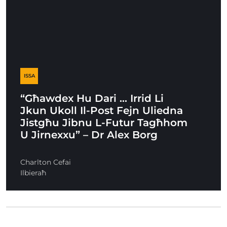
ISSA
“Għawdex Hu Dari … Irrid Li
Jkun Ukoll Il-Post Fejn Uliedna
Jistgħu Jibnu L-Futur Tagħhom
U Jirnexxu” – Dr Alex Borg
Charlton Cefai
Ilbieraħ