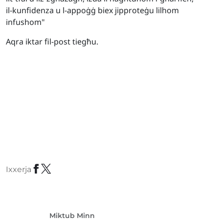
il-kunfidenza u l-appoġġ biex jipproteġu lilhom
infushom"
Aqra iktar fil-post tiegħu.
Ixxerja
Miktub Minn