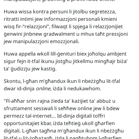
Huwa wissa kontra persuni li jitolbu segretezza,
ritratti intimi jew informazzjoni personali kmieni
wisq fir-“relazzjoni”, filwaqt li spjega li relazzjonijiet
ġenwini jinbnew gradwalment u mhux taħt pressjoni
jew manipulazzjoni emozzjonali.
Huwa appella wkoll lill-ġenituri biex joħolqu ambjent
sigur fejn it-tfal ikunu jistgħu jitkellmu mingħajr biża’
ta’ ġudizzju jew kastig.
Skontu, l-għan m’għandux ikun li nbeżżgħu lit-tfal
dwar id-dinja
online
, iżda li nedukawhom.
"Fl-aħħar snin rajna żieda ta' każijiet ta' abbuż u
sfruttament sesswali li seħħew online jew li bdew
permezz tal-internet… Id-dinja diġitali toffri
opportunitajiet kbar, iżda teħtieġ ukoll għarfien
diġitali. L-għan tagħna m'għandux ikun li nbeżżgħu
lit-tfal u liż-żgħażagħ, iżda li nagħtuhom l-għarfien,