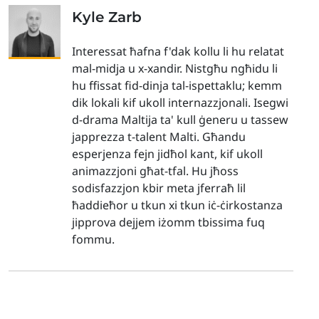
Kyle Zarb
Interessat ħafna f'dak kollu li hu relatat
mal-midja u x-xandir. Nistgħu ngħidu li
hu ffissat fid-dinja tal-ispettaklu; kemm
dik lokali kif ukoll internazzjonali. Isegwi
d-drama Maltija ta' kull ġeneru u tassew
japprezza t-talent Malti. Għandu
esperjenza fejn jidħol kant, kif ukoll
animazzjoni għat-tfal. Hu jħoss
sodisfazzjon kbir meta jferraħ lil
ħaddieħor u tkun xi tkun iċ-ċirkostanza
jipprova dejjem iżomm tbissima fuq
fommu.