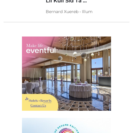
Lil Kull Sid Ta’…
Bernard Xuereb • Illum