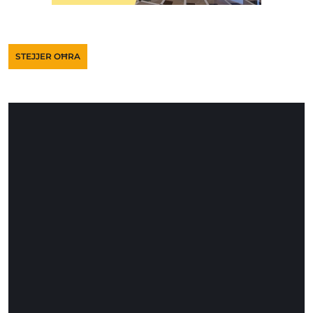
STEJJER OĦRA