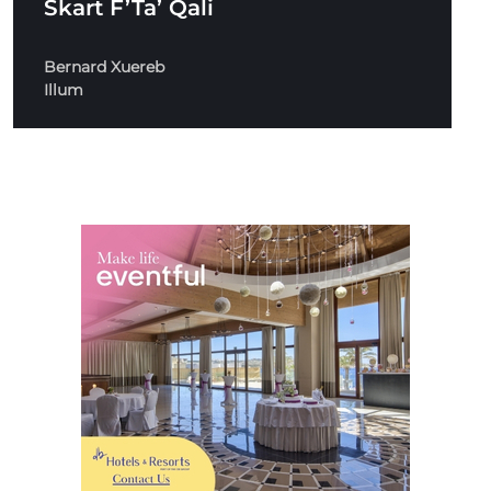
Skart F’Ta’ Qali
Bernard Xuereb
Illum