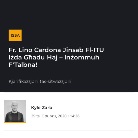
ISSA
Fr. Lino Cardona Jinsab Fl-ITU
Iżda Għadu Ħaj – Inżommuh
F'Talbna!
Kjarifikazzjoni tas-sitwazzjoni
Kyle Zarb
29 ta' Ottubru, 2020 • 14:26