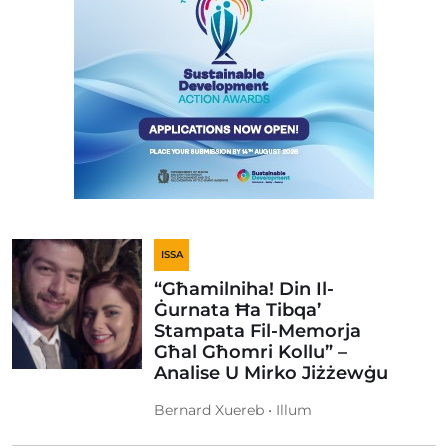
ISSA
“Għamilniha! Din Il-
Ġurnata Ħa Tibqa’
Stampata Fil-Memorja
Għal Għomri Kollu” –
Analise U Mirko Jiżżewġu
Bernard Xuereb • Illum