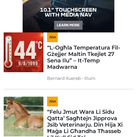
ISSA
“L-Ogħla Temperatura Fil-
Gżejjer Maltin Tkejlet 27
Sena Ilu” – It-Temp
Madwarna
Bernard Xuereb • Illum
ISSA
“Felu Jmut Wara Li Sidu
Qatta’ Sagħtejn Jipprova
Jsib Veterinarju. Din Hija Xi
Ħaġa Li Għandha Tħasseb