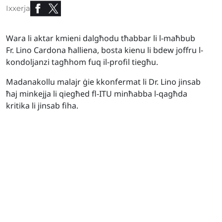
Ixxerja
Wara li aktar kmieni dalgħodu tħabbar li l-maħbub
Fr. Lino Cardona ħalliena, bosta kienu li bdew joffru l-
kondoljanzi tagħhom fuq il-profil tiegħu.
Madanakollu malajr ġie kkonfermat li Dr. Lino jinsab
ħaj minkejja li qiegħed fl-ITU minħabba l-qagħda
kritika li jinsab fiha.