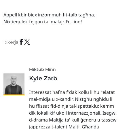
Appell kbir biex inżommuh fit-talb tagħna.
Nixtiequlek fejqan ta' malajr Fr. Lino!
Ixxerja
Miktub Minn
Kyle Zarb
Interessat ħafna f'dak kollu li hu relatat
mal-midja u x-xandir. Nistgħu ngħidu li
hu ffissat fid-dinja tal-ispettaklu; kemm
dik lokali kif ukoll internazzjonali. Isegwi
d-drama Maltija ta' kull ġeneru u tassew
japprezza t-talent Malti. Għandu