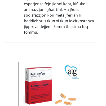
esperjenza fejn jidħol kant, kif ukoll
animazzjoni għat-tfal. Hu jħoss
sodisfazzjon kbir meta jferraħ lil
ħaddieħor u tkun xi tkun iċ-ċirkostanza
jipprova dejjem iżomm tbissima fuq
fommu.