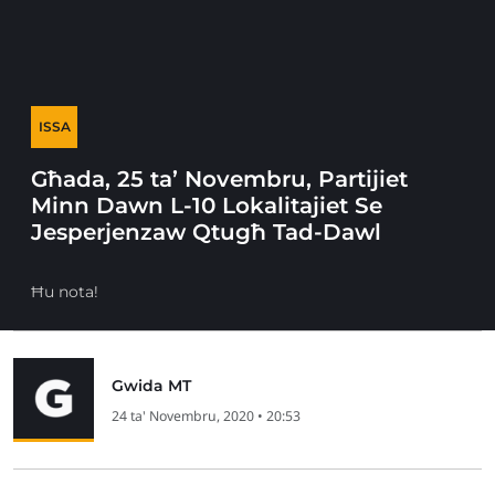
ISSA
Għada, 25 ta’ Novembru, Partijiet
Minn Dawn L-10 Lokalitajiet Se
Jesperjenzaw Qtugħ Tad-Dawl
Ħu nota!
Gwida MT
24 ta' Novembru, 2020 • 20:53