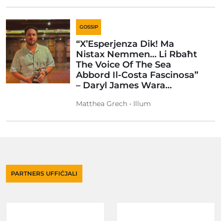
GOSSIP
“X’Esperjenza Dik! Ma
Nistax Nemmen… Li Rbaħt
The Voice Of The Sea
Abbord Il-Costa Fascinosa”
– Daryl James Wara…
Matthea Grech • Illum
PARTNERS UFFIĊJALI