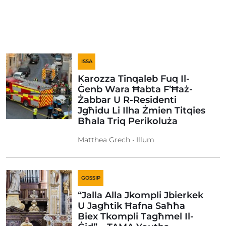
ISSA
Karozza Tinqaleb Fuq Il-
Ġenb Wara Ħabta F’Ħaż-
Żabbar U R-Residenti
Jgħidu Li Ilha Żmien Titqies
Bħala Triq Perikoluża
Matthea Grech • Illum
GOSSIP
“Jalla Alla Jkompli Jbierkek
U Jagħtik Ħafna Saħħa
Biex Tkompli Tagħmel Il-