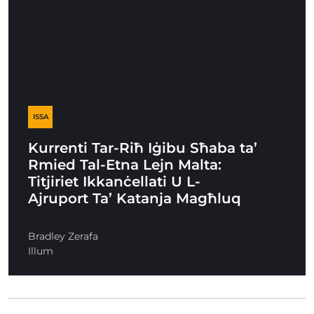
ISSA
Kurrenti Tar-Riħ Iġibu Sħaba ta’
Rmied Tal-Etna Lejn Malta:
Titjiriet Ikkanċellati U L-
Ajruport Ta’ Katanja Magħluq
Bradley Zerafa
Illum