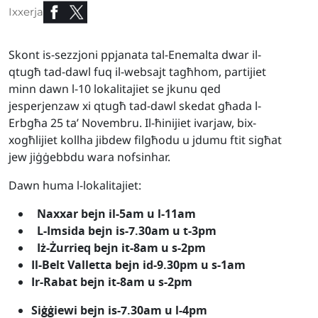
Ixxerja
Skont is-sezzjoni ppjanata tal-Enemalta dwar il-
qtugħ tad-dawl fuq il-websajt tagħhom, partijiet
minn dawn l-10 lokalitajiet se jkunu qed
jesperjenzaw xi qtugħ tad-dawl skedat għada l-
Erbgħa 25 ta’ Novembru. Il-ħinijiet ivarjaw, bix-
xogħlijiet kollha jibdew filgħodu u jdumu ftit sigħat
jew jiġġebbdu wara nofsinhar.
Dawn huma l-lokalitajiet:
Naxxar bejn il-5am u l-11am
L-Imsida bejn is-7.30am u t-3pm
Iż-Żurrieq bejn it-8am u s-2pm
Il-Belt Valletta bejn id-9.30pm u s-1am
Ir-Rabat bejn it-8am u s-2pm
Siġġiewi bejn is-7.30am u l-4pm