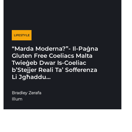
LIFESTYLE
“Marda Moderna?”- Il-Paġna
Gluten Free Coeliacs Malta
Twieġeb Dwar Is-Coeliac
b’Stejjer Reali Ta’ Sofferenza
Li Jgħaddu…
Bradley Zerafa
Illum