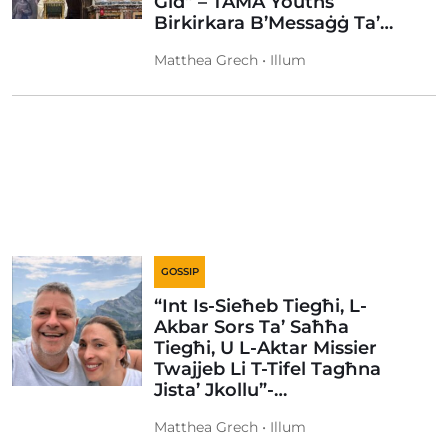
Ġid” – TAMA Youths
Birkirkara B’Messaġġ Ta’…
Matthea Grech • Illum
GOSSIP
“Int Is-Sieħeb Tiegħi, L-
Akbar Sors Ta’ Saħħa
Tiegħi, U L-Aktar Missier
Twajjeb Li T-Tifel Tagħna
Jista’ Jkollu”-…
Matthea Grech • Illum