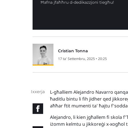
Ħafna jfaħħru d-dedikazzjoni tiegħu!
Cristian Tonna
17 ta' Settembru, 2025 • 20:25
Ixxerja
L-għalliem Alejandro Navarro qanqal 
ħaditlu bintu li fih jidher qed jikkore
aħħar ftit mumenti ta' ħajtu f'sodda f
Alejandro, li kien jgħallem fi skola 
iżomm kelmtu u jikkoreġi x-xogħol tal