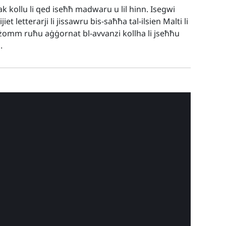
ak kollu li qed iseħħ madwaru u lil hinn. Isegwi
t letterarji li jissawru bis-saħħa tal-ilsien Malti li
żomm ruħu aġġornat bl-avvanzi kollha li jseħħu
.