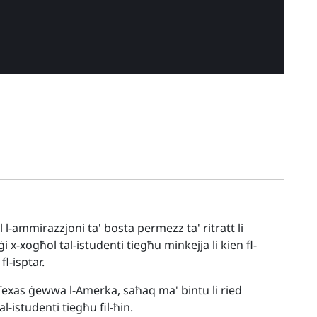
l-ammirazzjoni ta' bosta permezz ta' ritratt li
ġi x-xogħol tal-istudenti tiegħu minkejja li kien fl-
l-isptar.
f'Texas ġewwa l-Amerka, saħaq ma' bintu li ried
-istudenti tiegħu fil-ħin.