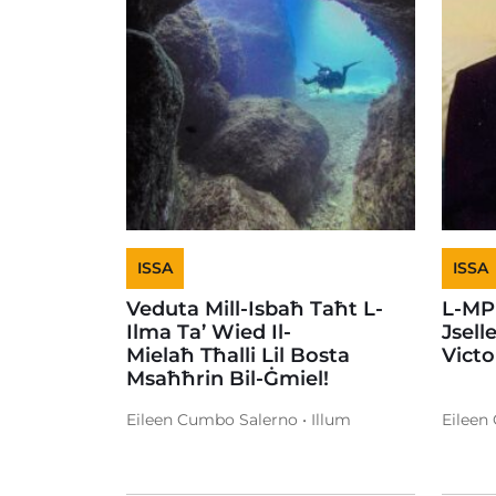
ISSA
ISSA
Veduta Mill-Isbaħ Taħt L-
L-MP
Ilma Ta’ Wied Il-
Jsell
Mielaħ Tħalli Lil Bosta
Vict
Msaħħrin Bil-Ġmiel!
Eileen Cumbo Salerno • Illum
Eileen