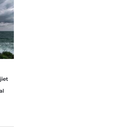
iet
al