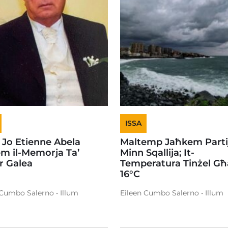
ISSA
 Jo Etienne Abela
Maltemp Jaħkem Partij
em il-Memorja Ta’
Minn Sqallija; It-
or Galea
Temperatura Tinżel Għ
16°C
 Cumbo Salerno • Illum
Eileen Cumbo Salerno • Illum