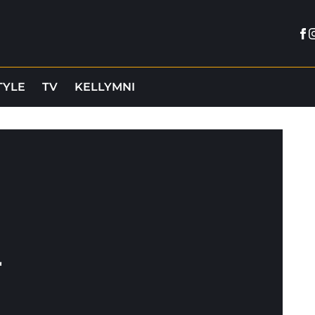
Fa
I
TYLE
TV
KELLYMNI
'