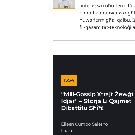
Jinteressa ruħu ferm f'd
b'mod kontinwu x-xogħlijie
huwa ferm għal qalbu. I
fil-qasam tat-teknoloġija
ISSA
“Mill-Gossip Xtrajt Żewġt
Idjar” – Storja Li Qajmet
Dibattitu Sħiħ!
Eileen Cumbo Salerno
Illum