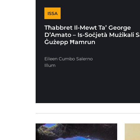
ISSA
Tħabbret Il-Mewt Ta’ George
D’Amato – Is-Soċjetà Mużikali 
Ġużepp Ħamrun
Eileen Cumbo Salerno
Illum