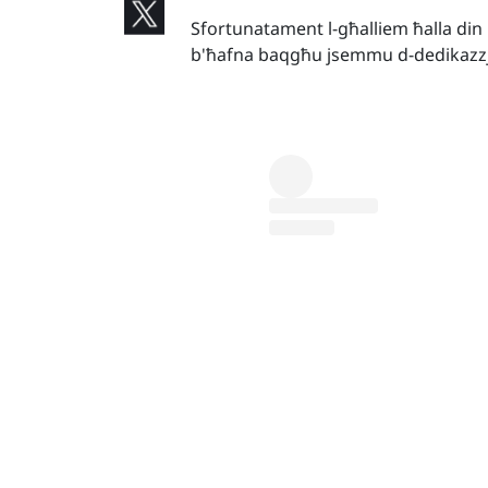
Sfortunatament l-għalliem ħalla din i
b'ħafna baqgħu jsemmu d-dedikazzjon