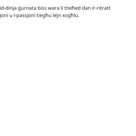
d-dinja ġurnata biss wara li ttieħed dan ir-ritratt
i u l-passjoni tiegħu lejn xogħlu.