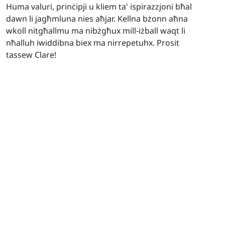
Huma valuri, prinċipji u kliem ta' ispirazzjoni bħal
dawn li jagħmluna nies aħjar. Kellna bżonn aħna
wkoll nitgħallmu ma nibżgħux mill-iżball waqt li
nħalluh iwiddibna biex ma nirrepetuhx. Prosit
tassew Clare!