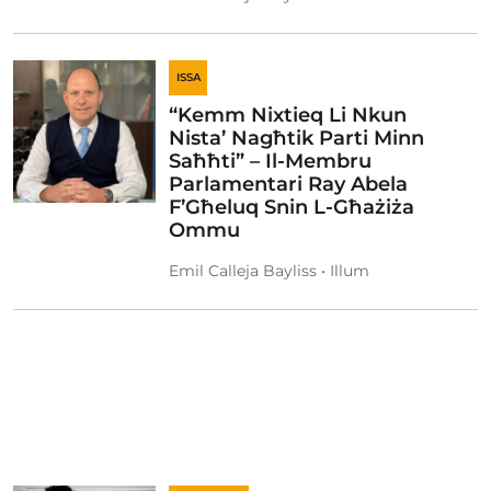
ISSA
“Kemm Nixtieq Li Nkun
Nista’ Nagħtik Parti Minn
Saħħti” – Il-Membru
Parlamentari Ray Abela
F’Għeluq Snin L-Għażiża
Ommu
Emil Calleja Bayliss • Illum