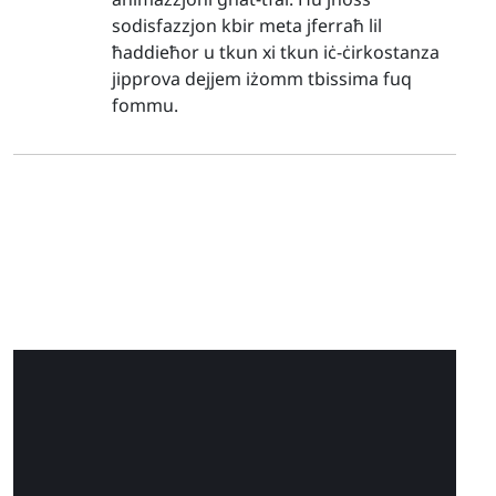
sodisfazzjon kbir meta jferraħ lil
ħaddieħor u tkun xi tkun iċ-ċirkostanza
jipprova dejjem iżomm tbissima fuq
fommu.