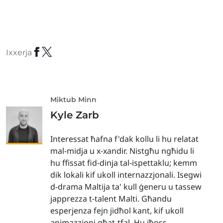
Ixxerja
Miktub Minn
Kyle Zarb
Interessat ħafna f'dak kollu li hu relatat
mal-midja u x-xandir. Nistgħu ngħidu li
hu ffissat fid-dinja tal-ispettaklu; kemm
dik lokali kif ukoll internazzjonali. Isegwi
d-drama Maltija ta' kull ġeneru u tassew
japprezza t-talent Malti. Għandu
esperjenza fejn jidħol kant, kif ukoll
animazzjoni għat-tfal. Hu jħoss