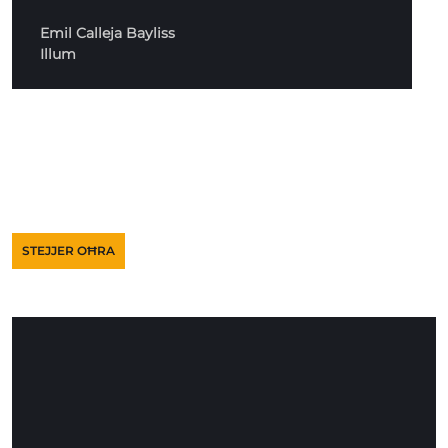
Emil Calleja Bayliss
Illum
STEJJER OĦRA