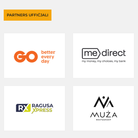
PARTNERS UFFIĊJALI