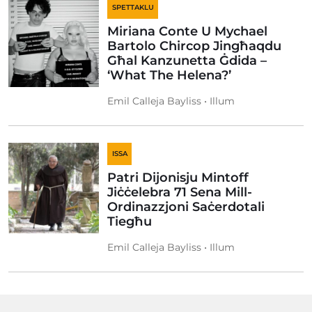
SPETTAKLU
Miriana Conte U Mychael
Bartolo Chircop Jingħaqdu
Għal Kanzunetta Ġdida –
‘What The Helena?’
Emil Calleja Bayliss • Illum
ISSA
Patri Dijonisju Mintoff
Jiċċelebra 71 Sena Mill-
Ordinazzjoni Saċerdotali
Tiegħu
Emil Calleja Bayliss • Illum