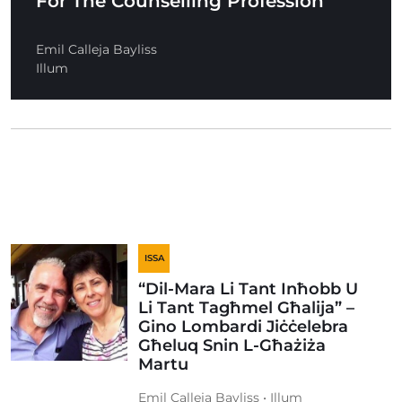
For The Counselling Profession
Emil Calleja Bayliss
Illum
ISSA
“Dil-Mara Li Tant Inħobb U
Li Tant Tagħmel Għalija” –
Gino Lombardi Jiċċelebra
Għeluq Snin L-Għażiża
Martu
Emil Calleja Bayliss • Illum