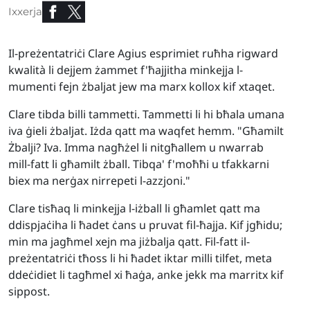
Ixxerja
Il-preżentatriċi Clare Agius esprimiet ruħha rigward
kwalità li dejjem żammet f'ħajjitha minkejja l-
mumenti fejn żbaljat jew ma marx kollox kif xtaqet.
Clare tibda billi tammetti. Tammetti li hi bħala umana
iva ġieli żbaljat. Iżda qatt ma waqfet hemm. "Għamilt
Żbalji? Iva. Imma nagħżel li nitgħallem u nwarrab
mill-fatt li għamilt żball. Tibqa' f'moħħi u tfakkarni
biex ma nerġax nirrepeti l-azzjoni."
Clare tisħaq li minkejja l-iżball li għamlet qatt ma
ddispjaċiha li ħadet ċans u pruvat fil-ħajja. Kif jgħidu;
min ma jagħmel xejn ma jiżbalja qatt. Fil-fatt il-
preżentatriċi tħoss li hi ħadet iktar milli tilfet, meta
ddeċidiet li tagħmel xi ħaġa, anke jekk ma marritx kif
sippost.