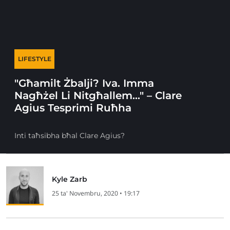
LIFESTYLE
"Għamilt Żbalji? Iva. Imma
Nagħżel Li Nitgħallem…" – Clare
Agius Tesprimi Ruħha
Inti taħsibha bħal Clare Agius?
Kyle Zarb
25 ta' Novembru, 2020 • 19:17