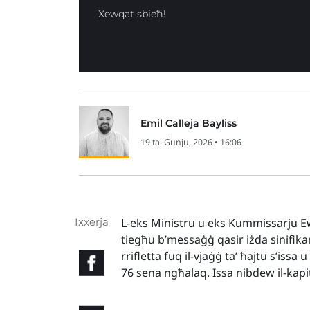
Xewqat sbieħ!
Emil Calleja Bayliss
19 ta' Ġunju, 2026 • 16:06
Ixxerja
L-eks Ministru u eks Kummissarju E
tiegħu b’messaġġ qasir iżda sinifikant
rrifletta fuq il-vjaġġ ta’ ħajtu s’issa 
76 sena ngħalaq. Issa nibdew il-kapitl