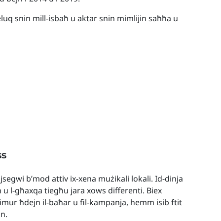
q snin mill-isbaħ u aktar snin mimlijin saħħa u
ss
 jsegwi b’mod attiv ix-xena mużikali lokali. Id-dinja
h u l-għaxqa tiegħu jara xows differenti. Biex
t imur ħdejn il-baħar u fil-kampanja, hemm isib ftit
nn.