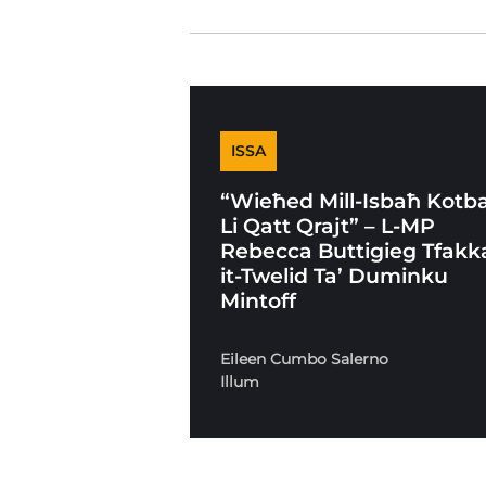
ISSA
“Wieħed Mill-Isbaħ Kotb
Li Qatt Qrajt” – L-MP
Rebecca Buttigieg Tfakk
it-Twelid Ta’ Duminku
Mintoff
Eileen Cumbo Salerno
Illum