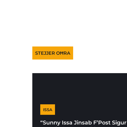
STEJJER OĦRA
ISSA
“Sunny Issa Jinsab F’Post Sigur