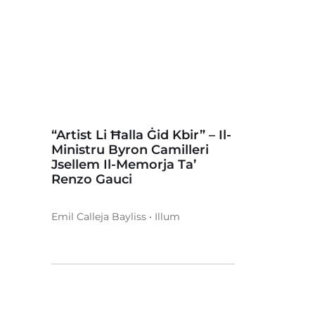
“Artist Li Ħalla Ġid Kbir” – Il-
Ministru Byron Camilleri
Jsellem Il-Memorja Ta’
Renzo Gauci
Emil Calleja Bayliss • Illum