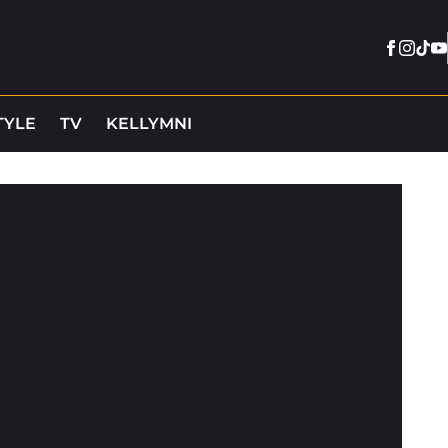
Facebo
Insta
Tikt
Y
TYLE
TV
KELLYMNI