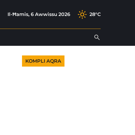
ok
gram
ok
outube
Il-Ħamis, 6 Awwissu 2026
28°C
KOMPLI AQRA