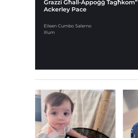
Grazzi Għall-Appoġġ Tagħkom”
Ackerley Pace
Eileen Cumbo Salerno
Illum