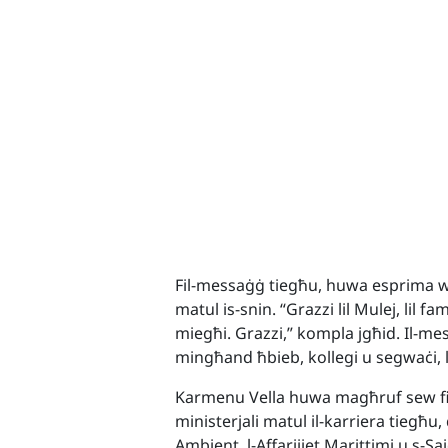
Fil-messaġġ tiegħu, huwa esprima wk
matul is-snin. “Grazzi lil Mulej, lil fa
miegħi. Grazzi,” kompla jgħid. Il-m
mingħand ħbieb, kollegi u segwaċi, 
Karmenu Vella huwa magħruf sew fil-po
ministerjali matul il-karriera tieg
Ambjent, l-Affarijiet Marittimi u s-Sa