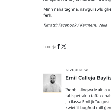
Minn naħa tagħna, nawgurawlu għelu
ferħ.
Ritratti:
Facebook / Karmenu Vella
Ixxerja
Miktub Minn
Emil Calleja Bayli
Iħobb il-lingwa Maltija u
tal-ispettaklu taffaxxina
jirrilassa Emil jieħu gos
kwiet ’il bogħod mill-ġe