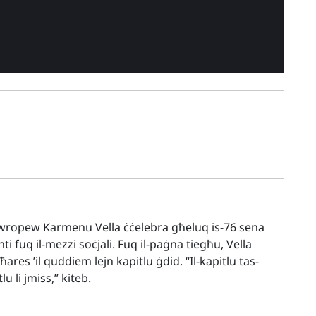
wropew Karmenu Vella ċċelebra għeluq is-76 sena
i fuq il-mezzi soċjali. Fuq il-paġna tiegħu, Vella
u ħares ’il quddiem lejn kapitlu ġdid. “Il-kapitlu tas-
u li jmiss,” kiteb.