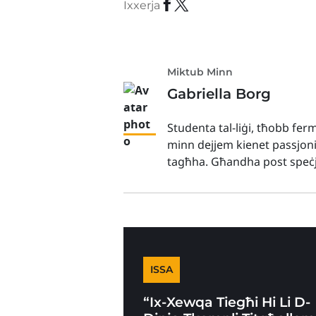
Ixxerja
Miktub Minn
Gabriella Borg
Studenta tal-liġi, tħobb ferm 
minn dejjem kienet passjoni 
tagħha. Għandha post speċja
ISSA
“Ix-Xewqa Tiegħi Hi Li D-