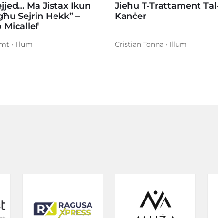
jed… Ma Jistax Ikun
Jieħu T-Trattament Tal
ħu Sejrin Hekk” –
Kanċer
 Micallef
mt • Illum
Cristian Tonna • Illum