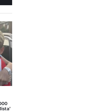
,000
ista’