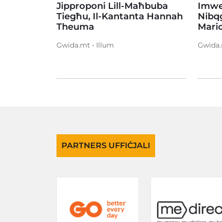
Jipproponi Lill-Maħbuba
Imwej
Tiegħu, Il-Kantanta Hannah
Nibqg
Theuma
Mario
Gwida.mt • Illum
Gwida.
PARTNERS UFFIĊJALI