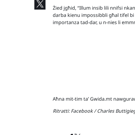
Żied jgħid, “Illum insib lili nnifsi n
darba kienu impossibbli għal tifel bi tf
importanza tad-dar, u n-nies li emmnu
Aħna mit-tim ta’ Gwida.mt nawgurawl
Ritratti:
Facebook / Charles Buttigie