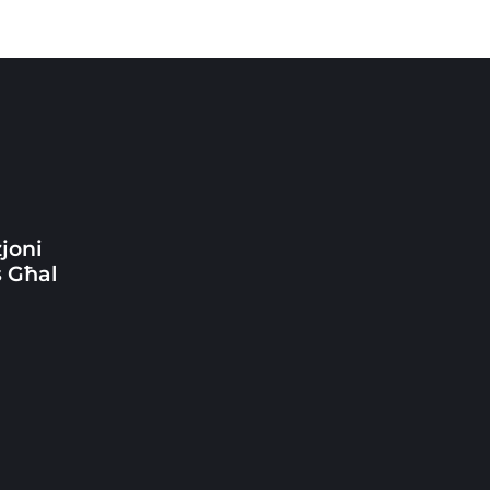
zjoni
 Għal