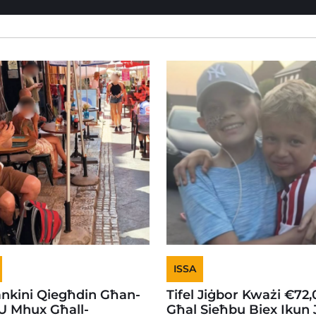
ISSA
ankini Qiegħdin Għan-
Tifel Jiġbor Kważi €72
U Mhux Għall-
Għal Sieħbu Biex Ikun J