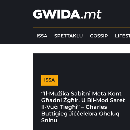
ISSA
SPETTAKLU
GOSSIP
LIFES
ISSA
“Il-Mużika Sabitni Meta Kont
Għadni Żgħir, U Bil-Mod Saret
Il-Vuċi Tiegħi” – Charles
Buttigieg Jiċċelebra Għeluq
Sninu