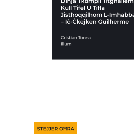
Dinja Tkompli Titgħallem
Kull Tifel U Tifla
Jistħoqqilhom L-Imħabb
– Iċ-Ċkejken Guilherme
Cristian Tonna
Illum
STEJJER OĦRA