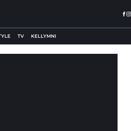
Fac
I
TYLE
TV
KELLYMNI