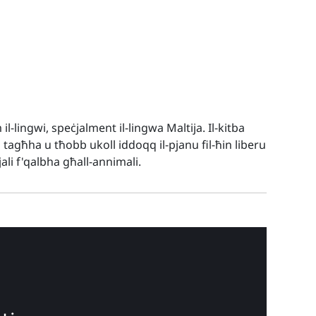
il-lingwi, speċjalment il-lingwa Maltija. Il-kitba
tagħha u tħobb ukoll iddoqq il-pjanu fil-ħin liberu
li f'qalbha għall-annimali.