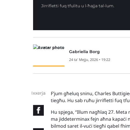
Jirrifletti fuq tfulitu u l-ħajja tal-lum.
Gabriella Borg
24 ta' Mejju, 2026 • 19:22
Ixxerja
F’jum għeluq sninu, Charles Buttigie
tiegħu. Hu sab ruħu jirrifletti fuq tful
Hu spjega, “Illum nagħlaq 27. Meta 
ma jiddeterminax fejn aħna kapaċi na
bilmod saret il-vuċi tiegħi qabel fhimt