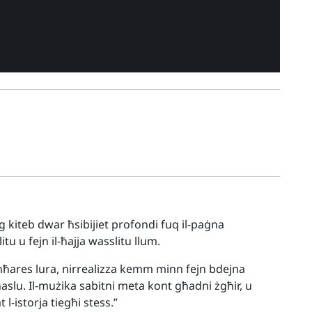
g kiteb dwar ħsibijiet profondi fuq il-paġna
itu u fejn il-ħajja wasslitu llum.
nħares lura, nirrealizza kemm minn fejn bdejna
slu. Il-mużika sabitni meta kont għadni żgħir, u
 l-istorja tiegħi stess.”