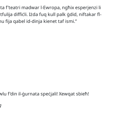
kanta f’teatri madwar l-Ewropa, ngħix esperjenzi li
ulija diffiċli. Iżda fuq kull palk ġdid, niftakar fl-
 fija qabel id-dinja kienet taf ismi.”
u f’din il-ġurnata speċjali! Xewqat sbieħ!
g