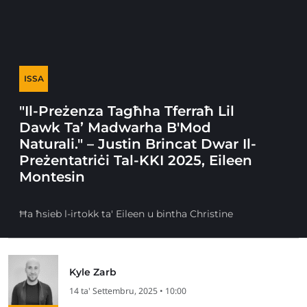
ISSA
"Il-Preżenza Tagħha Tferraħ Lil
Dawk Ta’ Madwarha B'Mod
Naturali." – Justin Brincat Dwar Il-
Preżentatriċi Tal-KKI 2025, Eileen
Montesin
Ħa ħsieb l-irtokk ta' Eileen u bintha Christine
Kyle Zarb
14 ta' Settembru, 2025 • 10:00