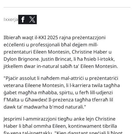
Ixxerja
Ilbieraħ waqt il-KKI 2025 rajna preżentazzjoni
eċċellenti u professjonali bħal dejjem mill-
preżentaturi Eileen Montesin, Christine Haber u
Dylon Brignone. Justin Brincat, li ħa ħsieb l-irtokk,
jitkellem dwar in-natural sabiħ ta' Eileen Montesin.
"Pjaċir assolut li naħdem mal-attriċi u preżentatriċi
veterana Eileene Montesin, li l-karriera twila tagħha
ġabet magħha mħabba, spirtu, u ferħ lill-udjenzi
f’Malta u Għawdex! Il-preżenza tagħha tferraħ lil
dawk ta’ madwarha b'mod naturali."
Jesprimi l-ammirazzjoni tiegħu anke lejn Christine
Haber li bħal ommha Eileen, kontinwament tibrilla
fix-xena tal-ispettaklu. "Kien daqstant speċjali li ħloqt