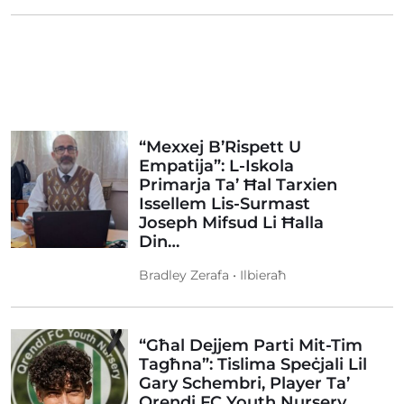
“Mexxej B’Rispett U
Empatija”: L-Iskola
Primarja Ta’ Ħal Tarxien
Issellem Lis-Surmast
Joseph Mifsud Li Ħalla
Din…
Bradley Zerafa • Ilbieraħ
“Għal Dejjem Parti Mit-Tim
Tagħna”: Tislima Speċjali Lil
Gary Schembri, Player Ta’
Qrendi FC Youth Nursery