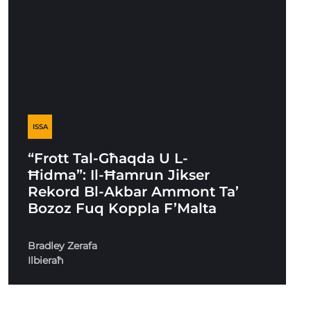
ISSA
“Frott Tal-Għaqda U L-
Ħidma”: Il-Ħamrun Jikser
Rekord Bl-Akbar Ammont Ta’
Bozoz Fuq Koppla F’Malta
Bradley Zerafa
Ilbieraħ