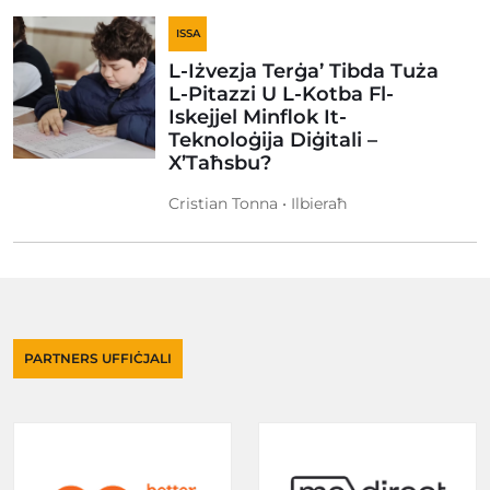
ISSA
L-Iżvezja Terġa’ Tibda Tuża
L-Pitazzi U L-Kotba Fl-
Iskejjel Minflok It-
Teknoloġija Diġitali –
X’Taħsbu?
Cristian Tonna • Ilbieraħ
PARTNERS UFFIĊJALI