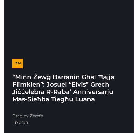
ISSA
“Minn Żewġ Barranin Għal Ħajja
Flimkien”: Josuel “Elvis” Grech
Jiċċelebra R-Raba’ Anniversarju
Mas-Sieħba Tiegħu Luana
Bradley Zerafa
Ilbieraħ