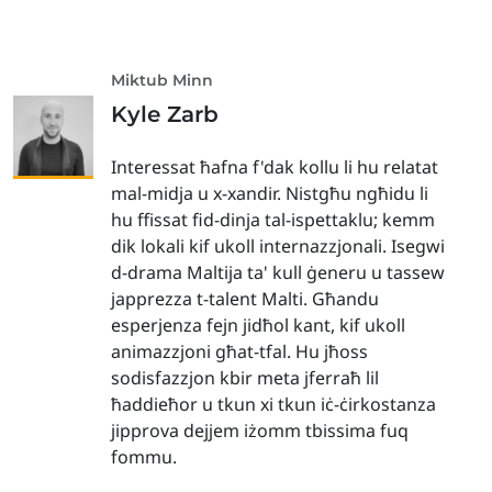
Miktub Minn
Kyle Zarb
Interessat ħafna f'dak kollu li hu relatat
mal-midja u x-xandir. Nistgħu ngħidu li
hu ffissat fid-dinja tal-ispettaklu; kemm
dik lokali kif ukoll internazzjonali. Isegwi
d-drama Maltija ta' kull ġeneru u tassew
japprezza t-talent Malti. Għandu
esperjenza fejn jidħol kant, kif ukoll
animazzjoni għat-tfal. Hu jħoss
sodisfazzjon kbir meta jferraħ lil
ħaddieħor u tkun xi tkun iċ-ċirkostanza
jipprova dejjem iżomm tbissima fuq
fommu.