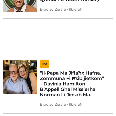
Bradley Zerafa • Ilbieraħ
ISSA
“Il-Papa Ma Jiflaħx Ħafna.
Żommuna Fi Ħsibijietkom”
– Davinia Hamilton
B’Appell Għal Missierha
Norman Li Jinsab Ma…
Bradley Zerafa • Ilbieraħ