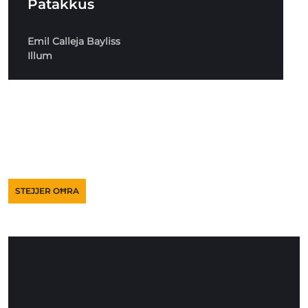
Patakkus
Emil Calleja Bayliss
Illum
STEJJER OĦRA