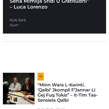
Sena Mimlija Sfidi U Gratitudni”
– Luca Lorenzo
Kyle Zarb
Illum
TV
“Minn Wara L-Kwinti.
‘Qalbi’ Jkompli F’Jannar Li
Ġej Fuq Tokis” – It-Tim Tas-
Sensiela Qalbi