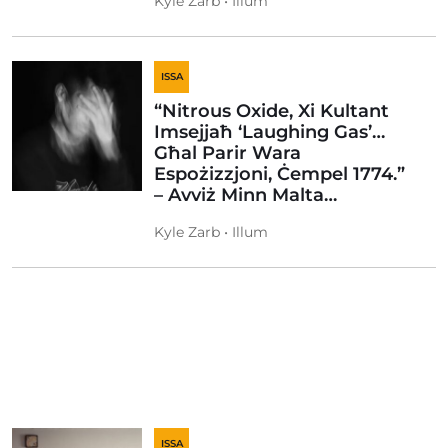
Kyle Zarb • Illum
ISSA
“Nitrous Oxide, Xi Kultant
Imsejjaħ ‘Laughing Gas’…
Għal Parir Wara
Espożizzjoni, Ċempel 1774.”
– Avviż Minn Malta…
Kyle Zarb • Illum
ISSA