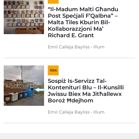
“Il-Madum Malti Għandu
Post Speċjali F’Qalbna” –
Malta Tiles Kburin Bil-
Kollaborazzjoni Ma’
Richard E. Grant
Emil Calleja Bayliss • Illum
ISSA
Sospiż Is-Servizz Tal-
Kontenituri Blu – Il-Kunsilli
Jwissu Biex Ma Jitħallewx
Boroż Ħdejhom
Emil Calleja Bayliss • Illum