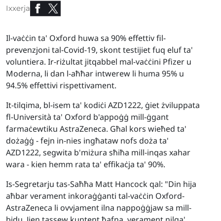
Ixxerja
Il-vaċċin ta' Oxford huwa sa 90% effettiv fil-
prevenzjoni tal-Covid-19, skont testijiet fuq eluf ta'
voluntiera. Ir-riżultat jitqabbel mal-vaċċini Pfizer u
Moderna, li dan l-aħħar intwerew li huma 95% u
94.5% effettivi rispettivament.
It-tilqima, bl-isem ta' kodiċi AZD1222, ġiet żviluppata
fl-Università ta' Oxford b'appoġġ mill-ġgant
farmaċewtiku AstraZeneca. Għal kors wieħed ta'
dożaġġ - fejn in-nies ingħataw nofs doża ta'
AZD1222, segwita b'miżura sħiħa mill-inqas xahar
wara - kien hemm rata ta' effikaċja ta' 90%.
Is-Segretarju tas-Saħħa Matt Hancock qal: "Din hija
aħbar verament inkoraġġanti tal-vaċċin Oxford-
AstraZeneca li ovvjament ilna nappoġġjaw sa mill-
bidu. Jien tassew kuntent ħafna, verament nilqa'