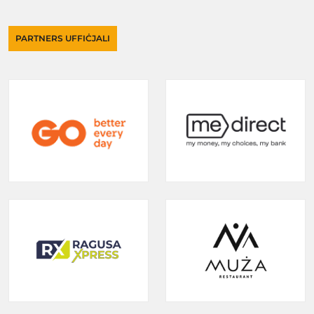
PARTNERS UFFIĊJALI