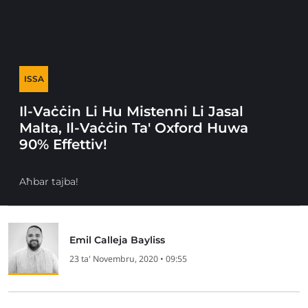
ISSA
Il-Vaċċin Li Hu Mistenni Li Jasal
Malta, Il-Vaċċin Ta' Oxford Huwa
90% Effettiv!
Aħbar tajba!
Emil Calleja Bayliss
23 ta' Novembru, 2020 • 09:55