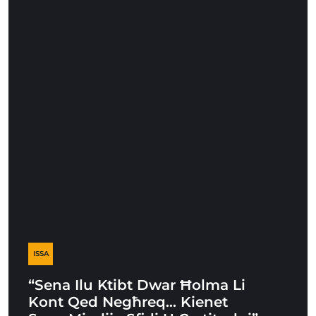
ISSA
“Sena Ilu Ktibt Dwar Ħolma Li
Kont Qed Negħreq… Kienet