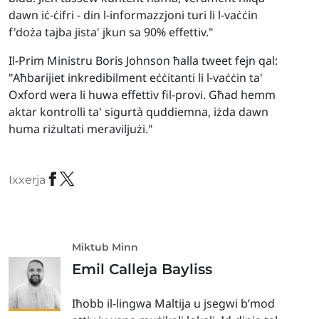
dawn iċ-ċifri - din l-informazzjoni turi li l-vaċċin
f'doża tajba jista' jkun sa 90% effettiv."
Il-Prim Ministru Boris Johnson ħalla tweet fejn qal:
"Aħbarijiet inkredibilment eċċitanti li l-vaċċin ta'
Oxford wera li huwa effettiv fil-provi. Għad hemm
aktar kontrolli ta' sigurtà quddiemna, iżda dawn
huma riżultati meraviljużi."
Ixxerja
Miktub Minn
Emil Calleja Bayliss
Iħobb il-lingwa Maltija u jsegwi b’mod