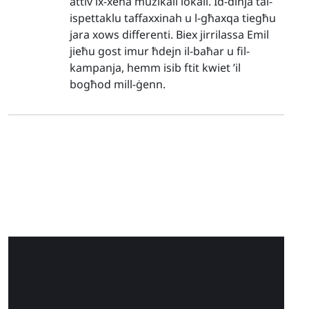
attiv ix-xena mużikali lokali. Id-dinja tal-
ispettaklu taffaxxinah u l-għaxqa tiegħu
jara xows differenti. Biex jirrilassa Emil
jieħu gost imur ħdejn il-baħar u fil-
kampanja, hemm isib ftit kwiet ’il
bogħod mill-ġenn.