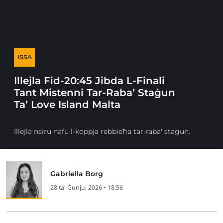
ISSA
Illejla Fid-20:45 Jibda L-Finali
Tant Mistenni Tar-Raba’ Staġun
Ta’ Love Island Malta
Illejla nsiru nafu l-koppja rebbieħa tar-raba' staġun.
Gabriella Borg
28 ta' Ġunju, 2026 • 18:56