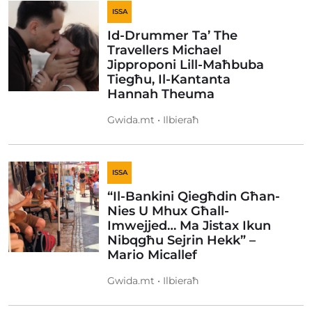
ISSA
Id-Drummer Ta’ The
Travellers Michael
Jipproponi Lill-Maħbuba
Tiegħu, Il-Kantanta
Hannah Theuma
Gwida.mt • Ilbieraħ
ISSA
“Il-Bankini Qiegħdin Għan-
Nies U Mhux Għall-
Imwejjed… Ma Jistax Ikun
Nibqgħu Sejrin Hekk” –
Mario Micallef
Gwida.mt • Ilbieraħ