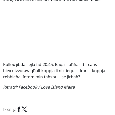
Kollox jibda llejla fid-20:45. Baqa’ l-aħħar ftit ċans
biex nivvutaw għall-koppja li nixtiequ li tkun il-koppja
rebbieħa. Intom min taħsbu li se jirbaħ?
Ritratti:
Facebook / Love Island Malta
Ixxerja