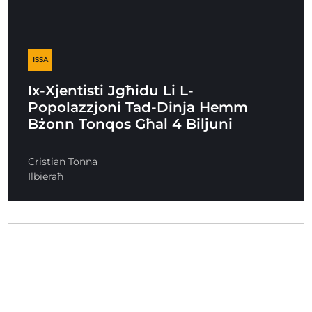
ISSA
Ix-Xjentisti Jgħidu Li L-
Popolazzjoni Tad-Dinja Hemm
Bżonn Tonqos Għal 4 Biljuni
Cristian Tonna
Ilbieraħ