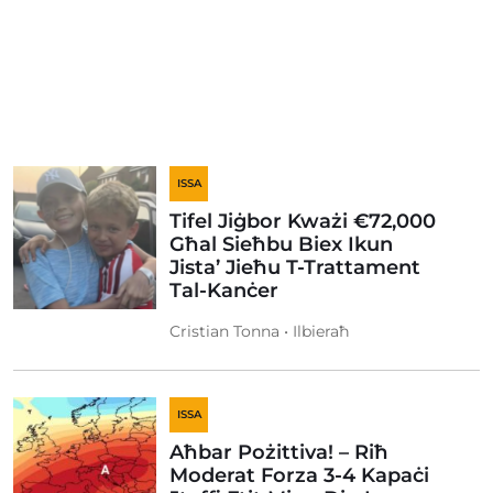
ISSA
Tifel Jiġbor Kważi €72,000
Għal Sieħbu Biex Ikun
Jista’ Jieħu T-Trattament
Tal-Kanċer
Cristian Tonna • Ilbieraħ
ISSA
Aħbar Pożittiva! – Riħ
Moderat Forza 3-4 Kapaċi