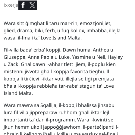
Ixxerja
Wara sitt ġimgħat li taru mar-riħ, emozzjonijiet,
ġlied, drama, biki, ferħ, u fuq kollox, imħabba, illejla
wasal il-finali ta’ Love Island Malta.
Fil-villa baqa’ erba’ koppji. Dawn huma: Anthea u
Giuseppe, Anna Paola u Luke, Yasmine u Neil, Hayley
u Zack. Għal dawn l-aħħar tlett ijiem, il-poplu kien
mistenni jivvota għall-koppja favorita tiegħu. Il-
koppja li tirċievi l-iktar voti, illejla se tiġi premjata
bħala l-koppja rebbieħa tar-raba’ staġun ta’ Love
Island Malta.
Wara mawra sa Sqallija, il-koppji bħalissa jinsabu
lura fil-villa jippreparaw ruħhom għall-iktar lejl
importanti ta’ dan il-programm. Wara l-kwinti se
jkun hemm ukoll jappoġġjawhom, il-parteċipanti l-
oħrajn li kellhom iħallu l-villa u ma waslux sal-finali.