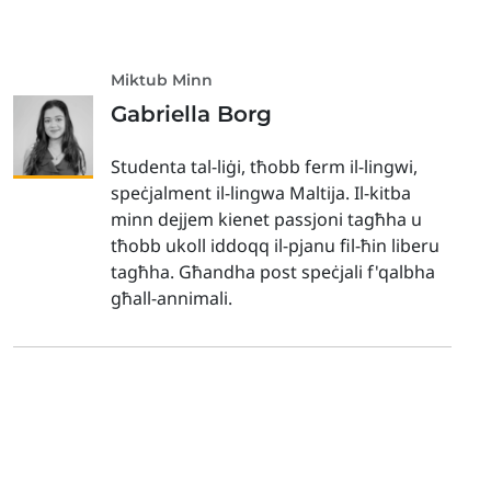
Miktub Minn
Gabriella Borg
Studenta tal-liġi, tħobb ferm il-lingwi,
speċjalment il-lingwa Maltija. Il-kitba
minn dejjem kienet passjoni tagħha u
tħobb ukoll iddoqq il-pjanu fil-ħin liberu
tagħha. Għandha post speċjali f'qalbha
għall-annimali.