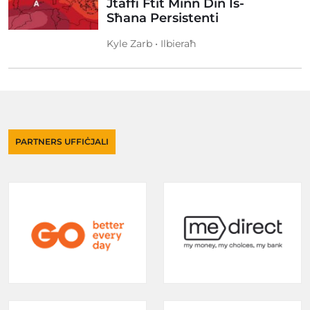
Jtaffi Ftit Minn Din Is-
Sħana Persistenti
Kyle Zarb • Ilbieraħ
PARTNERS UFFIĊJALI