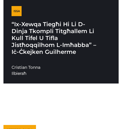
ISSA
“Ix-Xewqa Tiegħi Hi Li D-
Dinja Tkompli Titgħallem Li
Kull Tifel U Tifla
Jistħoqqilhom L-Imħabba” –
Iċ-Ċkejken Guilherme
Cristian Tonna
Ilbieraħ