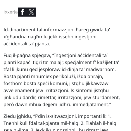
Ixxerja
Id-dipartiment tal-informazzjoni ħareġ gwida ta’
x’għandna nagħmlu jekk issehh inġestjoni
aċċidentali ta’ pjanta.
Fuq il-paġna spjegaw, “Inġestjoni aċċidentali ta’
pjanti kapaċi tiġri ta’ malajr, speċjalment f’ każijiet ta’
tfal li jkunu qed jesploraw id-dinja ta' madwarhom.
Bosta pjanti mhumiex perikolużi, iżda oħrajn,
fosthom bosta speċi komuni, jistgħu jikkawżaw
avvelenament jew irritazzjoni. Is-sintomi jistgħu
jinkludu dardir, rimettar, irritazzjoni, jew sturdament,
però dawn mhux dejjem jidhru immedjatament.”
Żiedu jgħidu, “F’din is-sitwazzjoni, importanti li: 1.
Tneħħi kull fdal tal-pjanta mil-ħalq. 2. Tlaħlaħ il-ħalq
sew bl-ilma. 3. Jekk ikun possibbli, ħu ritratt jew