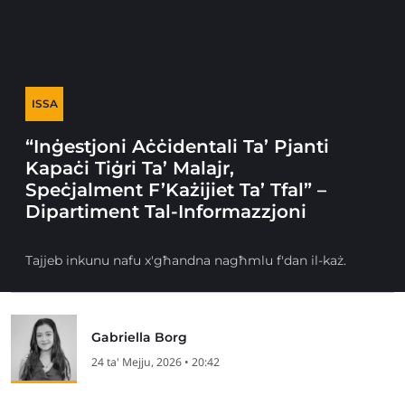
ISSA
“Inġestjoni Aċċidentali Ta’ Pjanti
Kapaċi Tiġri Ta’ Malajr,
Speċjalment F’Każijiet Ta’ Tfal” –
Dipartiment Tal-Informazzjoni
Tajjeb inkunu nafu x'għandna nagħmlu f'dan il-każ.
Gabriella Borg
24 ta' Mejju, 2026 • 20:42