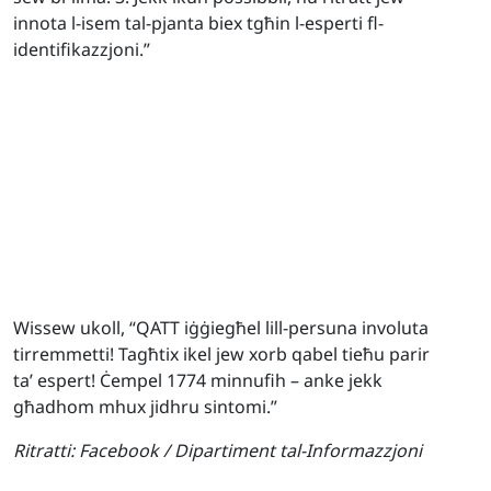
innota l-isem tal-pjanta biex tgħin l-esperti fl-
identifikazzjoni.”
Wissew ukoll, “QATT iġġiegħel lill-persuna involuta
tirremmetti! Tagħtix ikel jew xorb qabel tieħu parir
ta’ espert! Ċempel 1774 minnufih – anke jekk
għadhom mhux jidhru sintomi.”
Ritratti:
Facebook / Dipartiment tal-Informazzjoni