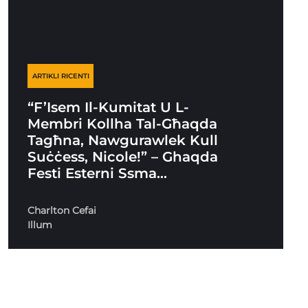
ARTIKLI RICENTI
“F’Isem Il-Kumitat U L-
Membri Kollha Tal-Għaqda
Tagħna, Nawgurawlek Kull
Suċċess, Nicole!” – Ghaqda
Festi Esterni Ssma…
Charlton Cefai
Illum