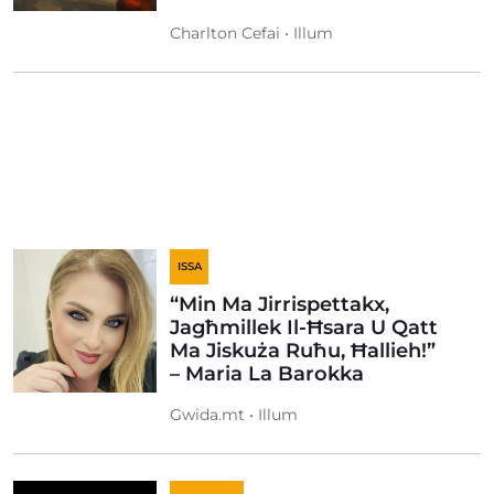
Charlton Cefai • Illum
ISSA
“Min Ma Jirrispettakx,
Jagħmillek Il-Ħsara U Qatt
Ma Jiskuża Ruħu, Ħallieh!”
– Maria La Barokka
Gwida.mt • Illum