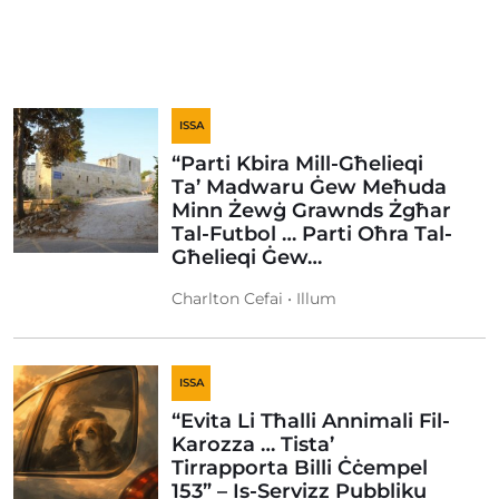
ISSA
“Parti Kbira Mill-Għelieqi
Ta’ Madwaru Ġew Meħuda
Minn Żewġ Grawnds Żgħar
Tal-Futbol … Parti Oħra Tal-
Għelieqi Ġew…
Charlton Cefai • Illum
ISSA
“Evita Li Tħalli Annimali Fil-
Karozza … Tista’
Tirrapporta Billi Ċċempel
153” – Is-Servizz Pubbliku