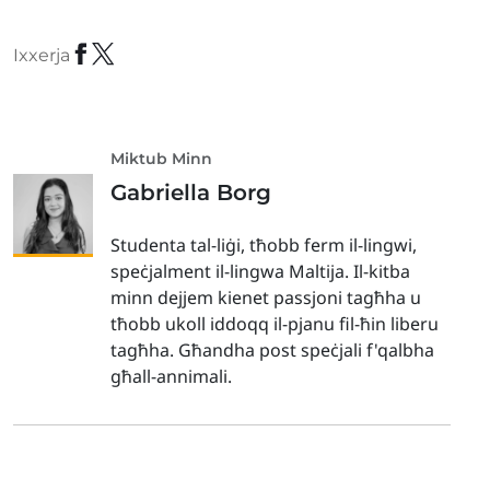
Ixxerja
Miktub Minn
Gabriella Borg
Studenta tal-liġi, tħobb ferm il-lingwi,
speċjalment il-lingwa Maltija. Il-kitba
minn dejjem kienet passjoni tagħha u
tħobb ukoll iddoqq il-pjanu fil-ħin liberu
tagħha. Għandha post speċjali f'qalbha
għall-annimali.