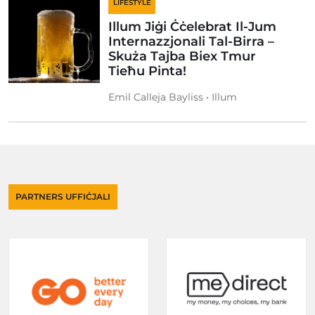
LIFESTYLE
Illum Jiġi Ċċelebrat Il-Jum
Internazzjonali Tal-Birra –
Skuża Tajba Biex Tmur
Tieħu Pinta!
Emil Calleja Bayliss • Illum
PARTNERS UFFIĊJALI