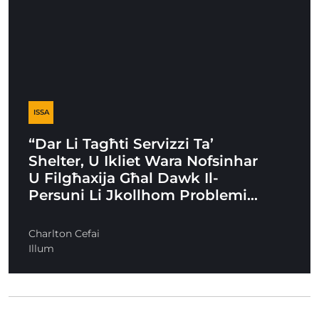
ISSA
“Dar Li Tagħti Servizzi Ta’
Shelter, U Ikliet Wara Nofsinhar
U Filgħaxija Għal Dawk Il-
Persuni Li Jkollhom Problemi…
Charlton Cefai
Illum