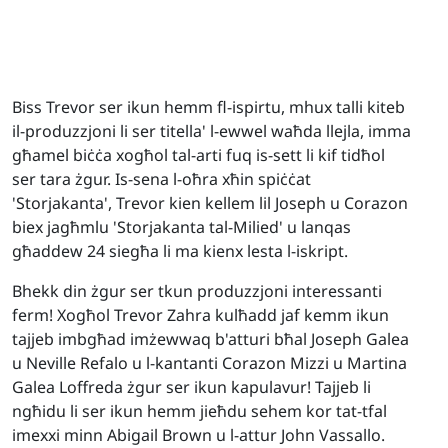
Biss Trevor ser ikun hemm fl-ispirtu, mhux talli kiteb
il-produzzjoni li ser titella' l-ewwel waħda llejla, imma
għamel biċċa xogħol tal-arti fuq is-sett li kif tidħol
ser tara żgur. Is-sena l-oħra xħin spiċċat
'Storjakanta', Trevor kien kellem lil Joseph u Corazon
biex jagħmlu 'Storjakanta tal-Milied' u lanqas
għaddew 24 siegħa li ma kienx lesta l-iskript.
Bhekk din żgur ser tkun produzzjoni interessanti
ferm! Xogħol Trevor Zahra kulħadd jaf kemm ikun
tajjeb imbgħad imżewwaq b'atturi bħal Joseph Galea
u Neville Refalo u l-kantanti Corazon Mizzi u Martina
Galea Loffreda żgur ser ikun kapulavur! Tajjeb li
ngħidu li ser ikun hemm jieħdu sehem kor tat-tfal
imexxi minn Abigail Brown u l-attur John Vassallo.