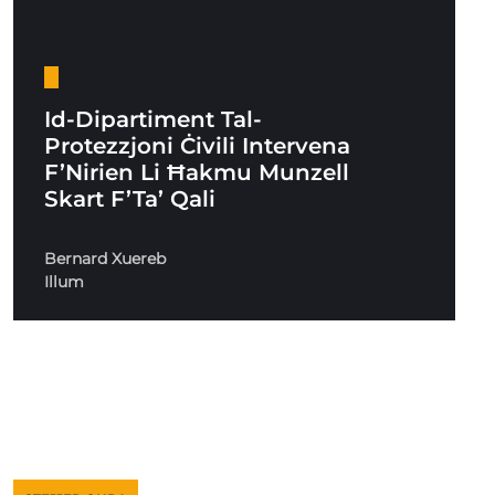
Id-Dipartiment Tal-
Protezzjoni Ċivili Intervena
F’Nirien Li Ħakmu Munzell
Skart F’Ta’ Qali
Bernard Xuereb
Illum