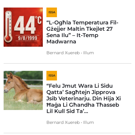
ISSA
“L-Ogħla Temperatura Fil-
Gżejjer Maltin Tkejlet 27
Sena Ilu” – It-Temp
Madwarna
Bernard Xuereb • Illum
ISSA
“Felu Jmut Wara Li Sidu
Qatta’ Sagħtejn Jipprova
Jsib Veterinarju. Din Hija Xi
Ħaġa Li Għandha Tħasseb
Lil Kull Sid Ta’…
Bernard Xuereb • Illum