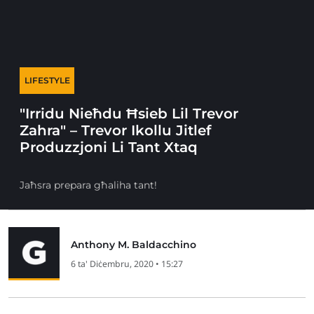
LIFESTYLE
"Irridu Nieħdu Ħsieb Lil Trevor
Zahra" – Trevor Ikollu Jitlef
Produzzjoni Li Tant Xtaq
Jaħsra prepara għaliha tant!
Anthony M. Baldacchino
6 ta' Diċembru, 2020 • 15:27