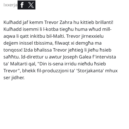
Ixxerja
Kulħadd jaf kemm Trevor Zahra hu kittieb brillanti!
Kulħadd isemmi li l-kotba tiegħu huma wħud mill-
aqwa li qatt inkitbu bil-Malti. Trevor jirnexxielu
dejjem inissel tbissima, filwaqt xi demgħa ma
tonqosx! Iżda bħalissa Trevor jeħtieġ li jieħu ħsieb
saħħtu. Id-direttur u awtur Joseph Galea f'intervista
ta' Maltarti qal, "Din is-sena irridu nieħdu ħsieb
Trevor", bhekk fil-produzzjoni ta' 'Storjakanta' mhux
ser jidher.