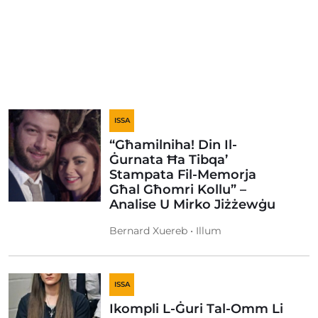
ISSA
“Għamilniha! Din Il-
Ġurnata Ħa Tibqa’
Stampata Fil-Memorja
Għal Għomri Kollu” –
Analise U Mirko Jiżżewġu
Bernard Xuereb • Illum
ISSA
Ikompli L-Ġuri Tal-Omm Li