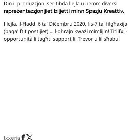
Din il-produzzjoni ser tibda llejla u hemm diversi
rapreżentazzjonijiet
biljetti minn Spazju Kreattiv.
Illejla, il-Ħadd, 6 ta' Diċembru 2020, fis-7 ta' filgħaxija
(baqa' ftit postijiet) ... l-oħrajn kważi mimlijin! Titlifx l-
opportunità li tagħti sapport lil Trevor u lil sħabu!
Ixxerja