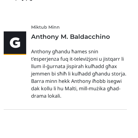
Miktub Minn
Anthony M. Baldacchino
Anthony għandu ħames snin
t’esperjenza fuq it-televiżjoni u jistqarr li
llum il-ġurnata jispirah kulħadd għax
jemmen bi sħiħ li kulħadd għandu storja.
Barra minn hekk Anthony iħobb isegwi
dak kollu li hu Malti, mill-mużika għad-
drama lokali.