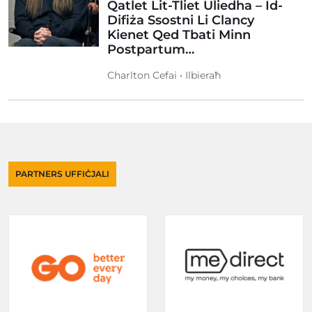
Qatlet Lit-Tliet Uliedha – Id-
Difiża Ssostni Li Clancy
Kienet Qed Tbati Minn
Postpartum…
Charlton Cefai • Ilbieraħ
PARTNERS UFFIĊJALI