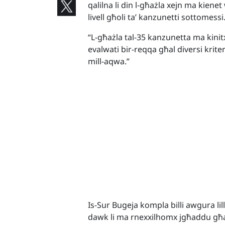
qalilna li din l-għażla xejn ma kiene
livell għoli ta’ kanzunetti sottomessi
“L-għażla tal-35 kanzunetta ma kinitx
evalwati bir-reqqa għal diversi kriter
mill-aqwa.”
Is-Sur Bugeja kompla billi awgura li
dawk li ma rnexxilhomx jgħaddu għall