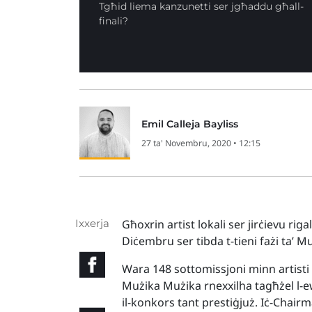
Tgħid liema kanzunetti ser jgħaddu għall-
finali?
Emil Calleja Bayliss
27 ta' Novembru, 2020 • 12:15
Ixxerja
Għoxrin artist lokali ser jirċievu riga
Diċembru ser tibda t-tieni fażi ta’ M
Wara 148 sottomissjoni minn artisti l
Mużika Mużika rnexxilha tagħżel l-eww
il-konkors tant prestiġjuż. Iċ-Chai