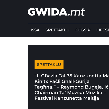
ISSA
SPETTAKLU
GOSSIP
LIFES
SPETTAKLU
“L-Għażla Tal-35 Kanzunetta M
Kinitx Faċli Għall-Ġurija
Tagħna.” – Raymond Bugeja, Iċ
Chairman Ta’ Mużika Mużika –
Festival Kanzunetta Maltija