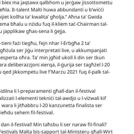
i biex ma jaqtawx qalbhom u jerġaw jissottomettu
eħla. It-talent Malti huwa abbundanti u b’wiċċi
jiet kollha ta’ kwalita’ għolja.” Aħna ta’ Gwida
iema bħalu u nżidu fuq il-kliem taċ-Chairman tal-
għu japplikaw għas-sena li ġejja.
-tieni fażi tiegħu, fejn nhar l-Erbgħa 2 ta’
żula ser jiġu interpretati live, u akkumpanjati
sperta oħra. Ta’ min jgħid ukoll li din ser tkun
ra deliberazzjoni xierqa, il-ġurija ser tagħżel l-20
u qed jikkompetu live f’Marzu 2021 fuq il-palk tal-
dilna li l-preparamenti għall-dan il-festival
zzati l-elementi tekniċi tal-awdjo u l-viżwali kif
i wara li jitħabbru l-20 kanzunetta finalista ser
 jieħdu sehem fil-festival.
an il-festival! Min taħsbu li ser naraw fil-finali?
Festivals Malta bis-sapport tal-Ministeru għall-Wirt