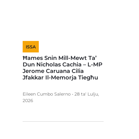
ISSA
Ħames Snin Mill-Mewt Ta’
Dun Nicholas Cachia – L-MP
Jerome Caruana Cilia
Jfakkar Il-Memorja Tiegħu
Eileen Cumbo Salerno • 28 ta' Lulju,
2026