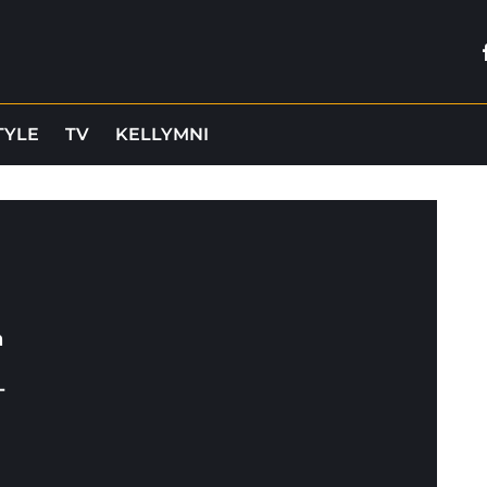
TYLE
TV
KELLYMNI
a
-