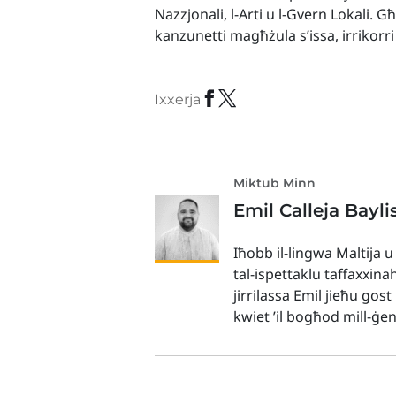
Nazzjonali, l-Arti u l-Gvern Lokali. G
kanzunetti magħżula s’issa, irrikorr
Ixxerja
Miktub Minn
Emil Calleja Bayli
Iħobb il-lingwa Maltija u
tal-ispettaklu taffaxxina
jirrilassa Emil jieħu gos
kwiet ’il bogħod mill-ġe