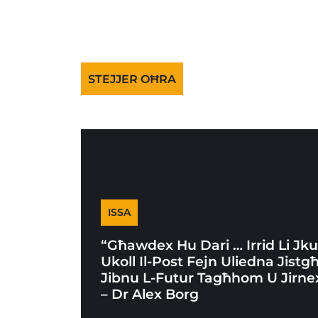
STEJJER OĦRA
ISSA
“Għawdex Hu Dari … Irrid Li Jk
Ukoll Il-Post Fejn Uliedna Jistg
Jibnu L-Futur Tagħhom U Jirne
– Dr Alex Borg