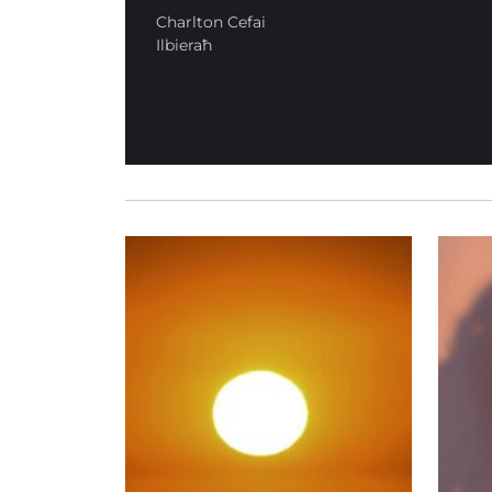
Charlton Cefai
Ilbieraħ