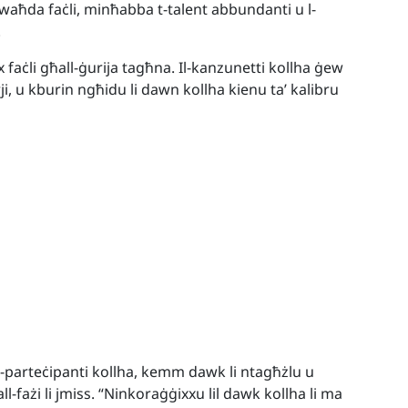
t waħda faċli, minħabba t-talent abbundanti u l-
.
 faċli għall-ġurija tagħna. Il-kanzunetti kollha ġew
ji, u kburin ngħidu li dawn kollha kienu ta’ kalibru
ll-parteċipanti kollha, kemm dawk li ntagħżlu u
-fażi li jmiss. “Ninkoraġġixxu lil dawk kollha li ma