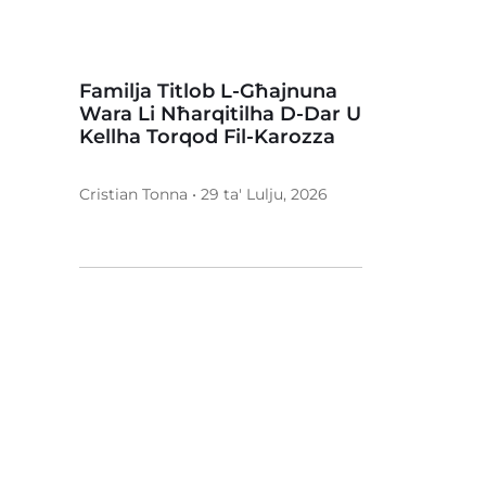
Familja Titlob L-Għajnuna
Wara Li Nħarqitilha D-Dar U
Kellha Torqod Fil-Karozza
Cristian Tonna • 29 ta' Lulju, 2026