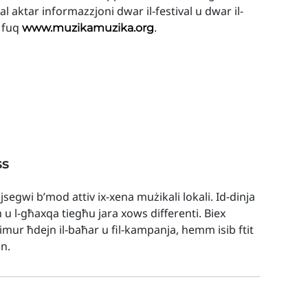
ħal aktar informazzjoni dwar il-festival u dwar il-
i fuq
.
www.muzikamuzika.org
ss
 jsegwi b’mod attiv ix-xena mużikali lokali. Id-dinja
h u l-għaxqa tiegħu jara xows differenti. Biex
t imur ħdejn il-baħar u fil-kampanja, hemm isib ftit
nn.