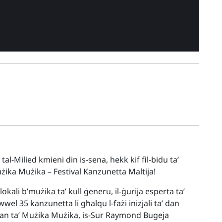
l tal-Milied kmieni din is-sena, hekk kif fil-bidu ta’
użika Mużika – Festival Kanzunetta Maltija!
okali b’mużika ta’ kull ġeneru, il-ġurija esperta ta’
el 35 kanzunetta li għalqu l-fażi inizjali ta’ dan
rman ta’ Mużika Mużika, is-Sur Raymond Bugeja