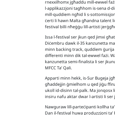
rnexxilhomx jgħaddu mill-ewwel faż
l-applikazzjoni tagħhom is-sena d-di
mill-quddiem ngħid li s-sottomissjoni
ċerti li hawn Malta għandna talent l
festival billi nħeġġu lill-artisti jerġ
Issa l-festival ser jkun qed jimxi għat
Diċembru dawk il-35 kanzunetta magħ
minn backing track, quddiem ġurija e
differenti minn dik tal-ewwel fażi. Wa
kanzunetta semi-finalista li ser jkun
MFCC Ta’ Qali.
Apparti minn hekk, is-Sur Bugeja jgħi
għaddejjin ġmielhom u qed jiġu ffinali
ukoll id-disinn tal-palk. Ma jonqosx l
insiru nafu aktar dwar l-artisti li ser
Nawguraw lill-parteċipanti kollha ta’ d
Dan il-festival huwa produzzjoni ta’ 