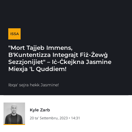
ISSA
"Mort Tajjeb Immens,
B'Kuntentizza Integrajt Fiż-Żewġ
Sezzjonijiet" – Iċ-Ċkejkna Jasmine
Miexja 'L Quddiem!
Ibqa' sejra hekk Jasmine!
Kyle Zarb
20 ta' Settembru, 2023 • 14:31