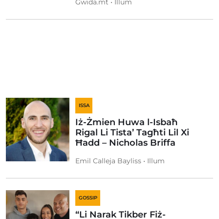
Gwida.mt • Illum
ISSA
Iż-Żmien Huwa l-Isbaħ
Rigal Li Tista’ Tagħti Lil Xi
Ħadd – Nicholas Briffa
Emil Calleja Bayliss • Illum
GOSSIP
“Li Narak Tikber Fiż-