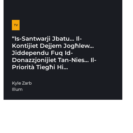
TV
“Is-Santwarji Jbatu… Il-
Kontijiet Dejjem Jogħlew…
Jiddependu Fuq Id-
Donazzjonijiet Tan-Nies… Il-
Priorità Tiegħi Hi…
Kyle Zarb
Illum