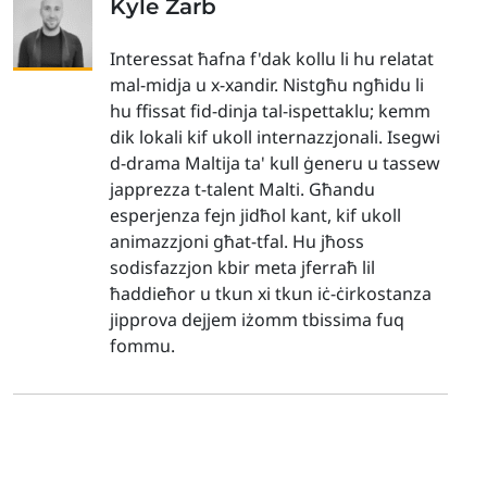
Kyle Zarb
Interessat ħafna f'dak kollu li hu relatat
mal-midja u x-xandir. Nistgħu ngħidu li
hu ffissat fid-dinja tal-ispettaklu; kemm
dik lokali kif ukoll internazzjonali. Isegwi
d-drama Maltija ta' kull ġeneru u tassew
japprezza t-talent Malti. Għandu
esperjenza fejn jidħol kant, kif ukoll
animazzjoni għat-tfal. Hu jħoss
sodisfazzjon kbir meta jferraħ lil
ħaddieħor u tkun xi tkun iċ-ċirkostanza
jipprova dejjem iżomm tbissima fuq
fommu.