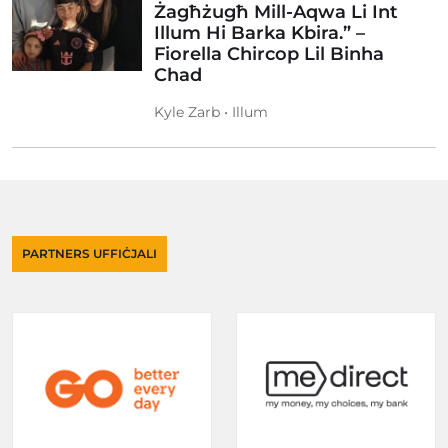
Żagħżugħ Mill-Aqwa Li Int
Illum Hi Barka Kbira.” –
Fiorella Chircop Lil Binha
Chad
Kyle Zarb • Illum
PARTNERS UFFIĊJALI