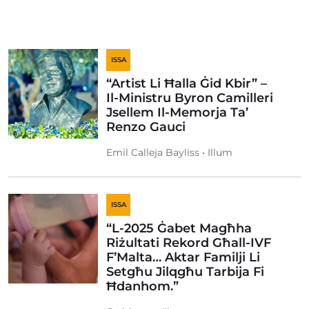
ISSA
“Artist Li Ħalla Ġid Kbir” –
Il-Ministru Byron Camilleri
Jsellem Il-Memorja Ta’
Renzo Gauci
Emil Calleja Bayliss • Illum
ISSA
“L-2025 Ġabet Magħha
Riżultati Rekord Għall-IVF
F’Malta… Aktar Familji Li
Setgħu Jilqgħu Tarbija Fi
Ħdanhom.”