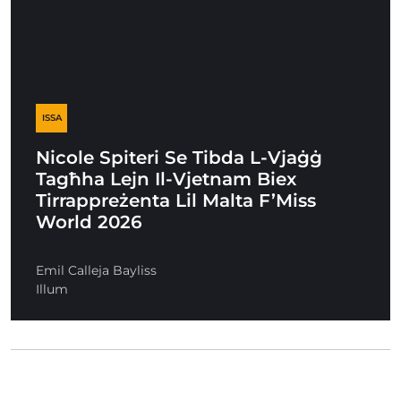
ISSA
Nicole Spiteri Se Tibda L-Vjaġġ
Tagħha Lejn Il-Vjetnam Biex
Tirrappreżenta Lil Malta F’Miss
World 2026
Emil Calleja Bayliss
Illum