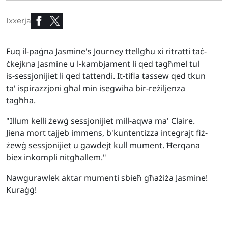
Ixxerja
Fuq il-paġna Jasmine's Journey ttellgħu xi ritratti taċ-
ċkejkna Jasmine u l-kambjament li qed tagħmel tul
is-sessjonijiet li qed tattendi. It-tifla tassew qed tkun
ta' ispirazzjoni għal min isegwiha bir-reżiljenza
tagħha.
"Illum kelli żewġ sessjonijiet mill-aqwa ma' Claire.
Jiena mort tajjeb immens, b'kuntentizza integrajt fiż-
żewġ sessjonijiet u gawdejt kull mument. Ħerqana
biex inkompli nitgħallem."
Nawgurawlek aktar mumenti sbieħ għażiża Jasmine!
Kuraġġ!