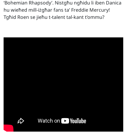
‘Bohemian Rhapsody’. Nistgħu ngħidu li iben Danica
hu wieħed mill-iżgħar fans ta’ Freddie Mercury!
Tgħid Roen se jieħu t-talent tal-kant t’ommu?