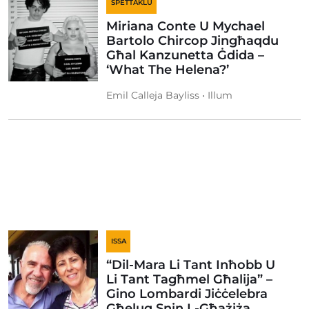
SPETTAKLU
Miriana Conte U Mychael
Bartolo Chircop Jingħaqdu
Għal Kanzunetta Ġdida –
‘What The Helena?’
Emil Calleja Bayliss • Illum
ISSA
“Dil-Mara Li Tant Inħobb U
Li Tant Tagħmel Għalija” –
Gino Lombardi Jiċċelebra
Għeluq Snin L-Għażiża