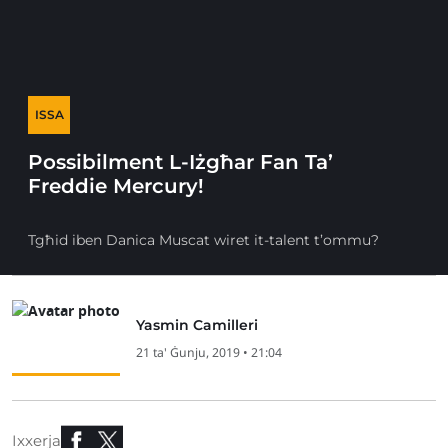
ISSA
Possibilment L-Iżgħar Fan Ta’
Freddie Mercury!
Tgħid iben Danica Muscat wiret it-talent t’ommu?
Yasmin Camilleri
21 ta' Ġunju, 2019 • 21:04
Ixxerja