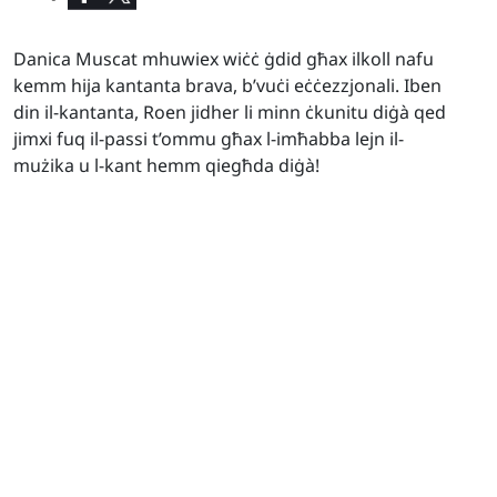
Danica Muscat mhuwiex wiċċ ġdid għax ilkoll nafu
kemm hija kantanta brava, b’vuċi eċċezzjonali. Iben
din il-kantanta, Roen jidher li minn ċkunitu diġà qed
jimxi fuq il-passi t’ommu għax l-imħabba lejn il-
mużika u l-kant hemm qiegħda diġà!