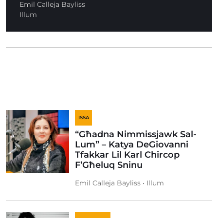
Emil Calleja Bayliss
Illum
ISSA
“Għadna Nimmissjawk Sal-
Lum” – Katya DeGiovanni
Tfakkar Lil Karl Chircop
F’Għeluq Sninu
Emil Calleja Bayliss • Illum