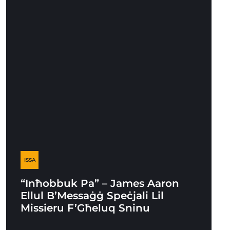
ISSA
“Inħobbuk Pa” – James Aaron
Ellul B’Messaġġ Speċjali Lil
Missieru F’Għeluq Sninu