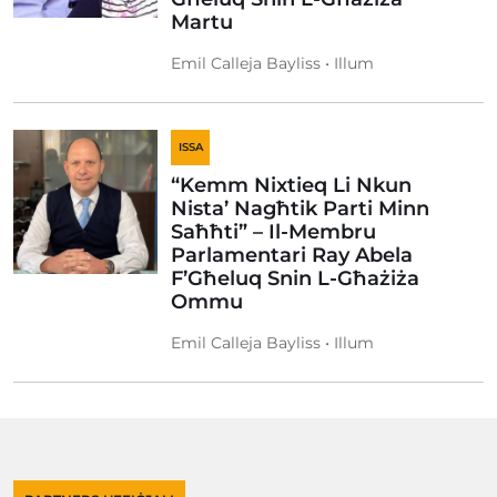
Martu
Emil Calleja Bayliss • Illum
ISSA
“Kemm Nixtieq Li Nkun
Nista’ Nagħtik Parti Minn
Saħħti” – Il-Membru
Parlamentari Ray Abela
F’Għeluq Snin L-Għażiża
Ommu
Emil Calleja Bayliss • Illum