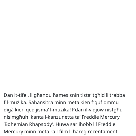
Dan it-tifel, li għandu ħames snin tista’ tgħid li trabba
fil-mużika. Saħansitra minn meta kien f’ġuf ommu
diġà kien qed jisma’ l-mużika! F’dan il-vidjow nistgħu
nisimgħuh ikanta l-kanzunetta ta’ Freddie Mercury
‘Bohemian Rhapsody’. Huwa sar iħobb lil Freddie
Mercury minn meta ra l-film li ħareġ reċentament