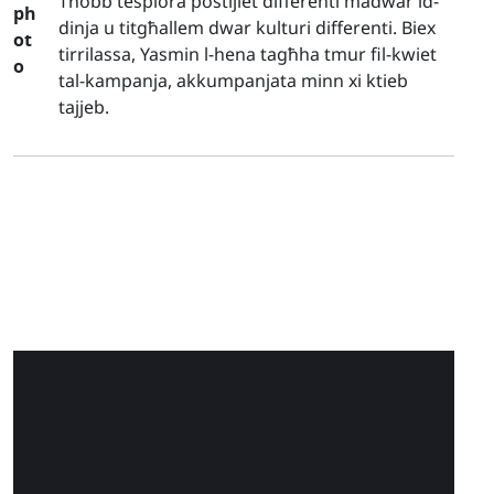
Tħobb tesplora postijiet differenti madwar id-
dinja u titgħallem dwar kulturi differenti. Biex
tirrilassa, Yasmin l-hena tagħha tmur fil-kwiet
tal-kampanja, akkumpanjata minn xi ktieb
tajjeb.