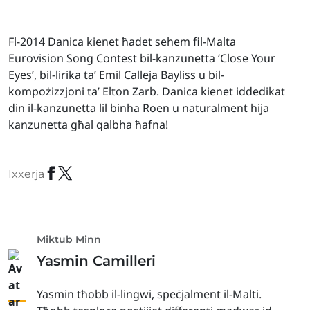
Fl-2014 Danica kienet ħadet sehem fil-Malta
Eurovision Song Contest bil-kanzunetta ‘Close Your
Eyes’, bil-lirika ta’ Emil Calleja Bayliss u bil-
kompożizzjoni ta’ Elton Zarb. Danica kienet iddedikat
din il-kanzunetta lil binha Roen u naturalment hija
kanzunetta għal qalbha ħafna!
Ixxerja
Miktub Minn
Yasmin Camilleri
Yasmin tħobb il-lingwi, speċjalment il-Malti.