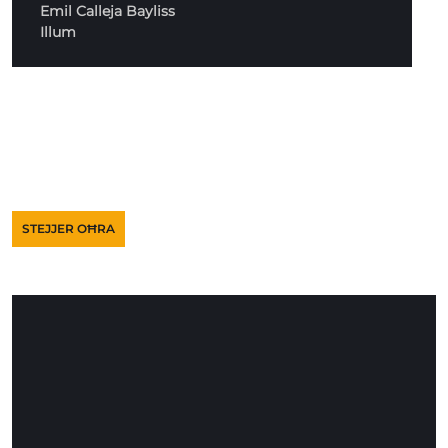
Emil Calleja Bayliss
Illum
STEJJER OĦRA