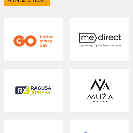
PARTNERS UFFIĊJALI