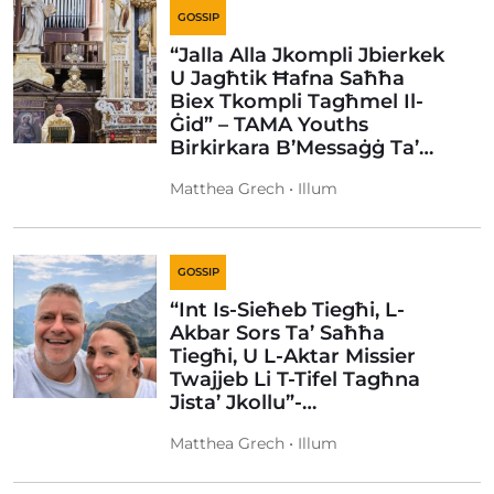
GOSSIP
“Jalla Alla Jkompli Jbierkek
U Jagħtik Ħafna Saħħa
Biex Tkompli Tagħmel Il-
Ġid” – TAMA Youths
Birkirkara B’Messaġġ Ta’…
Matthea Grech • Illum
GOSSIP
“Int Is-Sieħeb Tiegħi, L-
Akbar Sors Ta’ Saħħa
Tiegħi, U L-Aktar Missier
Twajjeb Li T-Tifel Tagħna
Jista’ Jkollu”-…
Matthea Grech • Illum