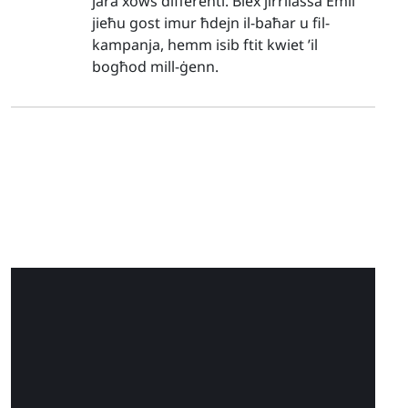
jara xows differenti. Biex jirrilassa Emil
jieħu gost imur ħdejn il-baħar u fil-
kampanja, hemm isib ftit kwiet ’il
bogħod mill-ġenn.