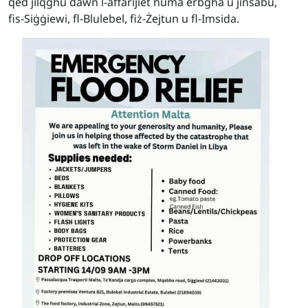
qed jilqgħu dawn l-affarijiet huma erbgħa u jinsabu,
fis-Siġġiewi, fl-Blulebel, fiż-Żejtun u fl-Imsida.