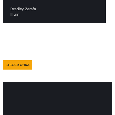
Bradley Zerafa
Illum
STEJJER OĦRA