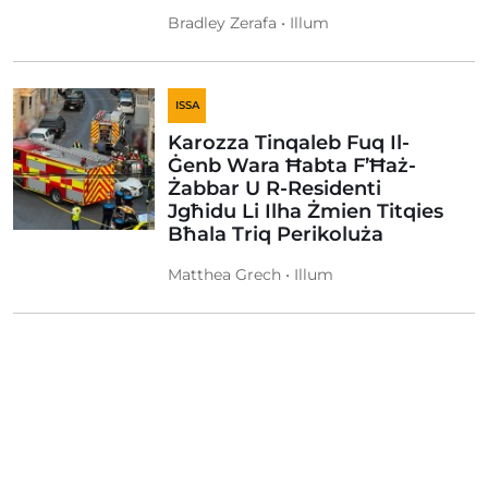
Bradley Zerafa • Illum
ISSA
Karozza Tinqaleb Fuq Il-
Ġenb Wara Ħabta F’Ħaż-
Żabbar U R-Residenti
Jgħidu Li Ilha Żmien Titqies
Bħala Triq Perikoluża
Matthea Grech • Illum