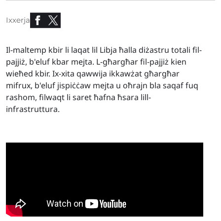
Ixxerja
Il-maltemp kbir li laqat lil Libja ħalla diżastru totali fil-
pajjiż, b'eluf kbar mejta. L-għargħar fil-pajjiż kien
wieħed kbir. Ix-xita qawwija ikkawżat għargħar
mifrux, b'eluf jispiċċaw mejta u oħrajn bla saqaf fuq
rashom, filwaqt li saret ħafna ħsara lill-
infrastruttura.