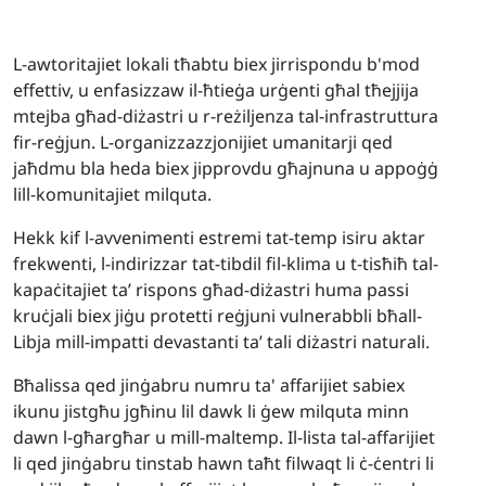
L-awtoritajiet lokali tħabtu biex jirrispondu b'mod
effettiv, u enfasizzaw il-ħtieġa urġenti għal tħejjija
mtejba għad-diżastri u r-reżiljenza tal-infrastruttura
fir-reġjun. L-organizzazzjonijiet umanitarji qed
jaħdmu bla heda biex jipprovdu għajnuna u appoġġ
lill-komunitajiet milquta.
Hekk kif l-avvenimenti estremi tat-temp isiru aktar
frekwenti, l-indirizzar tat-tibdil fil-klima u t-tisħiħ tal-
kapaċitajiet ta’ rispons għad-diżastri huma passi
kruċjali biex jiġu protetti reġjuni vulnerabbli bħall-
Libja mill-impatti devastanti ta’ tali diżastri naturali.
Bħalissa qed jinġabru numru ta' affarijiet sabiex
ikunu jistgħu jgħinu lil dawk li ġew milquta minn
dawn l-għargħar u mill-maltemp. Il-lista tal-affarijiet
li qed jinġabru tinstab hawn taħt filwaqt li ċ-ċentri li