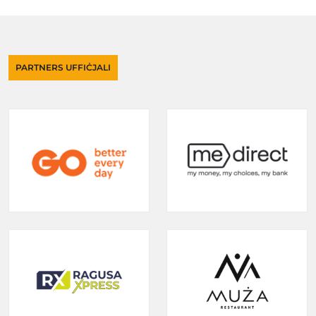
PARTNERS UFFIĊJALI