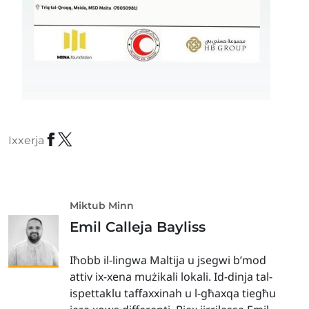
Ixxerja
Miktub Minn
Emil Calleja Bayliss
Iħobb il-lingwa Maltija u jsegwi b’mod
attiv ix-xena mużikali lokali. Id-dinja tal-
ispettaklu taffaxxinah u l-għaxqa tiegħu