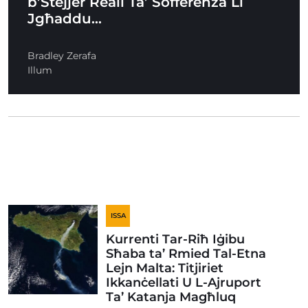
b’Stejjer Reali Ta’ Sofferenza Li
Jgħaddu…
Bradley Zerafa
Illum
ISSA
Kurrenti Tar-Riħ Iġibu
Sħaba ta’ Rmied Tal-Etna
Lejn Malta: Titjiriet
Ikkanċellati U L-Ajruport
Ta’ Katanja Magħluq