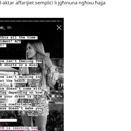
ktar affarijiet sempliċi li jgħinuna ngħixu ħajja