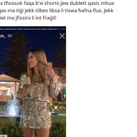
tħossok faqa b’xi shorts jew dublett qasir, mhux
qas ma tiġi jekk tilbes libsa li tiswa ħafna flus. Jekk
 ma jfissirx li int fraġli!