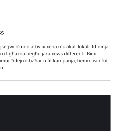
ss
 jsegwi b’mod attiv ix-xena mużikali lokali. Id-dinja
h u l-għaxqa tiegħu jara xows differenti. Biex
t imur ħdejn il-baħar u fil-kampanja, hemm isib ftit
nn.