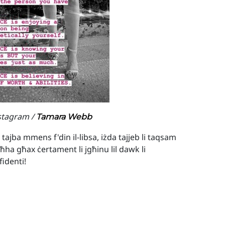
nstagram /
Tamara Webb
tajba mmens f'din il-libsa, iżda tajjeb li taqsam
ha għax ċertament li jgħinu lil dawk li
identi!