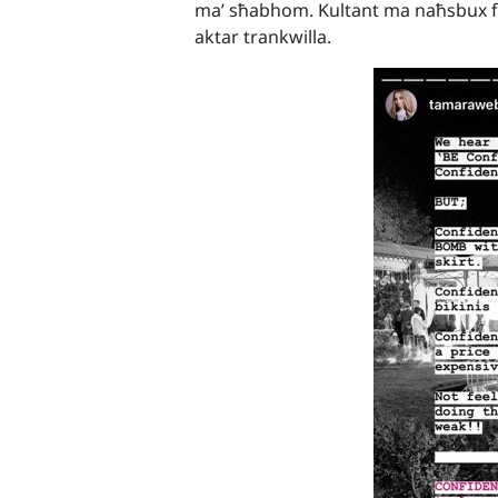
ma’ sħabhom. Kultant ma naħsbux fl-a
aktar trankwilla.