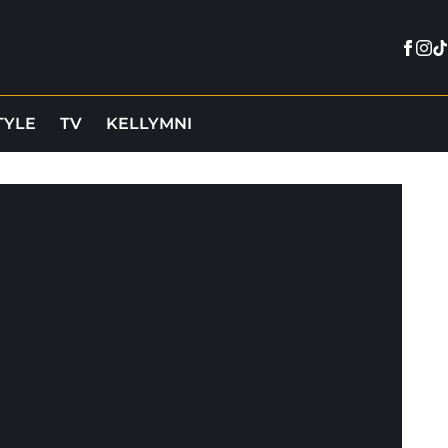
Face
Ins
Ti
TYLE
TV
KELLYMNI