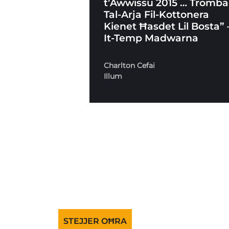
t’Awwissu 2015 … Tromba
Tal-Arja Fil-Kottonera
Kienet Ħasdet Lil Bosta” 
It-Temp Madwarna
Charlton Cefai
Illum
STEJJER OĦRA