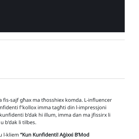
ira fis-sajf għax ma tħosshiex komda. L-influencer
unfidenti f’kollox imma tagħti din l-impressjoni
 kunfidenti b’dak hi illum, imma dan ma jfissirx li
 b’dak li tilbes.
u l-kliem
“Kun Kunfidenti! Aġixxi B’Mod