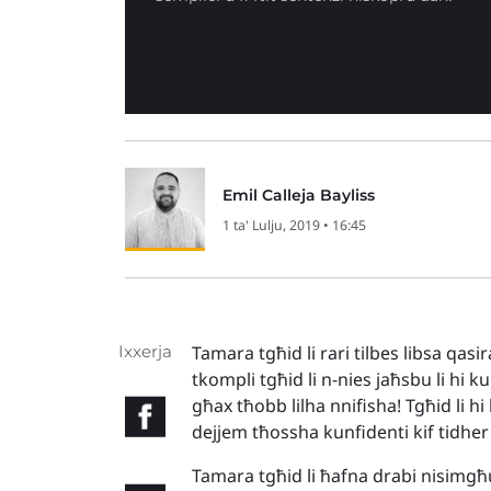
Emil Calleja Bayliss
1 ta' Lulju, 2019 • 16:45
Ixxerja
Tamara tgħid li rari tilbes libsa qas
tkompli tgħid li n-nies jaħsbu li hi k
għax tħobb lilha nnifisha! Tgħid li hi
dejjem tħossha kunfidenti kif tidher u
Tamara tgħid li ħafna drabi nisimgħ