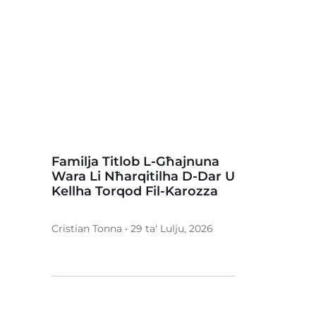
Familja Titlob L-Għajnuna
Wara Li Nħarqitilha D-Dar U
Kellha Torqod Fil-Karozza
Cristian Tonna • 29 ta' Lulju, 2026