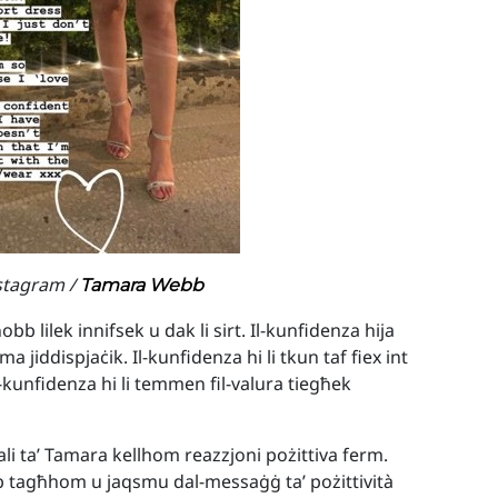
nstagram /
Tamara Webb
obb lilek innifsek u dak li sirt. Il-kunfidenza hija
 jiddispjaċik. Il-kunfidenza hi li tkun taf fiex int
Il-kunfidenza hi li temmen fil-valura tiegħek
ali ta’ Tamara kellhom reazzjoni pożittiva ferm.
 tagħhom u jaqsmu dal-messaġġ ta’ pożittività