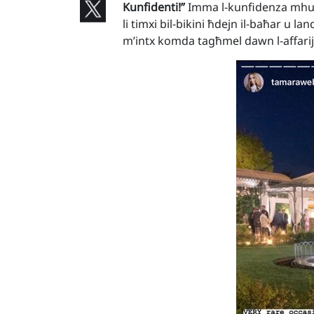
Kunfidenti!”
Imma l-kunfidenza mhux 
li timxi bil-bikini ħdejn il-baħar u lan
m’intx komda tagħmel dawn l-affarijiet