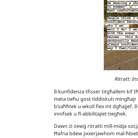
Ritratt: I
Il-kunfidenza tfisser titgħallem kif tħ
meta tieħu gost tiddiskuti mingħajr ma
b’saħħtek u wkoll fiex int dgħajjef. 
innifsek u fl-abbilitajiet tiegħek.
Dawn iż-żewġ ritratti mill-midja soċj
Ħafna bdew jixxerjawhom mal-ħbieb