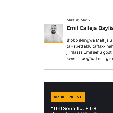
Miktub Minn
Emil Calleja Bayli
Iħobb il-lingwa Maltija u
tal-ispettaklu taffaxxina
jirrilassa Emil jieħu gos
kwiet ’il bogħod mill-ġe
ARTIKLI RICENTI
“11-Il Sena Ilu, Fit-8