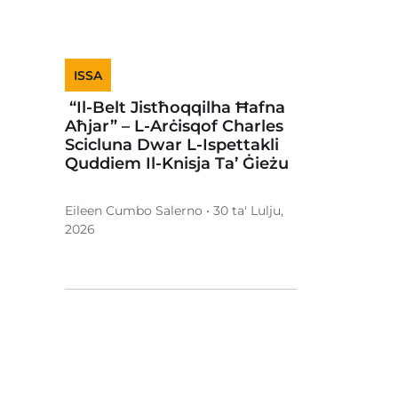
ISSA
“Il-Belt Jistħoqqilha Ħafna
Aħjar” – L-Arċisqof Charles
Scicluna Dwar L-Ispettakli
Quddiem Il-Knisja Ta’ Ġieżu
Eileen Cumbo Salerno • 30 ta' Lulju,
2026