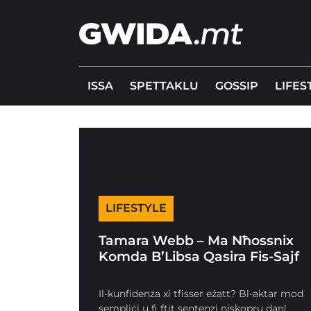
ISSA
SPETTAKLU
GOSSIP
LIFES
LIFESTYLE
Tamara Webb – Ma Nħossnix
Komda B’Libsa Qasira Fis-Sajf
Il-kunfidenza xi tfisser eżatt? Bl-aktar mod
sempliċi u fi ftit sentenzi niskopru dan!