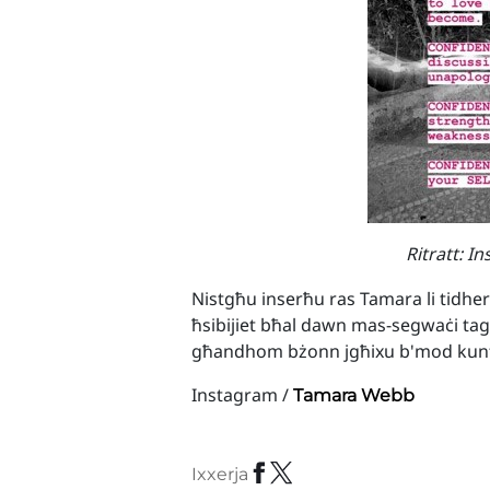
Ritratt: I
Nistgħu inserħu ras Tamara li tidher 
ħsibijiet bħal dawn mas-segwaċi tagħ
għandhom bżonn jgħixu b'mod kunf
Instagram /
Tamara Webb
Ixxerja