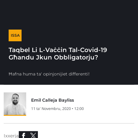
ISSA
Taqbel Li L-Vaċċin Tal-Covid-19
Għandu Jkun Obbligatorju?
Ħafna huma ta' opinjonijiet differenti!
Emil Calleja Bayliss
11 ta' Novembru, 2020 • 12:00
Ixxerja