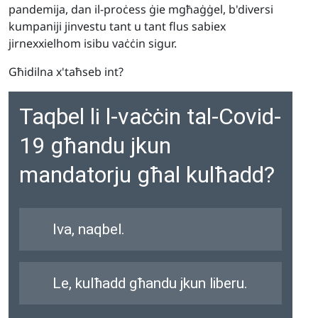
pandemija, dan il-proċess ġie mgħaġġel, b'diversi
kumpaniji jinvestu tant u tant flus sabiex
jirnexxielhom isibu vaċċin sigur.
Għidilna x'taħseb int?
Taqbel li l-vaċċin tal-Covid-
19 għandu jkun
mandatorju għal kulħadd?
Iva, naqbel.
Le, kulħadd għandu jkun liberu.