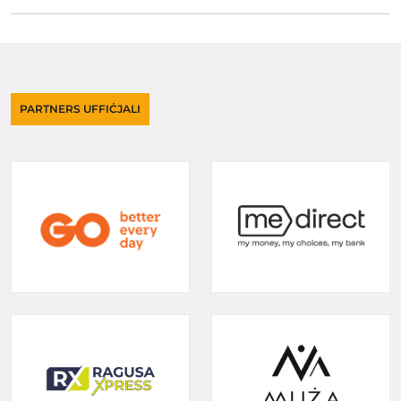
PARTNERS UFFIĊJALI