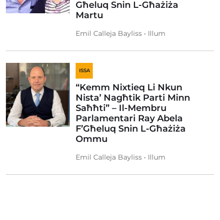
Għeluq Snin L-Għażiża
Martu
Emil Calleja Bayliss • Illum
ISSA
“Kemm Nixtieq Li Nkun
Nista’ Nagħtik Parti Minn
Saħħti” – Il-Membru
Parlamentari Ray Abela
F’Għeluq Snin L-Għażiża
Ommu
Emil Calleja Bayliss • Illum