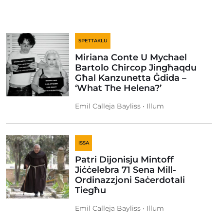
SPETTAKLU
Miriana Conte U Mychael
Bartolo Chircop Jingħaqdu
Għal Kanzunetta Ġdida –
‘What The Helena?’
Emil Calleja Bayliss • Illum
ISSA
Patri Dijonisju Mintoff
Jiċċelebra 71 Sena Mill-
Ordinazzjoni Saċerdotali
Tiegħu
Emil Calleja Bayliss • Illum