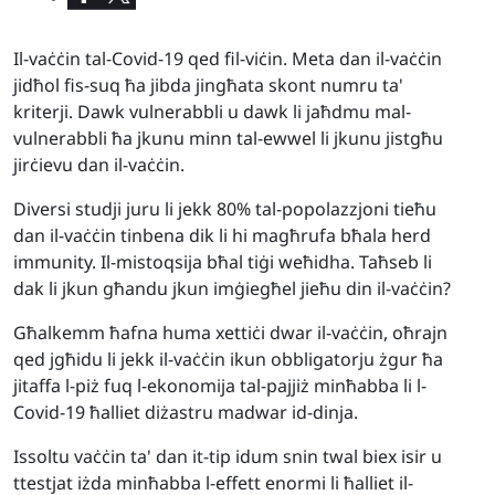
Il-vaċċin tal-Covid-19 qed fil-viċin. Meta dan il-vaċċin
jidħol fis-suq ħa jibda jingħata skont numru ta'
kriterji. Dawk vulnerabbli u dawk li jaħdmu mal-
vulnerabbli ħa jkunu minn tal-ewwel li jkunu jistgħu
jirċievu dan il-vaċċin.
Diversi studji juru li jekk 80% tal-popolazzjoni tieħu
dan il-vaċċin tinbena dik li hi magħrufa bħala herd
immunity. Il-mistoqsija bħal tiġi weħidha. Taħseb li
dak li jkun għandu jkun imġiegħel jieħu din il-vaċċin?
Għalkemm ħafna huma xettiċi dwar il-vaċċin, oħrajn
qed jgħidu li jekk il-vaċċin ikun obbligatorju żgur ħa
jitaffa l-piż fuq l-ekonomija tal-pajjiż minħabba li l-
Covid-19 ħalliet diżastru madwar id-dinja.
Issoltu vaċċin ta' dan it-tip idum snin twal biex isir u
ttestjat iżda minħabba l-effett enormi li ħalliet il-