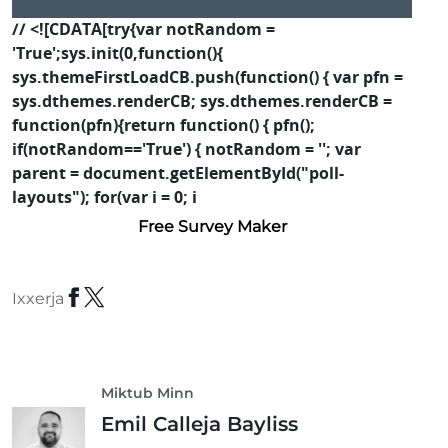
// <![CDATA[try{var notRandom =
'True';sys.init(0,function(){
sys.themeFirstLoadCB.push(function() { var pfn =
sys.dthemes.renderCB; sys.dthemes.renderCB =
function(pfn){return function() { pfn();
if(notRandom=='True') { notRandom = ''; var
parent = document.getElementById("poll-
layouts"); for(var i = 0; i
Free Survey Maker
Ixxerja
Miktub Minn
Emil Calleja Bayliss