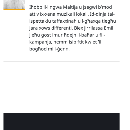
Iħobb il-lingwa Maltija u jsegwi b’mod
attiv ix-xena mużikali lokali. Id-dinja tal-
ispettaklu taffaxxinah u l-għaxqa tiegħu
jara xows differenti. Biex jirrilassa Emil
jieħu gost imur ħdejn il-baħar u fil-
kampanja, hemm isib ftit kwiet ’il
bogħod mill-ġenn.