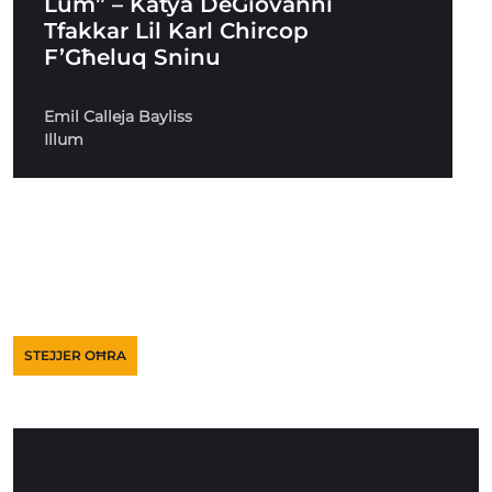
Lum” – Katya DeGiovanni
Tfakkar Lil Karl Chircop
F’Għeluq Sninu
Emil Calleja Bayliss
Illum
STEJJER OĦRA