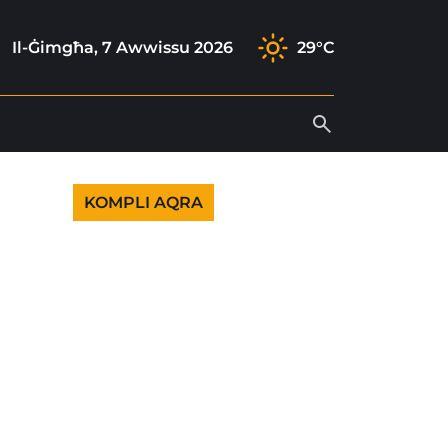
ram
k
tube
Il-Ġimgħa, 7 Awwissu 2026
29°C
KOMPLI AQRA