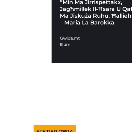
“Min Ma Jirrispettakx,
Jagħmillek Il-Ħsara U Qa
Ma Jiskuża Ruħu, Ħallieh
– Maria La Barokka
Gwida.mt
Illum
STEJJER OĦRA