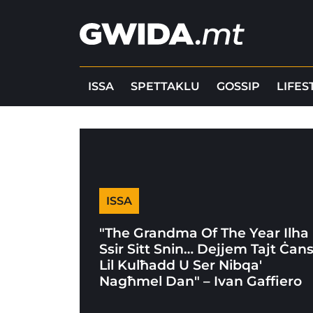
ISSA
SPETTAKLU
GOSSIP
LIFES
ISSA
"The Grandma Of The Year Ilha
Ssir Sitt Snin… Dejjem Tajt Ċan
Lil Kulħadd U Ser Nibqa'
Nagħmel Dan" – Ivan Gaffiero