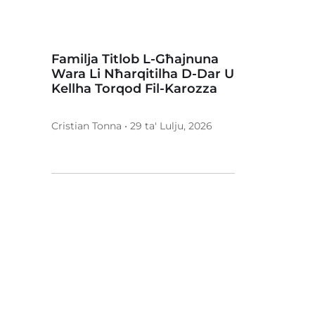
Familja Titlob L-Għajnuna
Wara Li Nħarqitilha D-Dar U
Kellha Torqod Fil-Karozza
Cristian Tonna • 29 ta' Lulju, 2026