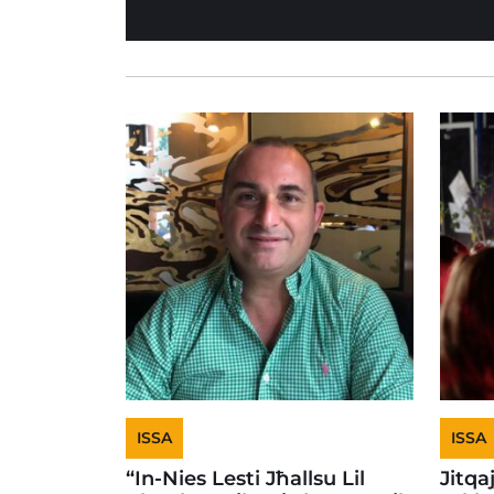
ISSA
ISSA
“In-Nies Lesti Jħallsu Lil
Jitqa