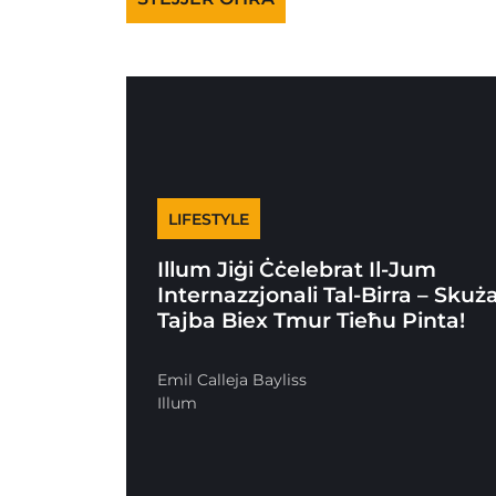
LIFESTYLE
Illum Jiġi Ċċelebrat Il-Jum
Internazzjonali Tal-Birra – Skuż
Tajba Biex Tmur Tieħu Pinta!
Emil Calleja Bayliss
Illum