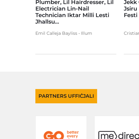
Plumber, Lil Hairdresser, Lil
Jekk
Electrician Lin-Nail
Jsiru
Technician Iktar Milli Lesti
Festi
Jhallsu…
Emil Calleja Bayliss • Illum
Cristia
PARTNERS UFFIĊJALI