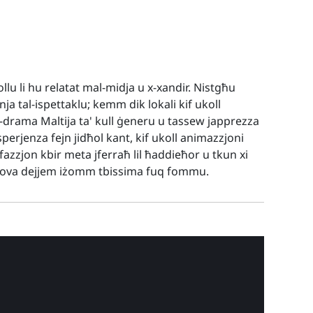
llu li hu relatat mal-midja u x-xandir. Nistgħu
inja tal-ispettaklu; kemm dik lokali kif ukoll
d-drama Maltija ta' kull ġeneru u tassew japprezza
perjenza fejn jidħol kant, kif ukoll animazzjoni
fazzjon kbir meta jferraħ lil ħaddieħor u tkun xi
prova dejjem iżomm tbissima fuq fommu.