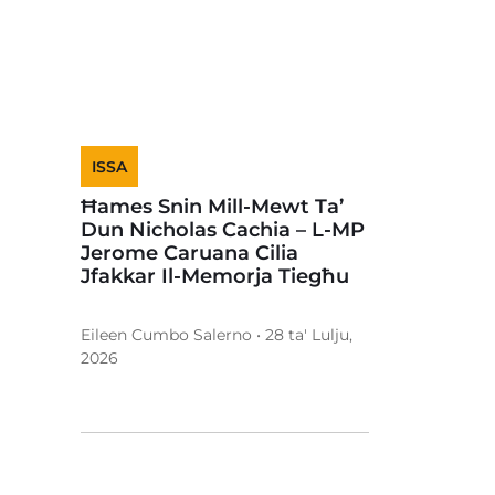
ISSA
Ħames Snin Mill-Mewt Ta’
Dun Nicholas Cachia – L-MP
Jerome Caruana Cilia
Jfakkar Il-Memorja Tiegħu
Eileen Cumbo Salerno • 28 ta' Lulju,
2026