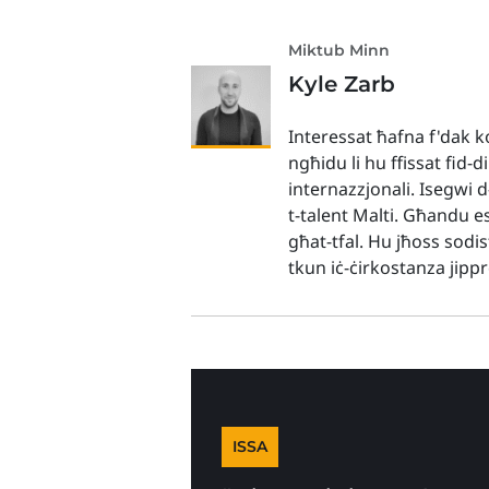
Miktub Minn
Kyle Zarb
Interessat ħafna f'dak ko
ngħidu li hu ffissat fid-d
internazzjonali. Isegwi 
t-talent Malti. Għandu es
għat-tfal. Hu jħoss sodis
tkun iċ-ċirkostanza jip
ISSA