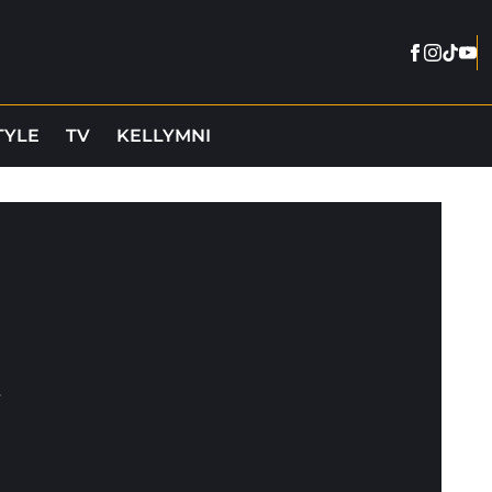
Facebook
Instag
Tikto
You
TYLE
TV
KELLYMNI
s