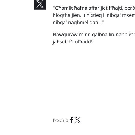
"Għamilt ħafna affarijiet f'ħajti, per
ħloqtha jien, u nixtieq li nibqa' mse
nibqa' nagħmel dan..."
Nawguraw minn qalbna lin-nanniet fina
jaħseb f'kulħadd!
Ixxerja