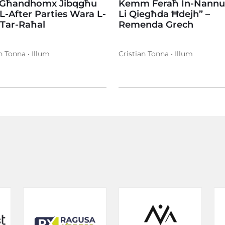
 Għandhomx Jibqgħu
Kemm Feraħ In-Nannu 
 L-After Parties Wara L-
Li Qiegħda Ħdejh” –
 Tar-Raħal
Remenda Grech
n Tonna • Illum
Cristian Tonna • Illum