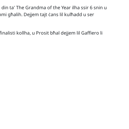
ò din ta' The Grandma of the Year ilha ssir 6 snin u
mmi għalih. Dejjem tajt ċans lil kulħadd u ser
listi kollha, u Prosit bħal dejjem lil Gaffiero li