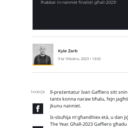
Iħabbar in-nanniet finalisti għall-2023!
Kyle Zarb
9 ta' Ottubru, 2023 • 13:02
Ixxerja
Il-preżentatur Ivan Gaffiero sitt snin
tantx konna naraw bħalu, fejn jagħti ċ
jkunu nanniet.
Is-sbuħija m'għandhiex età, u dan ji
The Year. Għall-2023 Gaffiero għadu k