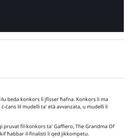
 ilu beda konkors li jfisser ħafna. Konkors li ma
-ċans lil mudelli ta' età avvanzata, u mudelli li
ġi pruvat fil-konkors ta' Gaffiero, The Grandma Of
if ħabbar il-finalisti li qed jikkompetu.