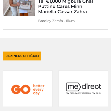
Ta’ €1,000 Miġbura Għal
Puttinu Cares Minn
Mariella Cassar Zahra
Bradley Zerafa • Illum
PARTNERS UFFIĊJALI