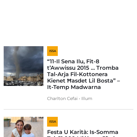
ISSA
“11-Il Sena Ilu, Fit-8
t’Awwissu 2015 … Tromba
Tal-Arja Fil-Kottonera
Kienet Ħasdet Lil Bosta” –
It-Temp Madwarna
Charlton Cefai • Illum
ISSA
Festa U Karità: Is-Somma