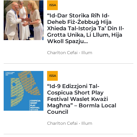
ISSA
“Id-Dar Storika Riħ Id-
Deheb Fiż-Żebbuġ Hija
Xhieda Tal-Istorja Ta’ Din Il-
Grotta Unika, Li Lllum, Hija
Wkoll Spazju…
Charlton Cefai • Illum
ISSA
“Id-9 Edizzjoni Tal-
Cospicua Short Play
Festival Waslet Kważi
Magħna” – Bormla Local
Council
Charlton Cefai • Illum