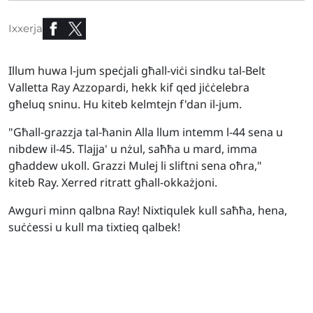
Ixxerja
Illum huwa l-jum speċjali għall-viċi sindku tal-Belt
Valletta Ray Azzopardi, hekk kif qed jiċċelebra
għeluq sninu. Hu kiteb kelmtejn f'dan il-jum.
"Għall-grazzja tal-ħanin Alla llum intemm l-44 sena u
nibdew il-45. Tlajja' u nżul, saħħa u mard, imma
għaddew ukoll. Grazzi Mulej li sliftni sena oħra,"
kiteb Ray. Xerred ritratt għall-okkażjoni.
Awguri minn qalbna Ray! Nixtiqulek kull saħħa, hena,
suċċessi u kull ma tixtieq qalbek!