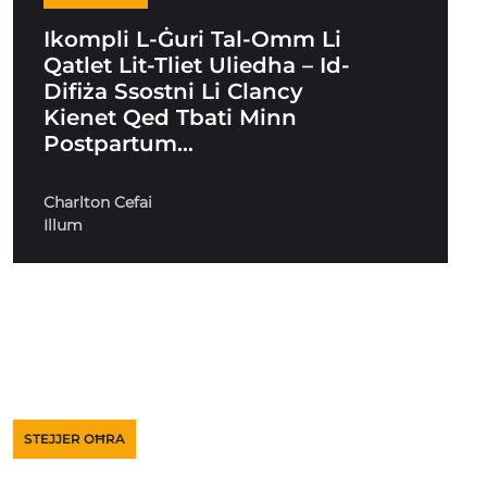
Ikompli L-Ġuri Tal-Omm Li
Qatlet Lit-Tliet Uliedha – Id-
Difiża Ssostni Li Clancy
Kienet Qed Tbati Minn
Postpartum…
Charlton Cefai
Illum
STEJJER OĦRA