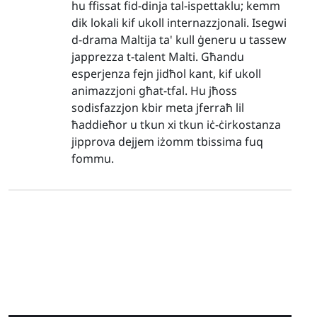
hu ffissat fid-dinja tal-ispettaklu; kemm
dik lokali kif ukoll internazzjonali. Isegwi
d-drama Maltija ta' kull ġeneru u tassew
japprezza t-talent Malti. Għandu
esperjenza fejn jidħol kant, kif ukoll
animazzjoni għat-tfal. Hu jħoss
sodisfazzjon kbir meta jferraħ lil
ħaddieħor u tkun xi tkun iċ-ċirkostanza
jipprova dejjem iżomm tbissima fuq
fommu.