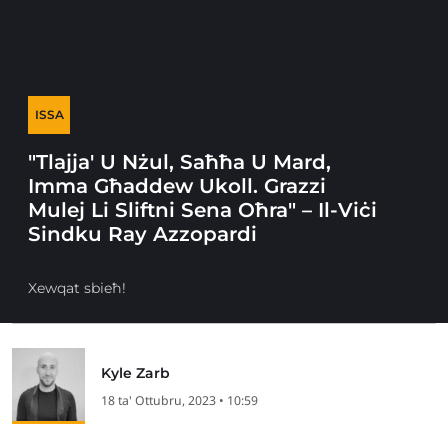
ISSA
"Tlajja' U Nżul, Saħħa U Mard,
Imma Għaddew Ukoll. Grazzi
Mulej Li Sliftni Sena Oħra" – Il-Viċi
Sindku Ray Azzopardi
Xewqat sbieħ!
Kyle Zarb
18 ta' Ottubru, 2023 • 10:59