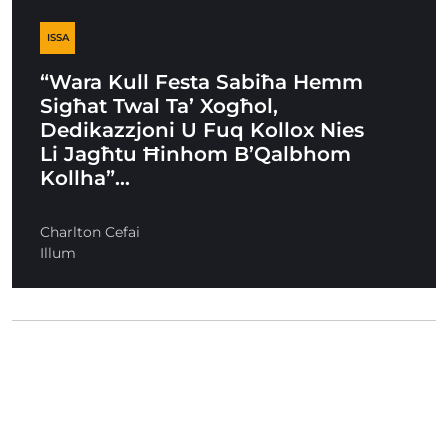
ISSA
“Wara Kull Festa Sabiħa Hemm
Sigħat Twal Ta’ Xogħol,
Dedikazzjoni U Fuq Kollox Nies
Li Jagħtu Ħinhom B’Qalbhom
Kollha”…
Charlton Cefai
Illum