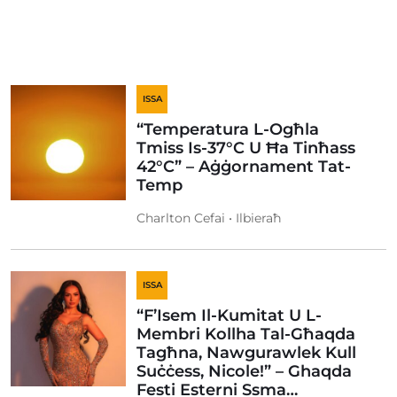
ISSA
“Temperatura L-Ogħla
Tmiss Is-37°C U Ħa Tinħass
42°C” – Aġġornament Tat-
Temp
Charlton Cefai • Ilbieraħ
ISSA
“F’Isem Il-Kumitat U L-
Membri Kollha Tal-Għaqda
Tagħna, Nawgurawlek Kull
Suċċess, Nicole!” – Ghaqda
Festi Esterni Ssma…