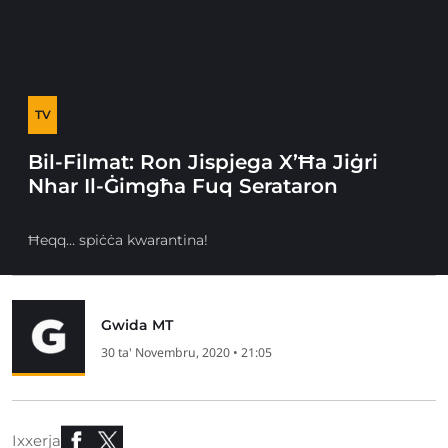
TV
Bil-Filmat: Ron Jispjega X’Ħa Jiġri
Nhar Il-Ġimgħa Fuq Serataron
Ħeqq… spiċċa kwarantina!
Gwida MT
30 ta' Novembru, 2020 • 21:05
Ixxerja