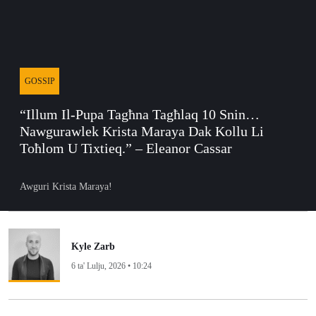
GOSSIP
“Illum Il-Pupa Tagħna Tagħlaq 10 Snin…
Nawgurawlek Krista Maraya Dak Kollu Li
Toħlom U Tixtieq.” – Eleanor Cassar
Awguri Krista Maraya!
Kyle Zarb
6 ta' Lulju, 2026 • 10:24