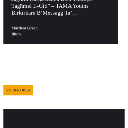
Tagħmel Il-Ġid” – TAMA Youths
Birkirkara B’Messaġġ Ta’…
Matthea Grech
Illum
STEJJER OĦRA