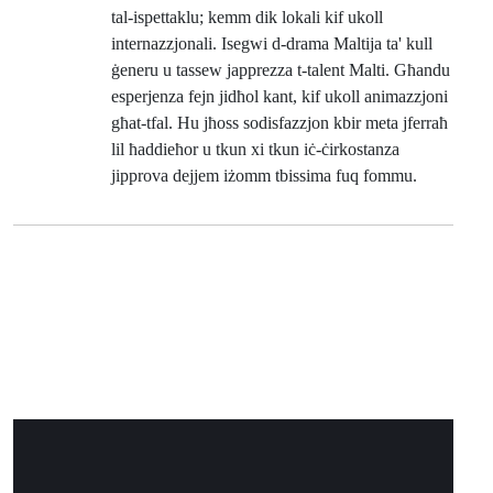
tal-ispettaklu; kemm dik lokali kif ukoll
internazzjonali. Isegwi d-drama Maltija ta' kull
ġeneru u tassew japprezza t-talent Malti. Għandu
esperjenza fejn jidħol kant, kif ukoll animazzjoni
għat-tfal. Hu jħoss sodisfazzjon kbir meta jferraħ
lil ħaddieħor u tkun xi tkun iċ-ċirkostanza
jipprova dejjem iżomm tbissima fuq fommu.