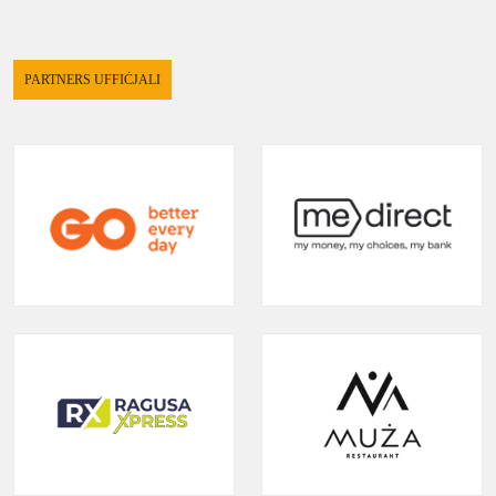
PARTNERS UFFIĊJALI