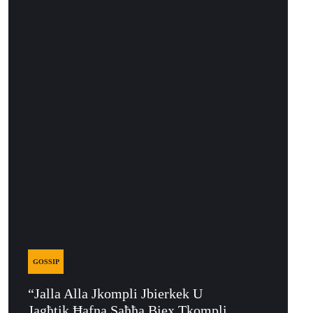
GOSSIP
“Jalla Alla Jkompli Jbierkek U
Jagħtik Ħafna Saħħa Biex Tkompli