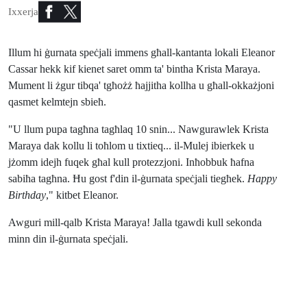
Ixxerja
Illum hi ġurnata speċjali immens għall-kantanta lokali Eleanor
Cassar hekk kif kienet saret omm ta' bintha Krista Maraya.
Mument li żgur tibqa' tgħożż ħajjitha kollha u għall-okkażjoni
qasmet kelmtejn sbieħ.
"U llum pupa tagħna tagħlaq 10 snin... Nawgurawlek Krista
Maraya dak kollu li toħlom u tixtieq... il-Mulej ibierkek u
jżomm idejh fuqek għal kull protezzjoni. Inħobbuk ħafna
sabiħa tagħna. Ħu gost f'din il-ġurnata speċjali tiegħek.
Happy
Birthday
," kitbet Eleanor.
Awguri mill-qalb Krista Maraya! Jalla tgawdi kull sekonda
minn din il-ġurnata speċjali.