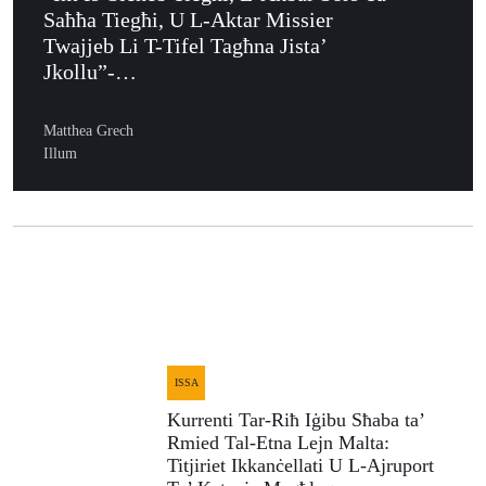
Saħħa Tiegħi, U L-Aktar Missier
Twajjeb Li T-Tifel Tagħna Jista’
Jkollu”-…
Matthea Grech
Illum
ISSA
Kurrenti Tar-Riħ Iġibu Sħaba ta’
Rmied Tal-Etna Lejn Malta:
Titjiriet Ikkanċellati U L-Ajruport