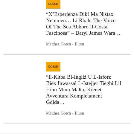
GOSSIP
“X’Esperjenza Dik! Ma Nistax
Nemmen… Li Rbaħt The Voice
Of The Sea Abbord Il-Costa
Fascinosa” – Daryl James Wara…
Matthea Grech • Illum
GOSSIP
“Il-Kitba Bl-Ingliż U L-Isforz
Biex Inwassal L-Istejjer Tiegħi Lil
Hinn Minn Malta, Kienet
Avventura Kompletament
Ġdida…
Matthea Grech • Illum