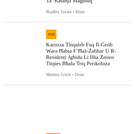
Ta’ Katanja Magħluq
Bradley Zerafa • Illum
ISSA
Karozza Tinqaleb Fuq Il-Ġenb
Wara Ħabta F’Ħaż-Żabbar U R-
Residenti Jgħidu Li Ilha Żmien
Titqies Bħala Triq Perikoluża
Matthea Grech • Illum