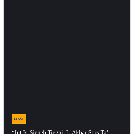
GOSSIP
“Int Is-Sieħeb Tiegħi, L-Akbar Sors Ta’