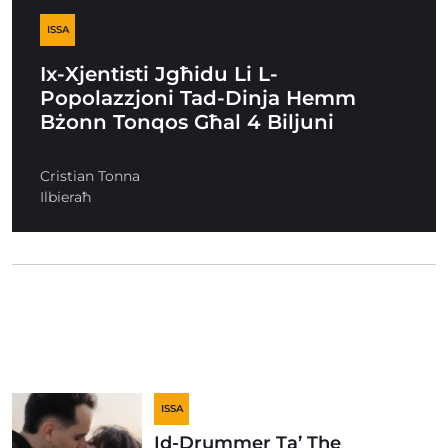
ISSA
Ix-Xjentisti Jgħidu Li L-
Popolazzjoni Tad-Dinja Hemm
Bżonn Tonqos Għal 4 Biljuni
Cristian Tonna
Ilbieraħ
ISSA
Id-Drummer Ta’ The