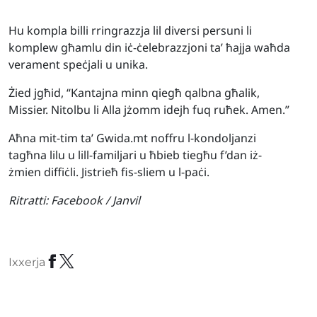
Hu kompla billi rringrazzja lil diversi persuni li
komplew għamlu din iċ-ċelebrazzjoni ta’ ħajja waħda
verament speċjali u unika.
Żied jgħid, “Kantajna minn qiegħ qalbna għalik,
Missier. Nitolbu li Alla jżomm idejh fuq ruħek. Amen.”
Aħna mit-tim ta’ Gwida.mt noffru l-kondoljanzi
tagħna lilu u lill-familjari u ħbieb tiegħu f’dan iż-
żmien diffiċli. Jistrieħ fis-sliem u l-paċi.
Ritratti:
Facebook / Janvil
Ixxerja