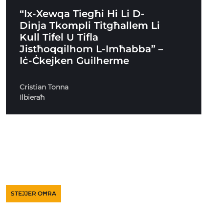
“Ix-Xewqa Tiegħi Hi Li D-
Dinja Tkompli Titgħallem Li
Kull Tifel U Tifla
Jistħoqqilhom L-Imħabba” –
Iċ-Ċkejken Guilherme
Cristian Tonna
Ilbieraħ
STEJJER OĦRA