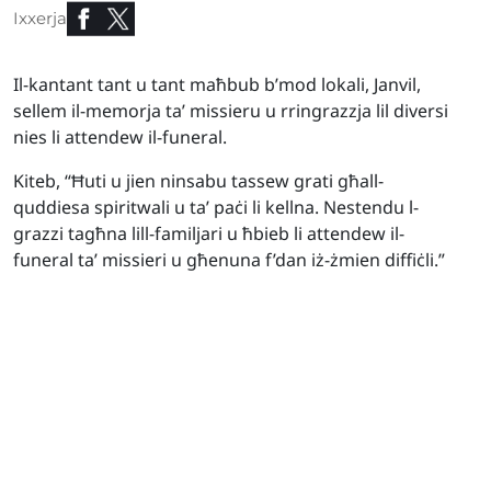
Ixxerja
Il-kantant tant u tant maħbub b’mod lokali, Janvil,
sellem il-memorja ta’ missieru u rringrazzja lil diversi
nies li attendew il-funeral.
Kiteb, “Ħuti u jien ninsabu tassew grati għall-
quddiesa spiritwali u ta’ paċi li kellna. Nestendu l-
grazzi tagħna lill-familjari u ħbieb li attendew il-
funeral ta’ missieri u għenuna f’dan iż-żmien diffiċli.”