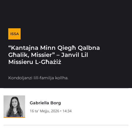
ISSA
“Kantajna Minn Qiegħ Qalbna
Għalik, Missier” – Janvil Lil
Missieru L-Għażiż
Kondoljanzi lill-familja kollha.
Gabriella Borg
16 ta' Mejju, 2026 • 14:34