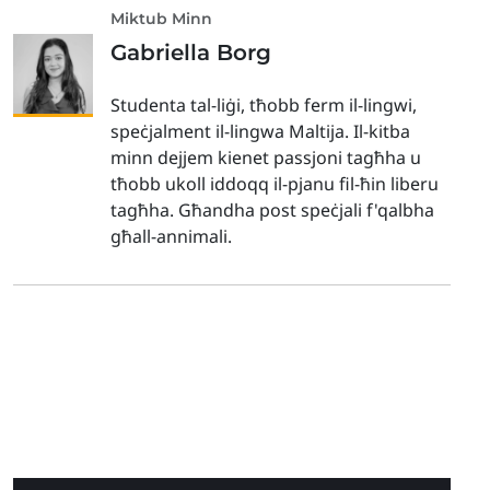
Miktub Minn
Gabriella Borg
Studenta tal-liġi, tħobb ferm il-lingwi,
speċjalment il-lingwa Maltija. Il-kitba
minn dejjem kienet passjoni tagħha u
tħobb ukoll iddoqq il-pjanu fil-ħin liberu
tagħha. Għandha post speċjali f'qalbha
għall-annimali.