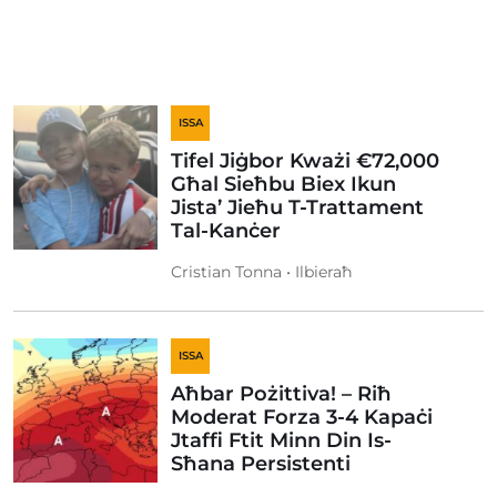
ISSA
Tifel Jiġbor Kważi €72,000
Għal Sieħbu Biex Ikun
Jista’ Jieħu T-Trattament
Tal-Kanċer
Cristian Tonna • Ilbieraħ
ISSA
Aħbar Pożittiva! – Riħ
Moderat Forza 3-4 Kapaċi
Jtaffi Ftit Minn Din Is-
Sħana Persistenti