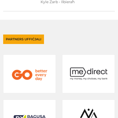
Kyle Zarb • Ilbieraħ
PARTNERS UFFIĊJALI