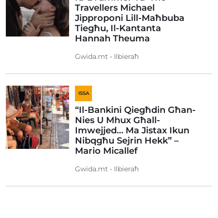
Travellers Michael
Jipproponi Lill-Maħbuba
Tiegħu, Il-Kantanta
Hannah Theuma
Gwida.mt • Ilbieraħ
ISSA
“Il-Bankini Qiegħdin Għan-
Nies U Mhux Għall-
Imwejjed… Ma Jistax Ikun
Nibqgħu Sejrin Hekk” –
Mario Micallef
Gwida.mt • Ilbieraħ