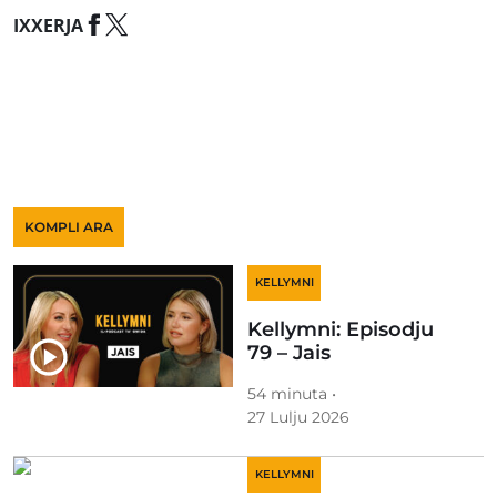
IXXERJA
KOMPLI ARA
KELLYMNI
Kellymni: Episodju
79 – Jais
54 minuta •
27 Lulju 2026
KELLYMNI