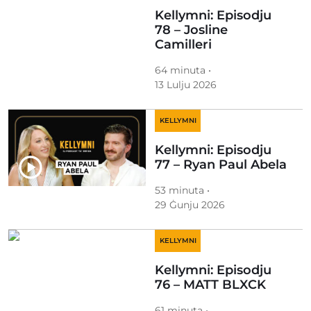
Kellymni: Episodju
78 – Josline
Camilleri
64 minuta •
13 Lulju 2026
KELLYMNI
Kellymni: Episodju
77 – Ryan Paul Abela
53 minuta •
29 Ġunju 2026
KELLYMNI
Kellymni: Episodju
76 – MATT BLXCK
61 minuta •