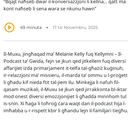
“Bqajt naħseb dwar il-konversazzjoni li kellna... qatt ma
kont naħseb li sena wara se nkunu hawn”
•
49 minuta
17 ta' Novembru, 2025
Il-Muxu, jingħaqad ma’ Melanie Kelly fuq Kellymni – Il-
Podcast ta’ Gwida, fejn se jkun qed jitkellem fuq diversi
affarijiet iżda primarjament it-telfa tal-għażiż kuġinuh,
ir-relazzjoni ma’ missieru, il-marda ta’ ommu u l-proġett
li għadu kif nieda ftit tal-jiem ilu. Minkejja li nafuh fil-
qasam mużikali, il-Muxu se jkun qed jirrakkonta bl-iktar
mod onest diversi emozzjonijiet li għadda minnhom tul
is-snin. Xi ħaġa li toħroġ ċara waqt dan il-podcast hija l-
imħabba u r-rispett kbir li għandu lejn il-familjari tiegħu.