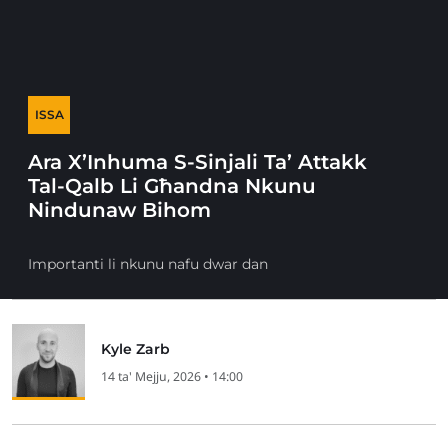
ISSA
Ara X’Inhuma S-Sinjali Ta’ Attakk
Tal-Qalb Li Għandna Nkunu
Nindunaw Bihom
Importanti li nkunu nafu dwar dan
Kyle Zarb
14 ta' Mejju, 2026 • 14:00