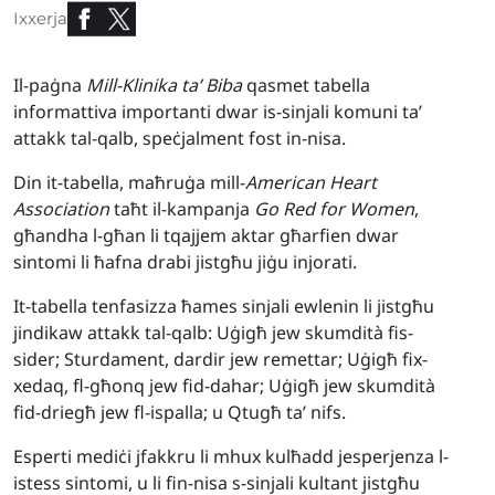
Ixxerja
Il-paġna
Mill-Klinika ta’ Biba
qasmet tabella
informattiva importanti dwar is-sinjali komuni ta’
attakk tal-qalb, speċjalment fost in-nisa.
Din it-tabella, maħruġa mill-
American Heart
Association
taħt il-kampanja
Go Red for Women
,
għandha l-għan li tqajjem aktar għarfien dwar
sintomi li ħafna drabi jistgħu jiġu injorati.
It-tabella tenfasizza ħames sinjali ewlenin li jistgħu
jindikaw attakk tal-qalb: Uġigħ jew skumdità fis-
sider; Sturdament, dardir jew remettar; Uġigħ fix-
xedaq, fl-għonq jew fid-dahar; Uġigħ jew skumdità
fid-driegħ jew fl-ispalla; u Qtugħ ta’ nifs.
Esperti mediċi jfakkru li mhux kulħadd jesperjenza l-
istess sintomi, u li fin-nisa s-sinjali kultant jistgħu