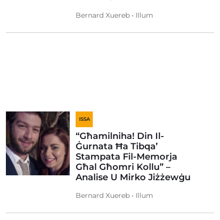
Bernard Xuereb • Illum
ISSA
“Għamilniha! Din Il-
Ġurnata Ħa Tibqa’
Stampata Fil-Memorja
Għal Għomri Kollu” –
Analise U Mirko Jiżżewġu
Bernard Xuereb • Illum