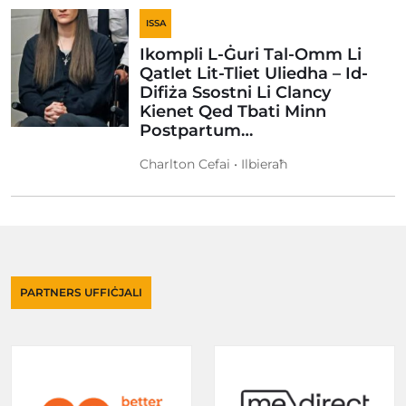
ISSA
Ikompli L-Ġuri Tal-Omm Li
Qatlet Lit-Tliet Uliedha – Id-
Difiża Ssostni Li Clancy
Kienet Qed Tbati Minn
Postpartum…
Charlton Cefai • Ilbieraħ
PARTNERS UFFIĊJALI