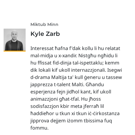
Miktub Minn
Kyle Zarb
Interessat ħafna f'dak kollu li hu relatat
mal-midja u x-xandir. Nistgħu ngħidu li
hu ffissat fid-dinja tal-ispettaklu; kemm
dik lokali kif ukoll internazzjonali. Isegwi
d-drama Maltija ta' kull ġeneru u tassew
japprezza t-talent Malti. Għandu
esperjenza fejn jidħol kant, kif ukoll
animazzjoni għat-tfal. Hu jħoss
sodisfazzjon kbir meta jferraħ lil
ħaddieħor u tkun xi tkun iċ-ċirkostanza
jipprova dejjem iżomm tbissima fuq
fommu.