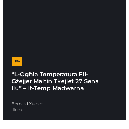
ISSA
“L-Ogħla Temperatura Fil-
Gżejjer Maltin Tkejlet 27 Sena
Ilu” – It-Temp Madwarna
Bernard Xuereb
Illum