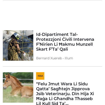
Id-Dipartiment Tal-
Protezzjoni Ċivili Intervena
F’Nirien Li Ħakmu Munzell
Skart F’Ta’ Qali
Bernard Xuereb • Illum
ISSA
“Felu Jmut Wara Li Sidu
Qatta’ Sagħtejn Jipprova
Jsib Veterinarju. Din Hija Xi
Ħaġa Li Għandha Tħasseb
Lil Kull Sid Ta’…