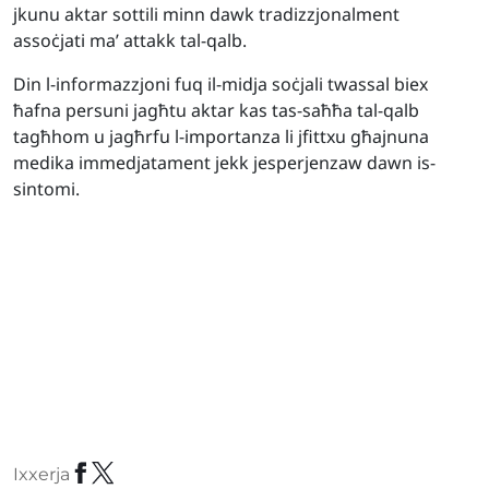
jkunu aktar sottili minn dawk tradizzjonalment
assoċjati ma’ attakk tal-qalb.
Din l-informazzjoni fuq il-midja soċjali twassal biex
ħafna persuni jagħtu aktar kas tas-saħħa tal-qalb
tagħhom u jagħrfu l-importanza li jfittxu għajnuna
medika immedjatament jekk jesperjenzaw dawn is-
sintomi.
Ixxerja