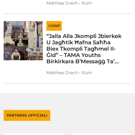
Matthea Grech • Illum
GOSSIP
“Jalla Alla Jkompli Jbierkek
U Jagħtik Ħafna Saħħa
Biex Tkompli Tagħmel Il-
Ġid” – TAMA Youths
Birkirkara B’Messaġġ Ta’…
Matthea Grech • Illum
PARTNERS UFFIĊJALI