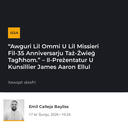
ISSA
“Awguri Lil Ommi U Lil Missieri
Fil-35 Anniversarju Taż-Żwieġ
Tagħhom.” – Il-Preżentatur U
Kunsillier James Aaron Ellul
Xewqat sbieħ!
Emil Calleja Bayliss
17 ta' Ġunju, 2026 • 10:24