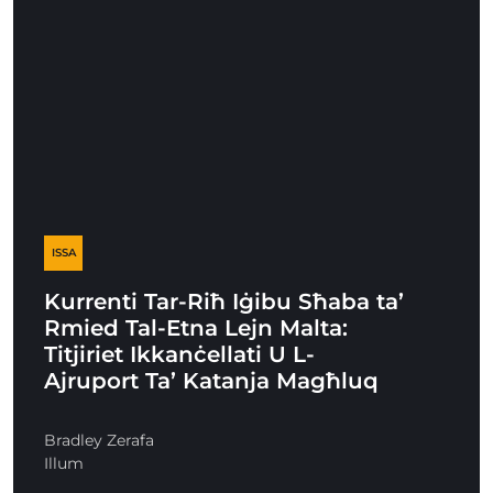
ISSA
Kurrenti Tar-Riħ Iġibu Sħaba ta’
Rmied Tal-Etna Lejn Malta:
Titjiriet Ikkanċellati U L-
Ajruport Ta’ Katanja Magħluq
Bradley Zerafa
Illum