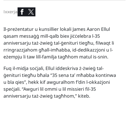
Ixxerja
Il-preżentatur u kunsillier lokali James Aaron Ellul
qasam messaġġ mill-qalb biex jiċċelebra l-35
anniversarju taż-żwieġ tal-ġenituri tiegħu, filwaqt li
rringrazzjahom għall-imħabba, id-dedikazzjoni u l-
eżempju li taw lill-familja tagħhom matul is-snin.
Fuq il-midja soċjali, Ellul iddeskriva ż-żwieġ tal-
ġenituri tiegħu bħala “35 sena ta’ mħabba kontinwa
u bla qies”, hekk kif awguralhom f’din l-okkażjoni
speċjali. “Awguri lil ommi u lil missieri fil-35
anniversarju taż-żwieġ tagħhom,” kiteb.