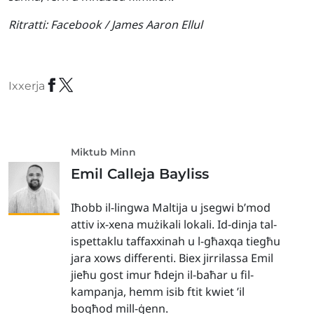
Ritratti:
Facebook / James Aaron Ellul
Ixxerja
Miktub Minn
Emil Calleja Bayliss
Iħobb il-lingwa Maltija u jsegwi b’mod
attiv ix-xena mużikali lokali. Id-dinja tal-
ispettaklu taffaxxinah u l-għaxqa tiegħu
jara xows differenti. Biex jirrilassa Emil
jieħu gost imur ħdejn il-baħar u fil-
kampanja, hemm isib ftit kwiet ’il
bogħod mill-ġenn.