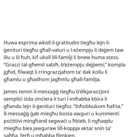
Huwa esprima wkoll il-gratitudni tiegħu lejn il-
ġenituri tiegħu għall-valuri u l-eżempju li dejjem taw
lilu u lil ħuh, kif ukoll lill-familji li bnew huma stess.
“Grazzi tal-għemil sabiħ, b’eżempju dejjiemi,” kompla
jgħid, filwaqt li rringrazzjahom ta’ dak kollu li
għamlu u għadhom jagħmlu għall-familja.
James temm il-messaġġ tiegħu b’dikjarazzjoni
sempliċi iżda sinċiera li turi l-imħabba kbira li
għandu lejn il-ġenituri tiegħu: “Inħobbukom ħafna.”
Il-messaġġ ġab miegħu bosta awguri u kummenti
pożittivi mingħand segwaċi u ħbieb, li ngħaqdu
miegħu biex jawguraw lill-koppja aktar snin ta’
saħħa, ferħ u mħabba flimkien.