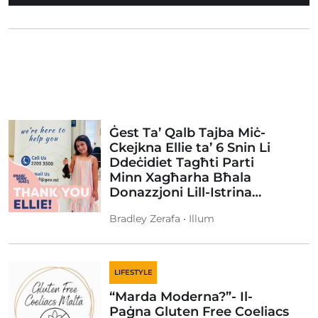
Ġest Ta’ Qalb Tajba Miċ-
Ckejkna Ellie ta’ 6 Snin Li
Ddeċidiet Tagħti Parti
Minn Xagħarha Bħala
Donazzjoni Lill-Istrina…
Bradley Zerafa • Illum
LIFESTYLE
“Marda Moderna?”- Il-
Paġna Gluten Free Coeliacs