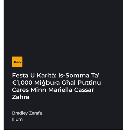
ISSA
Festa U Karità: Is-Somma Ta’
€1,000 Miġbura Għal Puttinu
Cares Minn Mariella Cassar
Zahra
Bradley Zerafa
Illum