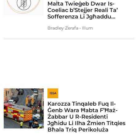
Malta Twieġeb Dwar Is-
Coeliac b’Stejjer Reali Ta’
Sofferenza Li Jgħaddu…
Bradley Zerafa • Illum
ISSA
Karozza Tinqaleb Fuq Il-
Ġenb Wara Ħabta F’Ħaż-
Żabbar U R-Residenti
Jgħidu Li Ilha Żmien Titqies
Bħala Triq Perikoluża