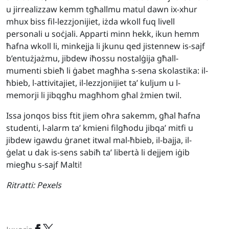
u jirrealizzaw kemm tgħallmu matul dawn ix-xhur
mhux biss fil-lezzjonijiet, iżda wkoll fuq livell
personali u soċjali. Apparti minn hekk, ikun hemm
ħafna wkoll li, minkejja li jkunu qed jistennew is-sajf
b’entużjażmu, jibdew iħossu nostalġija għall-
mumenti sbieħ li ġabet magħha s-sena skolastika: il-
ħbieb, l-attivitajiet, il-lezzjonijiet ta’ kuljum u l-
memorji li jibqgħu magħhom għal żmien twil.
Issa jonqos biss ftit jiem oħra sakemm, għal ħafna
studenti, l-alarm ta’ kmieni filgħodu jibqa’ mitfi u
jibdew igawdu ġranet itwal mal-ħbieb, il-bajja, il-
ġelat u dak is-sens sabiħ ta’ libertà li dejjem iġib
miegħu s-sajf Malti!
Ritratti:
Pexels