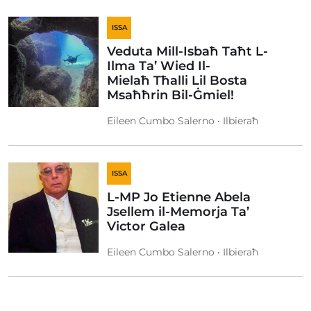
ISSA
Veduta Mill-Isbaħ Taħt L-
Ilma Ta’ Wied Il-
Mielaħ Tħalli Lil Bosta
Msaħħrin Bil-Ġmiel!
Eileen Cumbo Salerno • Ilbieraħ
ISSA
L-MP Jo Etienne Abela
Jsellem il-Memorja Ta’
Victor Galea
Eileen Cumbo Salerno • Ilbieraħ