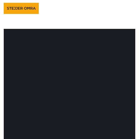
STEJJER OĦRA