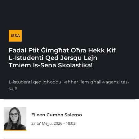
ISSA
Fadal Ftit Ġimgħat Oħra Hekk Kif
L-Istudenti Qed Jersqu Lejn
Tmiem Is-Sena Skolastika!
L-istudenti qed jgħoddu l-aħħar jiem għall-vaganzi tas-
sajf!
Eileen Cumbo Salerno
27 ta' Mejju, 2026 • 18:02