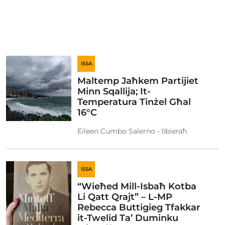
ISSA
Maltemp Jaħkem Partijiet
Minn Sqallija; It-
Temperatura Tinżel Għal
16°C
Eileen Cumbo Salerno • Ilbieraħ
ISSA
“Wieħed Mill-Isbaħ Kotba
Li Qatt Qrajt” – L-MP
Rebecca Buttigieg Tfakkar
it-Twelid Ta’ Duminku