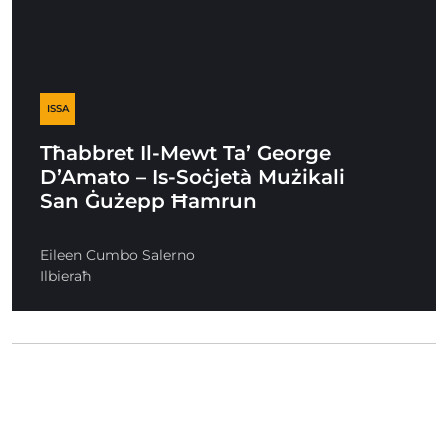
ISSA
Tħabbret Il-Mewt Ta’ George
D’Amato – Is-Soċjetà Mużikali
San Ġużepp Ħamrun
Eileen Cumbo Salerno
Ilbieraħ