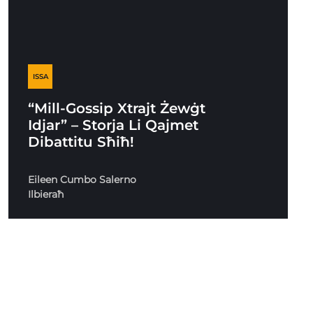
ISSA
“Mill-Gossip Xtrajt Żewġt
Idjar” – Storja Li Qajmet
Dibattitu Sħiħ!
Eileen Cumbo Salerno
Ilbieraħ