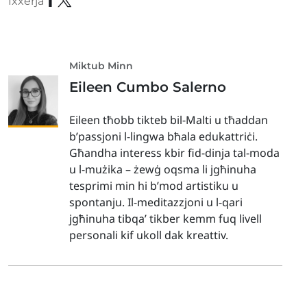
Ixxerja
Miktub Minn
Eileen Cumbo Salerno
Eileen tħobb tikteb bil-Malti u tħaddan
b’passjoni l-lingwa bħala edukattriċi.
Għandha interess kbir fid-dinja tal-moda
u l-mużika – żewġ oqsma li jgħinuha
tesprimi min hi b’mod artistiku u
spontanju. Il-meditazzjoni u l-qari
jgħinuha tibqa’ tikber kemm fuq livell
personali kif ukoll dak kreattiv.