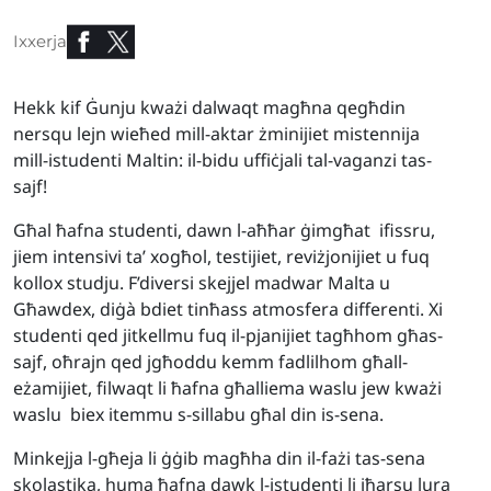
Ixxerja
Hekk kif Ġunju kważi dalwaqt magħna qegħdin
nersqu lejn wieħed mill-aktar żminijiet mistennija
mill-istudenti Maltin: il-bidu uffiċjali tal-vaganzi tas-
sajf!
Għal ħafna studenti, dawn l-aħħar ġimgħat ifissru,
jiem intensivi ta’ xogħol, testijiet, reviżjonijiet u fuq
kollox studju. F’diversi skejjel madwar Malta u
Għawdex, diġà bdiet tinħass atmosfera differenti. Xi
studenti qed jitkellmu fuq il-pjanijiet tagħhom għas-
sajf, oħrajn qed jgħoddu kemm fadlilhom għall-
eżamijiet, filwaqt li ħafna għalliema waslu jew kważi
waslu biex itemmu s-sillabu għal din is-sena.
Minkejja l-għeja li ġġib magħha din il-fażi tas-sena
skolastika, huma ħafna dawk l-istudenti li jħarsu lura