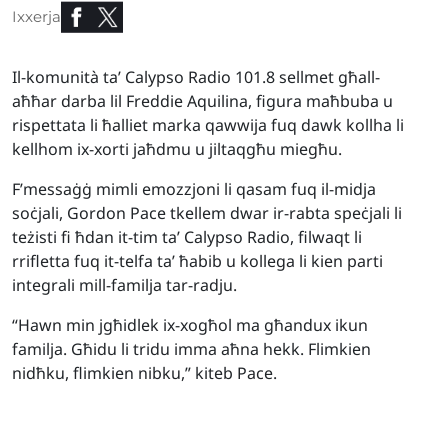
Ixxerja
Il-komunità ta’ Calypso Radio 101.8 sellmet għall-
aħħar darba lil Freddie Aquilina, figura maħbuba u
rispettata li ħalliet marka qawwija fuq dawk kollha li
kellhom ix-xorti jaħdmu u jiltaqgħu miegħu.
F’messaġġ mimli emozzjoni li qasam fuq il-midja
soċjali, Gordon Pace tkellem dwar ir-rabta speċjali li
teżisti fi ħdan it-tim ta’ Calypso Radio, filwaqt li
rrifletta fuq it-telfa ta’ ħabib u kollega li kien parti
integrali mill-familja tar-radju.
“Hawn min jgħidlek ix-xogħol ma għandux ikun
familja. Għidu li tridu imma aħna hekk. Flimkien
nidħku, flimkien nibku,” kiteb Pace.