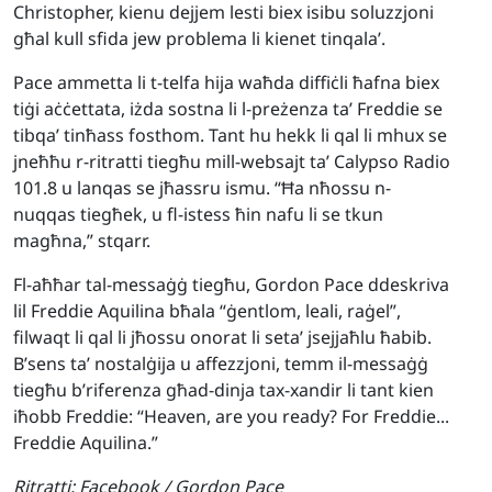
Christopher, kienu dejjem lesti biex isibu soluzzjoni
għal kull sfida jew problema li kienet tinqala’.
Pace ammetta li t-telfa hija waħda diffiċli ħafna biex
tiġi aċċettata, iżda sostna li l-preżenza ta’ Freddie se
tibqa’ tinħass fosthom. Tant hu hekk li qal li mhux se
jneħħu r-ritratti tiegħu mill-websajt ta’ Calypso Radio
101.8 u lanqas se jħassru ismu. “Ħa nħossu n-
nuqqas tiegħek, u fl-istess ħin nafu li se tkun
magħna,” stqarr.
Fl-aħħar tal-messaġġ tiegħu, Gordon Pace ddeskriva
lil Freddie Aquilina bħala “ġentlom, leali, raġel”,
filwaqt li qal li jħossu onorat li seta’ jsejjaħlu ħabib.
B’sens ta’ nostalġija u affezzjoni, temm il-messaġġ
tiegħu b’riferenza għad-dinja tax-xandir li tant kien
iħobb Freddie: “Heaven, are you ready? For Freddie...
Freddie Aquilina.”
Ritratti:
Facebook / Gordon Pace