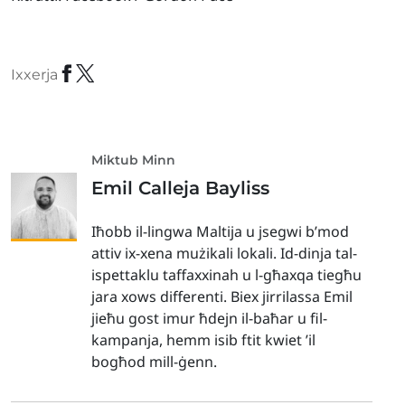
Ixxerja
Miktub Minn
Emil Calleja Bayliss
Iħobb il-lingwa Maltija u jsegwi b’mod
attiv ix-xena mużikali lokali. Id-dinja tal-
ispettaklu taffaxxinah u l-għaxqa tiegħu
jara xows differenti. Biex jirrilassa Emil
jieħu gost imur ħdejn il-baħar u fil-
kampanja, hemm isib ftit kwiet ’il
bogħod mill-ġenn.