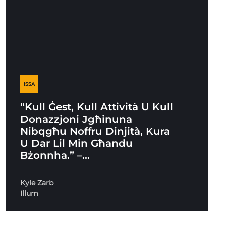
ISSA
“Kull Ġest, Kull Attività U Kull
Donazzjoni Jgħinuna
Nibqgħu Noffru Dinjità, Kura
U Dar Lil Min Għandu
Bżonnha.” –…
Kyle Zarb
Illum