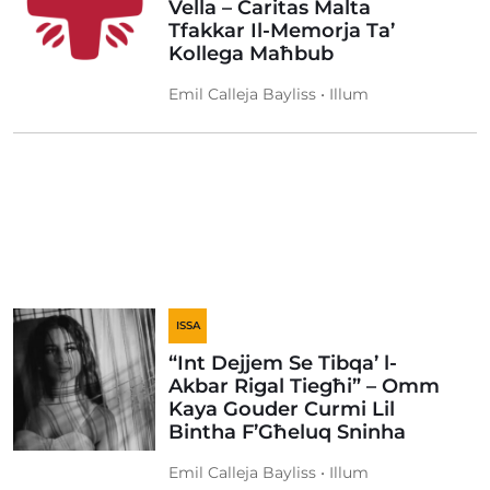
Vella – Caritas Malta
Tfakkar Il-Memorja Ta’
Kollega Maħbub
Emil Calleja Bayliss • Illum
ISSA
“Int Dejjem Se Tibqa’ l-
Akbar Rigal Tiegħi” – Omm
Kaya Gouder Curmi Lil
Bintha F’Għeluq Sninha
Emil Calleja Bayliss • Illum