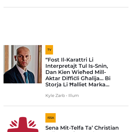
TV
“Fost Il-Karattri Li
Interpretajt Tul Is-Snin,
Dan Kien Wieħed Mill-
Aktar Diffiċli Għalija… Bi
Storja Li Ħalliet Marka…
Kyle Zarb • Illum
ISSA
Sena Mit-Telfa Ta’ Christian