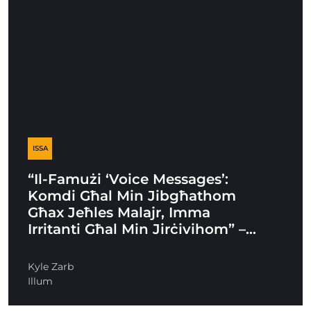
ISSA
“Il-Famużi ‘Voice Messages’:
Komdi Għal Min Jibgħathom
Għax Jeħles Malajr, Imma
Irritanti Għal Min Jirċivihom” –…
Kyle Zarb
Illum