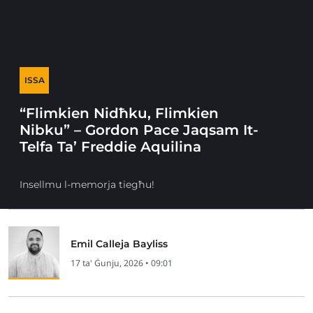
ISSA
“Flimkien Nidħku, Flimkien
Nibku” – Gordon Pace Jaqsam It-
Telfa Ta’ Freddie Aquilina
Insellmu l-memorja tiegħu!
Emil Calleja Bayliss
17 ta' Ġunju, 2026 • 09:01