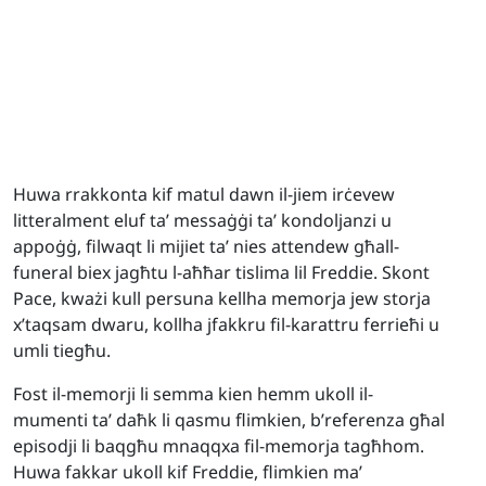
Huwa rrakkonta kif matul dawn il-jiem irċevew
litteralment eluf ta’ messaġġi ta’ kondoljanzi u
appoġġ, filwaqt li mijiet ta’ nies attendew għall-
funeral biex jagħtu l-aħħar tislima lil Freddie. Skont
Pace, kważi kull persuna kellha memorja jew storja
x’taqsam dwaru, kollha jfakkru fil-karattru ferrieħi u
umli tiegħu.
Fost il-memorji li semma kien hemm ukoll il-
mumenti ta’ daħk li qasmu flimkien, b’referenza għal
episodji li baqgħu mnaqqxa fil-memorja tagħhom.
Huwa fakkar ukoll kif Freddie, flimkien ma’