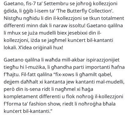
Gaetano, fis-7 ta’ Settembru se joħroġ kollezzjoni
ġdida, li ġġib l-isem ta’ ‘The Butterfly Collection’.
Nistgħu ngħidu li din il-kollezzjoni se tkun totalment
differenti minn dak li naraw issoltu! Gaetano qalilna
li mhux se juża mudelli biex jesebixxi din il-
kollezzjoni, iżda se jagħmel kunċert bil-kantanti
lokali. X’idea oriġinali hux!
Gaetano qalilna li waħda mill-akbar ispirazzjonijiet
tiegħu hi l-mużika, li għandha parti importanti ħafna
f’ħajtu. Fil-fatt qalilna “fix-xows li għamilt qabel,
dejjem daħħalt xi kantanta jew kantanti mal-mudelli,
però din is-sena ridt li nagħmel xi ħaġa
kompletament differenti u flok noħroġ il-kollezzjoni
f’forma ta’ fashion show, riedt li noħroġha bħala
kunċert bil-kantanti.”