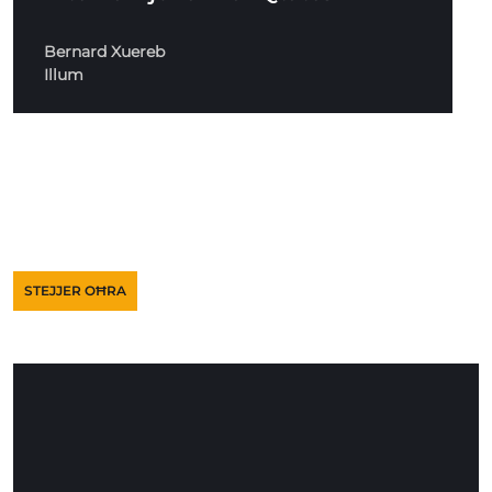
Bernard Xuereb
Illum
STEJJER OĦRA