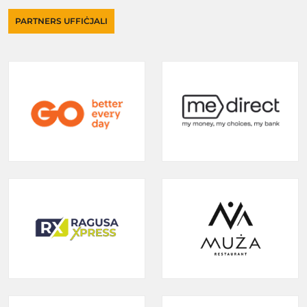
PARTNERS UFFIĊJALI