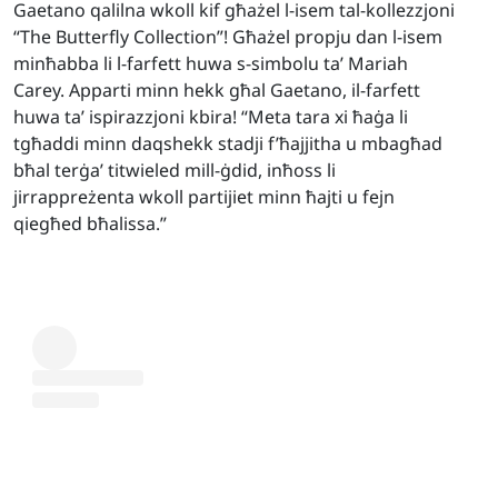
Gaetano qalilna wkoll kif għażel l-isem tal-kollezzjoni
“The Butterfly Collection”! Għażel propju dan l-isem
minħabba li l-farfett huwa s-simbolu ta’ Mariah
Carey. Apparti minn hekk għal Gaetano, il-farfett
huwa ta’ ispirazzjoni kbira! “Meta tara xi ħaġa li
tgħaddi minn daqshekk stadji f’ħajjitha u mbagħad
bħal terġa’ titwieled mill-ġdid, inħoss li
jirrappreżenta wkoll partijiet minn ħajti u fejn
qiegħed bħalissa.”