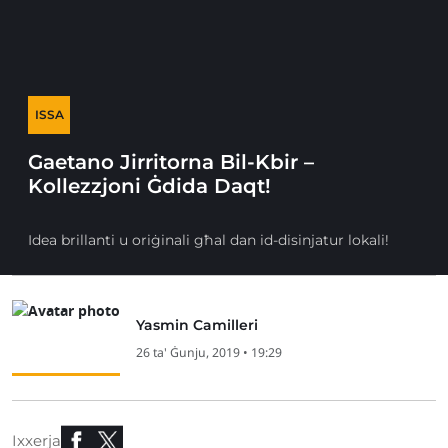
ISSA
Gaetano Jirritorna Bil-Kbir –
Kollezzjoni Ġdida Daqt!
Idea brillanti u oriġinali għal dan id-disinjatur lokali!
Yasmin Camilleri
26 ta' Ġunju, 2019 • 19:29
Ixxerja