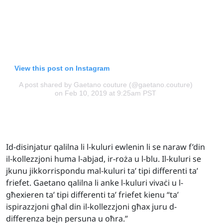
View this post on Instagram
A post shared by Gaetano couture (@gaetano.couture)
on Feb 10, 2019 at 9:25am PST
Id-disinjatur qalilna li l-kuluri ewlenin li se naraw f’din
il-kollezzjoni huma l-abjad, ir-roża u l-blu. Il-kuluri se
jkunu jikkorrispondu mal-kuluri ta’ tipi differenti ta’
friefet. Gaetano qalilna li anke l-kuluri vivaċi u l-
għexieren ta’ tipi differenti ta’ friefet kienu “ta’
ispirazzjoni għal din il-kollezzjoni għax juru d-
differenza bejn persuna u oħra.”