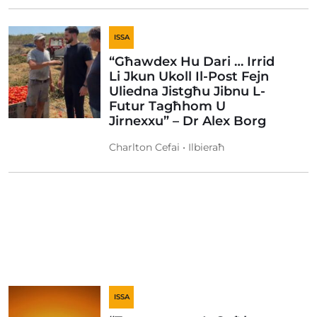
ISSA
“Għawdex Hu Dari … Irrid
Li Jkun Ukoll Il-Post Fejn
Uliedna Jistgħu Jibnu L-
Futur Tagħhom U
Jirnexxu” – Dr Alex Borg
Charlton Cefai • Ilbieraħ
ISSA