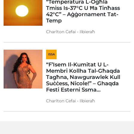
“Temperatura L-Ogħla
Tmiss Is-37°C U Ħa Tinħass
42°C” – Aġġornament Tat-
Temp
Charlton Cefai • Ilbieraħ
ISSA
“F’Isem Il-Kumitat U L-
Membri Kollha Tal-Għaqda
Tagħna, Nawgurawlek Kull
Suċċess, Nicole!” – Ghaqda
Festi Esterni Ssma…
Charlton Cefai • Ilbieraħ