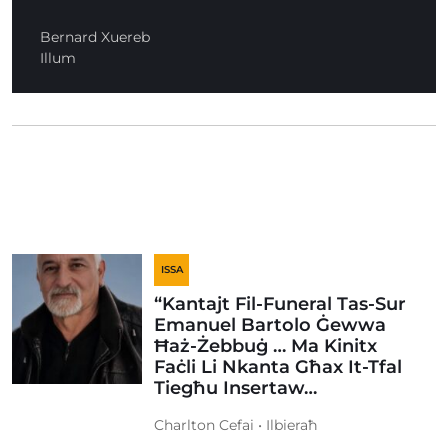
Bernard Xuereb
Illum
ISSA
“Kantajt Fil-Funeral Tas-Sur
Emanuel Bartolo Ġewwa
Ħaż-Żebbuġ … Ma Kinitx
Faċli Li Nkanta Għax It-Tfal
Tiegħu Insertaw…
Charlton Cefai • Ilbieraħ