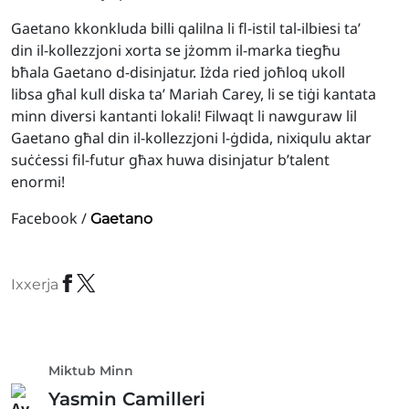
Gaetano kkonkluda billi qalilna li fl-istil tal-ilbiesi ta’
din il-kollezzjoni xorta se jżomm il-marka tiegħu
bħala Gaetano d-disinjatur. Iżda ried joħloq ukoll
libsa għal kull diska ta’ Mariah Carey, li se tiġi kantata
minn diversi kantanti lokali! Filwaqt li nawguraw lil
Gaetano għal din il-kollezzjoni l-ġdida, nixiqulu aktar
suċċessi fil-futur għax huwa disinjatur b’talent
enormi!
Facebook /
Gaetano
Ixxerja
Miktub Minn
Yasmin Camilleri