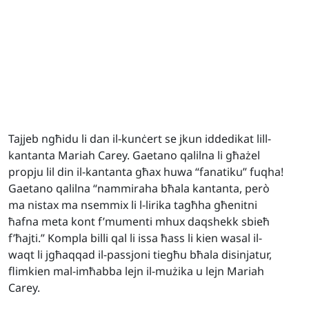
Tajjeb ngħidu li dan il-kunċert se jkun iddedikat lill-
kantanta Mariah Carey. Gaetano qalilna li għażel
propju lil din il-kantanta għax huwa “fanatiku” fuqha!
Gaetano qalilna “nammiraha bħala kantanta, però
ma nistax ma nsemmix li l-lirika tagħha għenitni
ħafna meta kont f’mumenti mhux daqshekk sbieħ
f’ħajti.” Kompla billi qal li issa ħass li kien wasal il-
waqt li jgħaqqad il-passjoni tiegħu bħala disinjatur,
flimkien mal-imħabba lejn il-mużika u lejn Mariah
Carey.