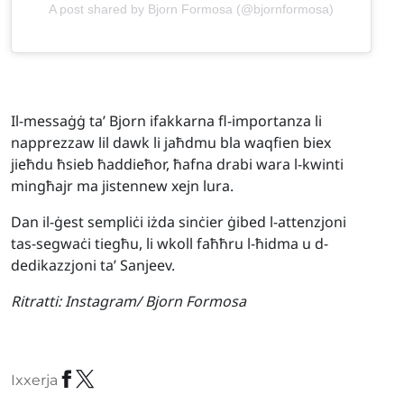
A post shared by Bjorn Formosa (@bjornformosa)
Il-messaġġ ta’ Bjorn ifakkarna fl-importanza li
napprezzaw lil dawk li jaħdmu bla waqfien biex
jieħdu ħsieb ħaddieħor, ħafna drabi wara l-kwinti
mingħajr ma jistennew xejn lura.
Dan il-ġest sempliċi iżda sinċier ġibed l-attenzjoni
tas-segwaċi tiegħu, li wkoll faħħru l-ħidma u d-
dedikazzjoni ta’ Sanjeev.
Ritratti:
Instagram/ Bjorn Formosa
Ixxerja