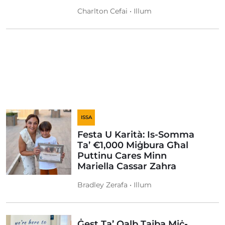
Charlton Cefai • Illum
ISSA
Festa U Karità: Is-Somma
Ta’ €1,000 Miġbura Għal
Puttinu Cares Minn
Mariella Cassar Zahra
Bradley Zerafa • Illum
Ġest Ta’ Qalb Tajba Miċ-