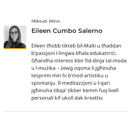
Miktub Minn
Eileen Cumbo Salerno
Eileen tħobb tikteb bil-Malti u tħaddan
b’passjoni l-lingwa bħala edukattriċi.
Għandha interess kbir fid-dinja tal-moda
u l-mużika – żewġ oqsma li jgħinuha
tesprimi min hi b’mod artistiku u
spontanju. Il-meditazzjoni u l-qari
jgħinuha tibqa’ tikber kemm fuq livell
personali kif ukoll dak kreattiv.