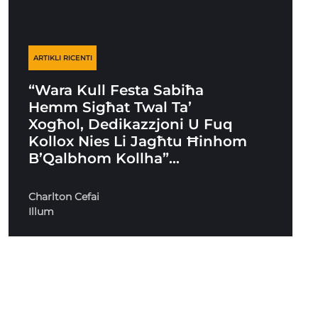
ARTIKLI RICENTI
“Wara Kull Festa Sabiħa
Hemm Sigħat Twal Ta’
Xogħol, Dedikazzjoni U Fuq
Kollox Nies Li Jagħtu Ħinhom
B’Qalbhom Kollha”…
Charlton Cefai
Illum