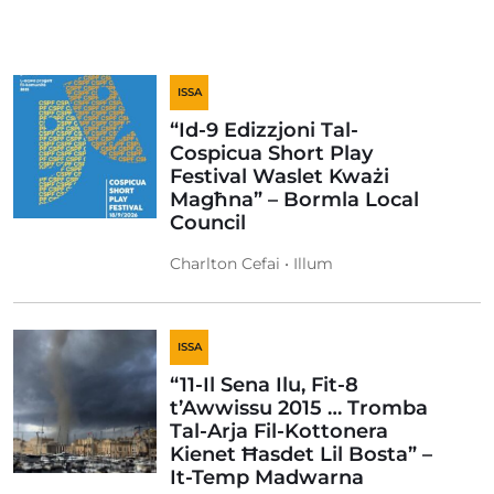
ISSA
“Id-9 Edizzjoni Tal-
Cospicua Short Play
Festival Waslet Kważi
Magħna” – Bormla Local
Council
Charlton Cefai • Illum
ISSA
“11-Il Sena Ilu, Fit-8
t’Awwissu 2015 … Tromba
Tal-Arja Fil-Kottonera
Kienet Ħasdet Lil Bosta” –
It-Temp Madwarna