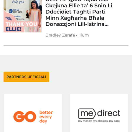
Ckejkna Ellie ta’ 6 Snin Li
Ddeċidiet Tagħti Parti
Minn Xagħarha Bħala
Donazzjoni Lill-Istrina…
Bradley Zerafa • Illum
PARTNERS UFFIĊJALI