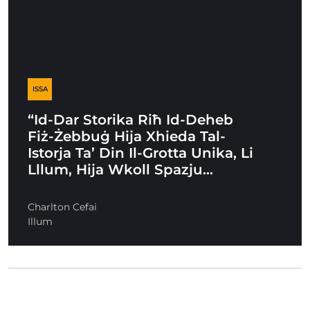
ISSA
“Id-Dar Storika Riħ Id-Deheb
Fiż-Żebbuġ Hija Xhieda Tal-
Istorja Ta’ Din Il-Grotta Unika, Li
Lllum, Hija Wkoll Spazju…
Charlton Cefai
Illum