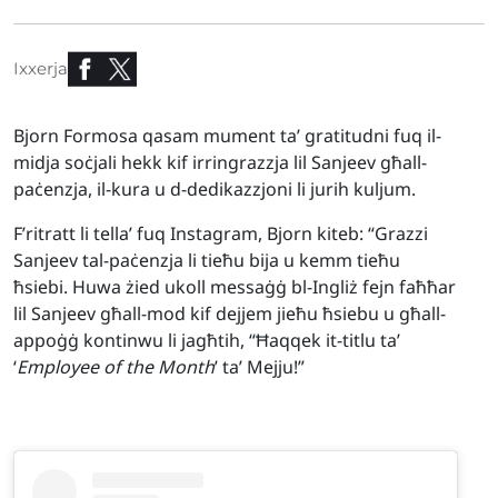
Ixxerja
Bjorn Formosa qasam mument ta’ gratitudni fuq il-
midja soċjali hekk kif irringrazzja lil Sanjeev għall-
paċenzja, il-kura u d-dedikazzjoni li jurih kuljum.
F’ritratt li tella’ fuq Instagram, Bjorn kiteb: “Grazzi
Sanjeev tal-paċenzja li tieħu bija u kemm tieħu
ħsiebi. Huwa żied ukoll messaġġ bl-Ingliż fejn faħħar
lil Sanjeev għall-mod kif dejjem jieħu ħsiebu u għall-
appoġġ kontinwu li jagħtih, “Ħaqqek it-titlu ta’
‘
Employee of the Month
’ ta’ Mejju!”