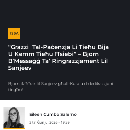
ISSA
“Grazzi Tal-Paċenzja Li Tieħu Bija
U Kemm Tieħu Ħsiebi” – Bjorn
B’Messaġġ Ta’ Ringrazzjament Lil
Sanjeev
Bjorn ifaħħar lil Sanjeev għall-Kura u d-dedikazzjoni
tiegħu!
Eileen Cumbo Salerno
3 ta' Ġunju, 2026 • 19:39