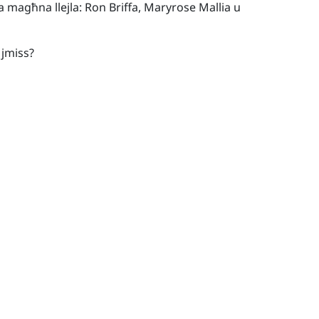
lna magħna llejla: Ron Briffa, Maryrose Mallia u
i jmiss?