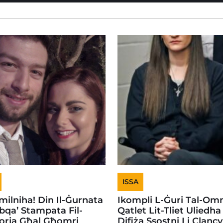
ISSA
ilniha! Din Il-Ġurnata
Ikompli L-Ġuri Tal-Om
bqa’ Stampata Fil-
Qatlet Lit-Tliet Uliedha 
rja Għal Għomri
Difiża Ssostni Li Clancy