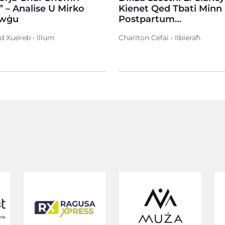
” – Analise U Mirko
Kienet Qed Tbati Minn
ewġu
Postpartum…
d Xuereb • Illum
Charlton Cefai • Ilbieraħ