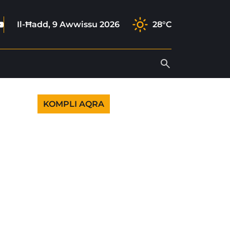
ook
agram
tok
outube
Il-Ħadd, 9 Awwissu 2026
28°C
KOMPLI AQRA