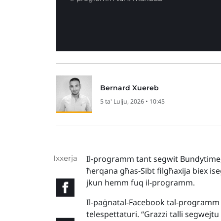
Bernard Xuereb
5 ta' Lulju, 2026 • 10:45
Ixxerja
Il-programm tant segwit Bundytime, ġ
ħerqana għas-Sibt filgħaxija biex i
jkun hemm fuq il-programm.
Il-paġnatal-Facebook tal-programm k
telespettaturi. “Grazzi talli segwejt