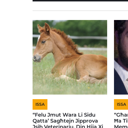
ISSA
ISSA
“Felu Jmut Wara Li Sidu
“Għam
Qatta’ Sagħtejn Jipprova
Ħa Ti
Jsib Veterinarju. Din Hija Xi
Memo