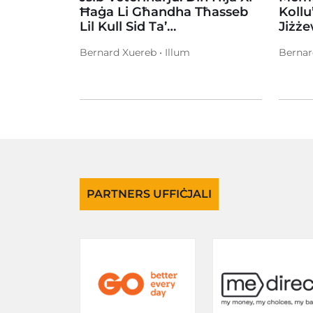
Ħaġa Li Għandha Tħasseb
Kollu
Lil Kull Sid Ta’…
Jiżż
Bernard Xuereb • Illum
Bernar
PARTNERS UFFIĊJALI