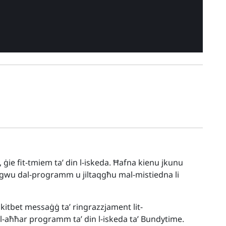
ie fit-tmiem ta’ din l-iskeda. Ħafna kienu jkunu
segwu dal-programm u jiltaqgħu mal-mistiedna li
itbet messaġġ ta’ ringrazzjament lit-
u l-aħħar programm ta’ din l-iskeda ta’ Bundytime.