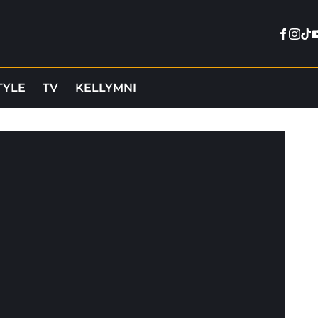
Faceb
Inst
Tik
Y
TYLE
TV
KELLYMNI