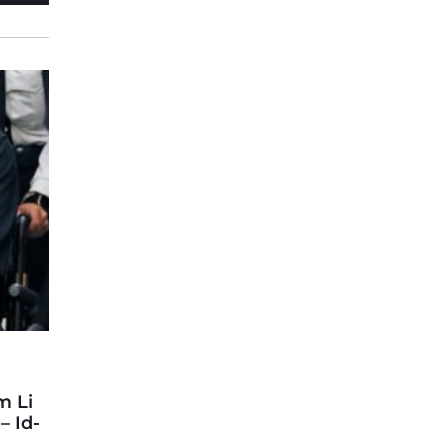
m Li
– Id-