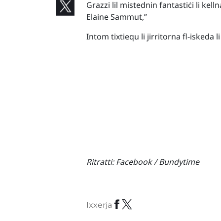
Grazzi lil mistednin fantastiċi li kel
Elaine Sammut,”
Intom tixtiequ li jirritorna fl-iskeda l
Ritratti:
Facebook / Bundytime
Ixxerja