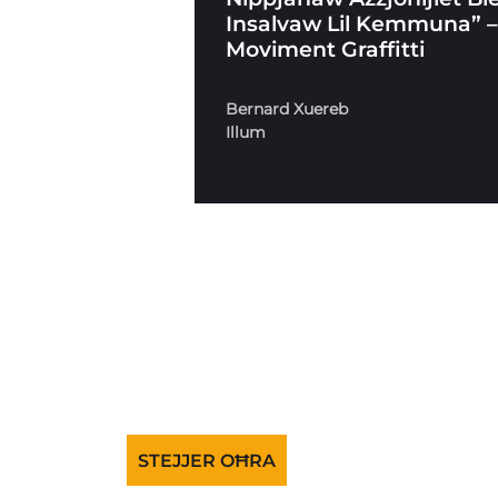
Insalvaw Lil Kemmuna” 
Moviment Graffitti
Bernard Xuereb
Illum
STEJJER OĦRA