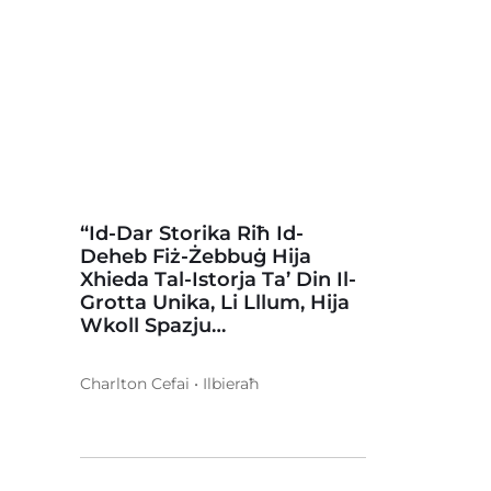
“Id-Dar Storika Riħ Id-
Deheb Fiż-Żebbuġ Hija
Xhieda Tal-Istorja Ta’ Din Il-
Grotta Unika, Li Lllum, Hija
Wkoll Spazju…
Charlton Cefai • Ilbieraħ