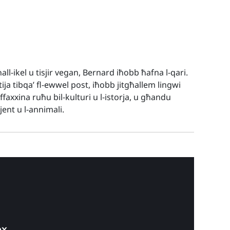
all-ikel u tisjir vegan, Bernard iħobb ħafna l-qari.
ja tibqa’ fl-ewwel post, iħobb jitgħallem lingwi
faxxina ruħu bil-kulturi u l-istorja, u għandu
ent u l-annimali.
ex