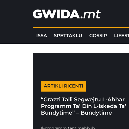
ISSA
SPETTAKLU
GOSSIP
LIFES
ARTIKLI RICENTI
“Grazzi Talli Segwejtu L-Aħħar
Programm Ta’ Din L-Iskeda Ta’
Bundytime” – Bundytime
Il-programm tant maħbub