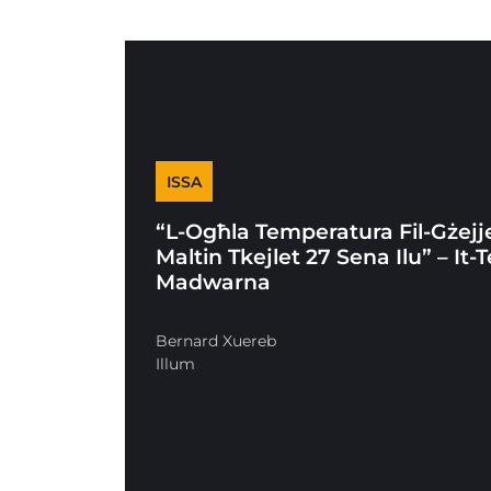
ISSA
“L-Ogħla Temperatura Fil-Gżejj
Maltin Tkejlet 27 Sena Ilu” – It
Madwarna
Bernard Xuereb
Illum