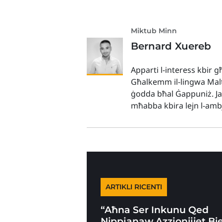
Miktub Minn
Bernard Xuereb
Apparti l-interess kbir għ
Għalkemm il-lingwa Malti
ġodda bħal Ġappuniż. Jaf
mħabba kbira lejn l-ambj
ARTIKLI RICENTI
“Aħna Ser Inkunu Qed
Nippjanaw Azzjonijiet Bi