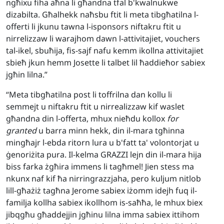
ngħixu fiha aħna li għandna tfal b'kwalnukwe
dizabilta. Għalhekk naħsbu ftit li meta tibgħatilna l-
offerti li jkunu tawna l-isponsors niftakru ftit u
nirrelizzaw li warajhom dawn l-attivitajiet, vouchers
tal-ikel, sbuħija, fis-sajf nafu kemm ikollna attivitajiet
sbieħ jkun hemm Josette li talbet lil ħaddieħor sabiex
jgħin lilna.”
“Meta tibgħatilna post li toffrilna dan kollu li
semmejt u niftakru ftit u nirrealizzaw kif waslet
għandna din l-offerta, mhux nieħdu kollox
for
granted
u barra minn hekk, din il-mara tgħinna
mingħajr l-ebda ritorn lura u b'fatt ta' volontorjat u
ġenoriżita pura. Il-kelma GRAZZI lejn din il-mara hija
biss farka żgħira immens li tagħmel! Jien stess ma
nkunx naf kif ħa nirringrazzjaha, pero kuljum nitlob
lill-għażiż tagħna Jerome sabiex iżomm idejh fuq il-
familja kollha sabiex ikollhom is-saħħa, le mhux biex
jibqgħu għaddejjin jgħinu lilna imma sabiex ittihom