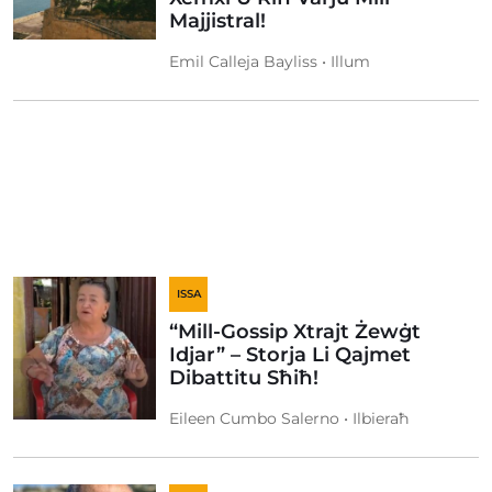
Majjistral!
Emil Calleja Bayliss • Illum
ISSA
“Mill-Gossip Xtrajt Żewġt
Idjar” – Storja Li Qajmet
Dibattitu Sħiħ!
Eileen Cumbo Salerno • Ilbieraħ