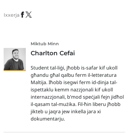
Ixxerja
Miktub Minn
Charlton Cefai
Student tal-liġi, jħobb is-safar kif ukoll
għandu għal qalbu ferm il-letteratura
Maltija. Iħobb isegwi ferm id-dinja tal-
ispettaklu kemm nazzjonali kif ukoll
internazzjonali, b’mod speċjali fejn jidħol
il-qasam tal-mużika. Fil-ħin liberu jħobb
jikteb u jaqra jew inkella jara xi
dokumentarju.