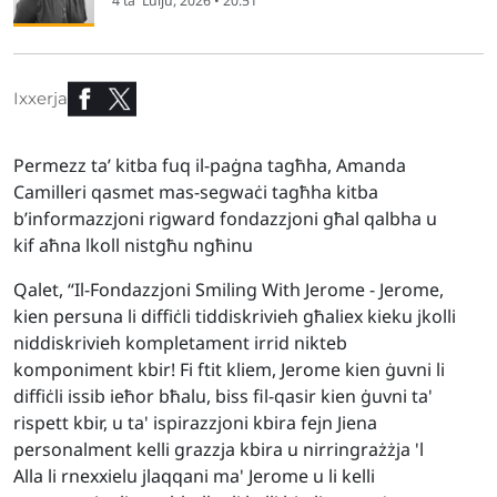
4 ta' Lulju, 2026 • 20:51
Ixxerja
Permezz ta’ kitba fuq il-paġna tagħha, Amanda
Camilleri qasmet mas-segwaċi tagħha kitba
b’informazzjoni rigward fondazzjoni għal qalbha u
kif aħna lkoll nistgħu ngħinu
Qalet, “Il-Fondazzjoni Smiling With Jerome - Jerome,
kien persuna li diffiċli tiddiskrivieh għaliex kieku jkolli
niddiskrivieh kompletament irrid nikteb
komponiment kbir! Fi ftit kliem, Jerome kien ġuvni li
diffiċli issib ieħor bħalu, biss fil-qasir kien ġuvni ta'
rispett kbir, u ta' ispirazzjoni kbira fejn Jiena
personalment kelli grazzja kbira u nirringrażżja 'l
Alla li rnexxielu jlaqqani ma' Jerome u li kelli