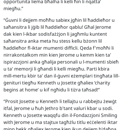
opportunita liema bħalha li kelli ħin li nqatta’
miegħu.”
“Ġuvni li dejjem moħħu sabiex jgħin lil ħaddieħor u
saħansitra li jġib lil ħaddieħor qablu! Għal Jerome
dak kien l-ikbar sodisfażżjon li jagħmlu kuntent
saħansitra anka meta hu stess kellu bżonn lil
ħaddieħor fl-iktar mumenti difficli. Qeda f'moħħi li
nirrakontalkom min kien Jerome u kemm kien ta'
ispirazzjoni anka għalija personali u l-mumenti sbieħ
u ta' memorji li għandi li kelli miegħu. Parti kbira
mill-mertu kbir ta' dan il-ġuvni eżemplari tingħata lill-
ġenituri tiegħu Kenneth u Josette għaliex ‘charity
begins at home’ u kif ngħidu li tiżra taħsad!”
“Prosit Josette u Kenneth li tellajtu u rabbejtu żewġt
itfal, Jerome u ħuh Jethro b'tant valuri kbar u sodi.
Kenneth u Josette waqqfu din il-Fondazzjoni Smiling
with Jerome u ma stajtux tagħżlu titlu eċċelenti iktar
minn hekk għaliex Jerome kien ikun dejjem b'daħqa