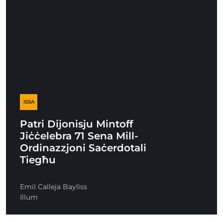
ISSA
Patri Dijonisju Mintoff
Jiċċelebra 71 Sena Mill-
Ordinazzjoni Saċerdotali
Tiegħu
Emil Calleja Bayliss
Illum