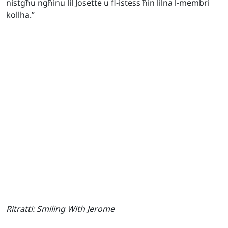
nistgħu ngħinu lil Josette u fl-istess ħin lilna l-membri
kollha.”
Ritratti:
Smiling With Jerome