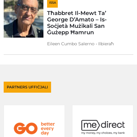
ISSA
Tħabbret Il-Mewt Ta’
George D’Amato – Is-
Soċjetà Mużikali San
Ġużepp Ħamrun
Eileen Cumbo Salerno • Ilbieraħ
PARTNERS UFFIĊJALI