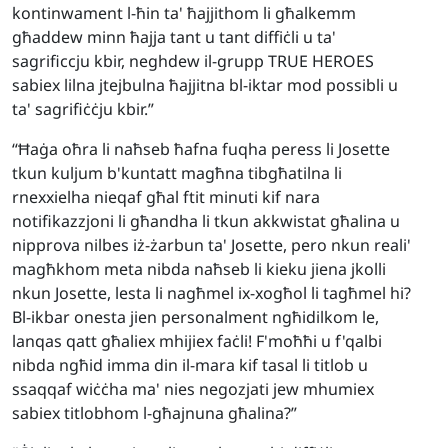
kontinwament l-ħin ta' ħajjithom li għalkemm
għaddew minn ħajja tant u tant diffiċli u ta'
sagrificcju kbir, neghdew il-grupp TRUE HEROES
sabiex lilna jtejbulna ħajjitna bl-iktar mod possibli u
ta' sagrifiċċju kbir.”
“Ħaġa oħra li naħseb ħafna fuqha peress li Josette
tkun kuljum b'kuntatt magħna tibgħatilna li
rnexxielha nieqaf għal ftit minuti kif nara
notifikazzjoni li għandha li tkun akkwistat għalina u
nipprova nilbes iż-żarbun ta' Josette, pero nkun reali'
magħkhom meta nibda naħseb li kieku jiena jkolli
nkun Josette, lesta li nagħmel ix-xogħol li tagħmel hi?
Bl-ikbar onesta jien personalment ngħidilkom le,
lanqas qatt għaliex mhijiex faċli! F'moħħi u f'qalbi
nibda ngħid imma din il-mara kif tasal li titlob u
ssaqqaf wiċċha ma' nies negozjati jew mhumiex
sabiex titlobhom l-għajnuna għalina?”