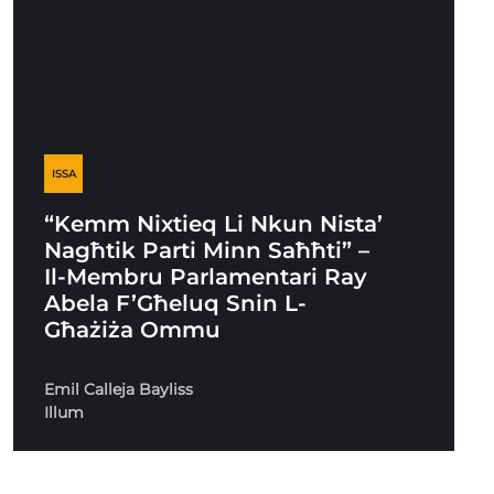
ISSA
“Kemm Nixtieq Li Nkun Nista’
Nagħtik Parti Minn Saħħti” –
Il-Membru Parlamentari Ray
Abela F’Għeluq Snin L-
Għażiża Ommu
Emil Calleja Bayliss
Illum