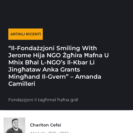
ARTIKLI RICENTI
“Il-Fondażzjoni Smiling With
Jerome Hija NGO Żgħira Ħafna U
Mhix Bħal L-NGO’s Il-Kbar Li
Jingħataw Anka Grants
Mingħand Il-Gvern” – Amanda
Camilleri
Fondazzjoni li tagħmel ħafna ġid!
Charlton Cefai