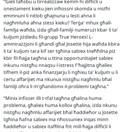
“Ġieli taħsbu u tirrealizzaw kemm hi diffiċli u
onestament kieku jien inħossni skomda u nistħi
emmnuni li nitlob għajnuna u lesti ahna li
nagħmluha aħna stess kieku? Terġa' mhux għall-
familja waħda, iżda għall-familji numerużi kbar li ta'
kuljum jiżdiedu fil-grupp True Heroes! L-
ammirażżjoni li għandi għal Josette hija waħda kbira
li ta' kuljum tara kif ser tgħina sabiex tneħħilna piż
kbir fil-ħajja tagħna u ttina opportunitajiet sabiex
inkunu nistgħu nnaqsu l-istress f'ħajjitna għaliex
tifhem il-piż anka finanzjarju li ngħixu ta' kuljum u li
ċertu affarijiet ma nkunux nistgħu nagħmlu bħal
familji oħra li m'għandomx il-problemi tagħna.”
“Minix infisser illi t-tfal tagħna għalina huma
problema, għaliex huma kollox għalina, iżda nkunu
nistgħu nagħmlu affarijiet bħal ħaddieħor u Josette
tgħina ħafna sabiex ma nħossuniex inqas minn
ħaddieħor u sabiex itaffilna ftit mill-ħajja diffiċli li