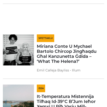
SPETTAKLU
Miriana Conte U Mychael
Bartolo Chircop Jingħaqdu
Għal Kanzunetta Ġdida –
‘What The Helena?’
Emil Calleja Bayliss • Illum
ISSA
It-Temperatura Mistennija
Tilħaq Id-39°C B’Jum Ieħor
Xemxi U Riħ Varju Mill-