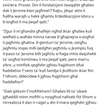
sinċiera. Proset. Din il-fondażzjoni twaqqfet għaliex
dak li Jerome kien jagħmel f'ħajtu, jibqa' attiv li
ħallha warajh u hekk għamlu b'dedikazzjoni kbira u
b'xogħol li ma jieqaf qatt.”
“Żgur li m'għandix għalfejn ngħid iktar għaliex kull
wieħed u waħda minna naraw b'għajnejna x-xogħol
li jagħmlu għalina. Il-ġenituri ta' Jerome, setgħu
jagħmlu inqas milli qedgħin jagħmlu u jkomplu fuq
il-passi ta' Jerome billi jagħżlu xi ħaġa mhix daqshekk
ta' xogħol kontinwu li ma jieqaf qatt, pero marru
oltre, u minflok qegħdin jgħixu ħajjithom bħal
ħaddiehor f'sens ta' kull familja li jkollhom iktar ħin
f'idhom, iddeċidew li jgħixu ħajjithom għal
ħaddieħor!”
“Ġieli gitkom f'moħħkhom? Għaliex lili ta' sikwit
jgħaddili minn moħħi u noqgħod naħseb ftit fihom u
nirrealizza li dan ir-raġel u din il-mara qegħdin jgħixu