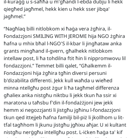
il-kuraġġ u s-saħħa u m'għandi l-ebda dubju li hekk
qiegħed jagħmel, hekk kien u hekk sser jibqa'
jagħmel.”
“Nagħlaq billi nitlobkom xi ħaġa vera żgħira, il-
Fondażzjoni SMILING WITH JEROME hija NGO żgħira
ħafna u mhix bħal l-NGO'S il-kbar li jingħataw anka
grants mingħand il-gvern, għalhekk nitlobkom
intellaw post, li ħa tohdilna ftit ħin li nippromwovu lil
fondazzjoni.” Temmet billi qalet, “Għalkemm il-
Fondazzjoni hija żgħira tgħin diversi persuni
b'dizabilita differenti. Jekk kull waħda u wieħed
minna ntellgħu post żgur li ħa tagħmel differenza
għaliex anka nistgħu niktbu li jekk tkun ħa ssir xi
maratona u taħsbu f'din il-fondażżjoni jew jekk
hemm xi negozzjanti li jistgħu jgħinu l-fondazzjoni
tkun qed ittejjeb ħafna familji bil-piż li jkollhom u lit-
tfal tagħhom li jkunu jistgħu jgħixu aħjar. U xi kultant
nistgħu nerġgħu intellgħu post. L-iċken ħaġa ta' kif