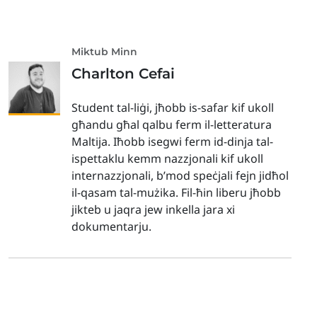
Miktub Minn
Charlton Cefai
Student tal-liġi, jħobb is-safar kif ukoll
għandu għal qalbu ferm il-letteratura
Maltija. Iħobb isegwi ferm id-dinja tal-
ispettaklu kemm nazzjonali kif ukoll
internazzjonali, b’mod speċjali fejn jidħol
il-qasam tal-mużika. Fil-ħin liberu jħobb
jikteb u jaqra jew inkella jara xi
dokumentarju.