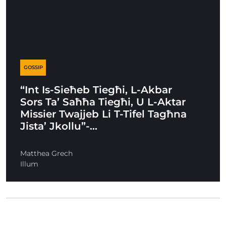
GOSSIP
“Int Is-Sieħeb Tiegħi, L-Akbar
Sors Ta’ Saħħa Tiegħi, U L-Aktar
Missier Twajjeb Li T-Tifel Tagħna
Jista’ Jkollu”-…
Matthea Grech
Illum