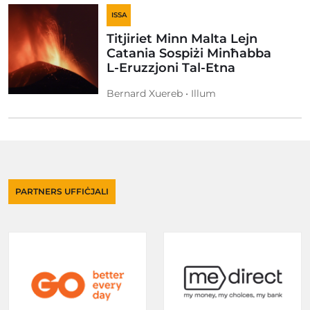
ISSA
Titjiriet Minn Malta Lejn
Catania Sospiżi Minħabba
L-Eruzzjoni Tal-Etna
Bernard Xuereb • Illum
PARTNERS UFFIĊJALI