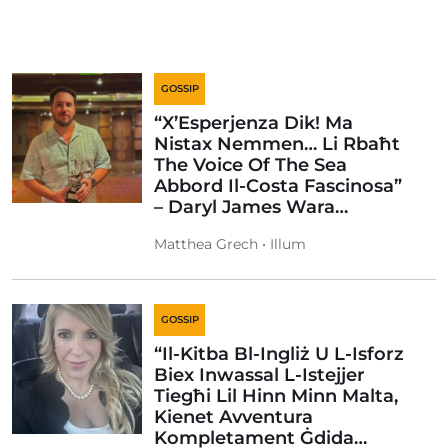
GOSSIP
“X’Esperjenza Dik! Ma
Nistax Nemmen… Li Rbaħt
The Voice Of The Sea
Abbord Il-Costa Fascinosa”
– Daryl James Wara…
Matthea Grech • Illum
GOSSIP
“Il-Kitba Bl-Ingliż U L-Isforz
Biex Inwassal L-Istejjer
Tiegħi Lil Hinn Minn Malta,
Kienet Avventura
Kompletament Ġdida…