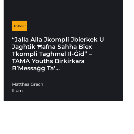
GOSSIP
“Jalla Alla Jkompli Jbierkek U
Jagħtik Ħafna Saħħa Biex
Tkompli Tagħmel Il-Ġid” –
TAMA Youths Birkirkara
B’Messaġġ Ta’…
Matthea Grech
Illum