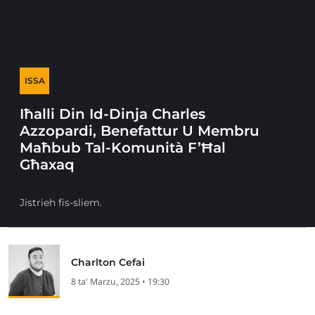
ISSA
Iħalli Din Id-Dinja Charles
Azzopardi, Benefattur U Membru
Maħbub Tal-Komunità F’Ħal
Għaxaq
Jistrieh fis-sliem.
Charlton Cefai
8 ta' Marzu, 2025 • 19:30