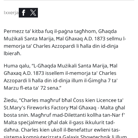
Ixxerja
Permezz ta’ kitba fuq il-paġna tagħhom, Għaqda
Mużikali Santa Marija, Ħal Għaxaq A.D. 1873 sellmu l-
memorja ta’ Charles Azzopardi li ħalla din id-dinja
lbieraħ.
Huma qalu, “L-Għaqda Mużikali Santa Marija, Ħal
Għaxaq A.D. 1873 issellem il-memorja ta' Charles
Azzopardi li ħalla din id-dinja illum il-Ġimgha 7 ta'
Marzu fl-eta ta' 72 sena.”
Żiedu, “Charles magħruf bħal Ċoss kien Licencee ta'
St.Mary's Fireworks Factory Ħal Għaxaq - Malta għal
bosta snin. Magħruf mad-Dilettanti kollha tan-Nar f'
Malta speċjalment għal dak il-gass ikkulurit tad-
daħna. Charles kien ukoll il-Benefattur ewlieni tas-
sistema kompjuterizzata Galaxis Showtechnik li illum