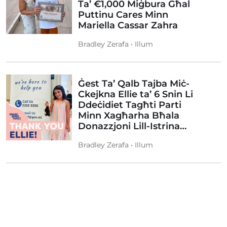
Ta’ €1,000 Miġbura Għal
Puttinu Cares Minn
Mariella Cassar Zahra
Bradley Zerafa • Illum
Ġest Ta’ Qalb Tajba Miċ-
Ckejkna Ellie ta’ 6 Snin Li
Ddeċidiet Tagħti Parti
Minn Xagħarha Bħala
Donazzjoni Lill-Istrina…
Bradley Zerafa • Illum