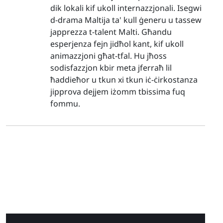
dik lokali kif ukoll internazzjonali. Isegwi
d-drama Maltija ta' kull ġeneru u tassew
japprezza t-talent Malti. Għandu
esperjenza fejn jidħol kant, kif ukoll
animazzjoni għat-tfal. Hu jħoss
sodisfazzjon kbir meta jferraħ lil
ħaddieħor u tkun xi tkun iċ-ċirkostanza
jipprova dejjem iżomm tbissima fuq
fommu.