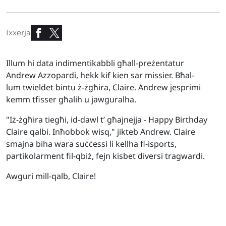
Ixxerja
Illum hi data indimentikabbli għall-preżentatur
Andrew Azzopardi, hekk kif kien sar missier. Bħal-
lum twieldet bintu ż-żgħira, Claire. Andrew jesprimi
kemm tfisser għalih u jawguralha.
"Iż-żgħira tiegħi, id-dawl t’ għajnejja - Happy Birthday
Claire qalbi. Inħobbok wisq," jikteb Andrew. Claire
smajna biha wara suċċessi li kellha fl-isports,
partikolarment fil-qbiż, fejn kisbet diversi tragwardi.
Awguri mill-qalb, Claire!