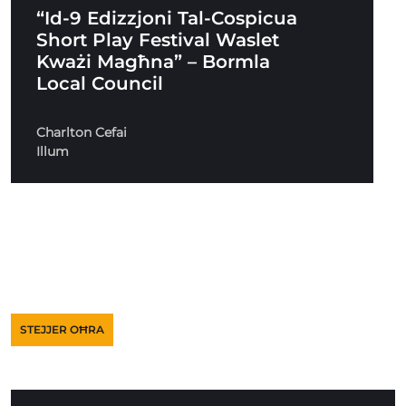
“Id-9 Edizzjoni Tal-Cospicua
Short Play Festival Waslet
Kważi Magħna” – Bormla
Local Council
Charlton Cefai
Illum
STEJJER OĦRA