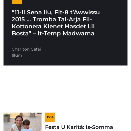
“11-Il Sena Ilu, Fit-8 t’Awwissu
2015 … Tromba Tal-Arja Fil-
Kottonera Kienet Ħasdet Lil
Bosta” – It-Temp Madwarna
Charlton Cefai
Illum
ISSA
Festa U Karità: Is-Somma