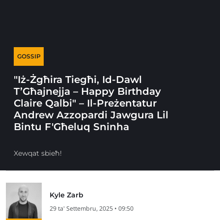
GOSSIP
"Iż-Żgħira Tiegħi, Id-Dawl
T’Għajnejja – Happy Birthday
Claire Qalbi" – Il-Preżentatur
Andrew Azzopardi Jawgura Lil
Bintu F'Għeluq Sninha
Xewqat sbieħ!
Kyle Zarb
29 ta' Settembru, 2025 • 09:50