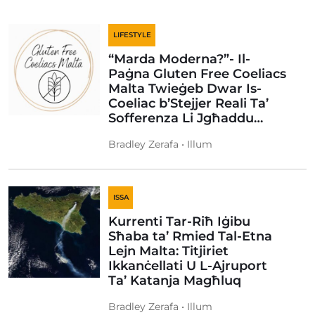
LIFESTYLE
“Marda Moderna?”- Il-
Paġna Gluten Free Coeliacs
Malta Twieġeb Dwar Is-
Coeliac b’Stejjer Reali Ta’
Sofferenza Li Jgħaddu…
Bradley Zerafa • Illum
ISSA
Kurrenti Tar-Riħ Iġibu
Sħaba ta’ Rmied Tal-Etna
Lejn Malta: Titjiriet
Ikkanċellati U L-Ajruport
Ta’ Katanja Magħluq
Bradley Zerafa • Illum