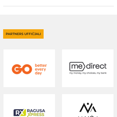
PARTNERS UFFIĊJALI