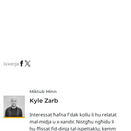
Ixxerja
Miktub Minn
Kyle Zarb
Interessat ħafna f'dak kollu li hu relatat
mal-midja u x-xandir. Nistgħu ngħidu li
hu ffissat fid-dinja tal-ispettaklu; kemm