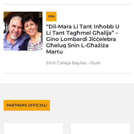
ISSA
“Dil-Mara Li Tant Inħobb U
Li Tant Tagħmel Għalija” –
Gino Lombardi Jiċċelebra
Għeluq Snin L-Għażiża
Martu
Emil Calleja Bayliss • Illum
PARTNERS UFFIĊJALI