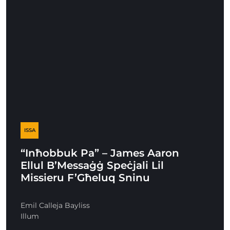
ISSA
“Inħobbuk Pa” – James Aaron
Ellul B’Messaġġ Speċjali Lil
Missieru F’Għeluq Sninu
Emil Calleja Bayliss
Illum