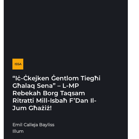
ISSA
“Iċ-Ċkejken Ġentlom Tiegħi
Għalaq Sena” – L-MP
Rebekah Borg Taqsam
Ritratti Mill-Isbaħ F’Dan Il-
Jum Għażiż!
Emil Calleja Bayliss
Illum