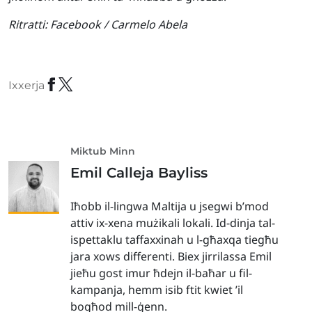
Ritratti:
Facebook / Carmelo Abela
Ixxerja
Miktub Minn
Emil Calleja Bayliss
Iħobb il-lingwa Maltija u jsegwi b’mod
attiv ix-xena mużikali lokali. Id-dinja tal-
ispettaklu taffaxxinah u l-għaxqa tiegħu
jara xows differenti. Biex jirrilassa Emil
jieħu gost imur ħdejn il-baħar u fil-
kampanja, hemm isib ftit kwiet ’il
bogħod mill-ġenn.