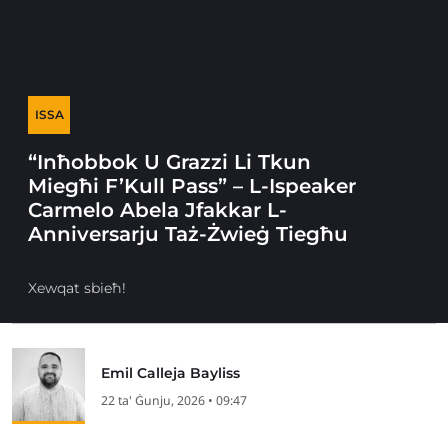
ISSA
“Inħobbok U Grazzi Li Tkun
Miegħi F’Kull Pass” – L-Ispeaker
Carmelo Abela Jfakkar L-
Anniversarju Taż-Żwieġ Tiegħu
Xewqat sbieħ!
Emil Calleja Bayliss
22 ta' Ġunju, 2026 • 09:47