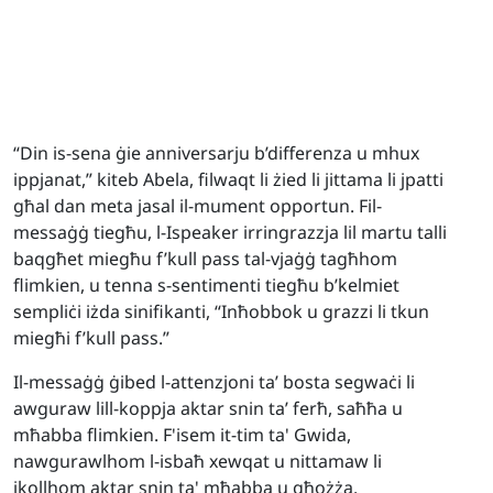
“Din is-sena ġie anniversarju b’differenza u mhux
ippjanat,” kiteb Abela, filwaqt li żied li jittama li jpatti
għal dan meta jasal il-mument opportun. Fil-
messaġġ tiegħu, l-Ispeaker irringrazzja lil martu talli
baqgħet miegħu f’kull pass tal-vjaġġ tagħhom
flimkien, u tenna s-sentimenti tiegħu b’kelmiet
sempliċi iżda sinifikanti, “Inħobbok u grazzi li tkun
miegħi f’kull pass.”
Il-messaġġ ġibed l-attenzjoni ta’ bosta segwaċi li
awguraw lill-koppja aktar snin ta’ ferħ, saħħa u
mħabba flimkien. F'isem it-tim ta' Gwida,
nawgurawlhom l-isbaħ xewqat u nittamaw li
jkollhom aktar snin ta' mħabba u għożża.