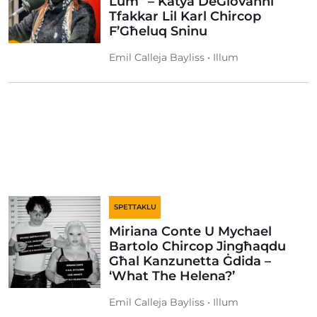
Lum” – Katya DeGiovanni
Tfakkar Lil Karl Chircop
F’Għeluq Sninu
Emil Calleja Bayliss • Illum
SPETTAKLU
Miriana Conte U Mychael
Bartolo Chircop Jingħaqdu
Għal Kanzunetta Ġdida –
‘What The Helena?’
Emil Calleja Bayliss • Illum