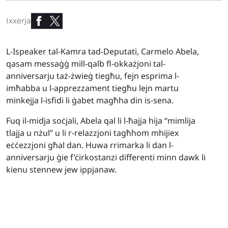
Ixxerja
L-Ispeaker tal-Kamra tad-Deputati, Carmelo Abela,
qasam messaġġ mill-qalb fl-okkażjoni tal-
anniversarju taż-żwieġ tiegħu, fejn esprima l-
imħabba u l-apprezzament tiegħu lejn martu
minkejja l-isfidi li ġabet magħha din is-sena.
Fuq il-midja soċjali, Abela qal li l-ħajja hija “mimlija
tlajja u nżul” u li r-relazzjoni tagħhom mhijiex
eċċezzjoni għal dan. Huwa rrimarka li dan l-
anniversarju ġie f’ċirkostanzi differenti minn dawk li
kienu stennew jew ippjanaw.