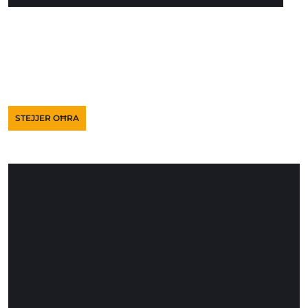
STEJJER OĦRA