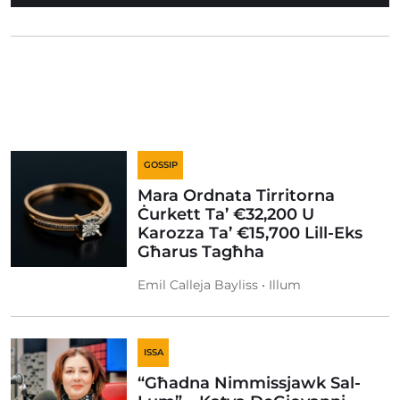
GOSSIP
Mara Ordnata Tirritorna
Ċurkett Ta’ €32,200 U
Karozza Ta’ €15,700 Lill-Eks
Għarus Tagħha
Emil Calleja Bayliss • Illum
ISSA
“Għadna Nimmissjawk Sal-