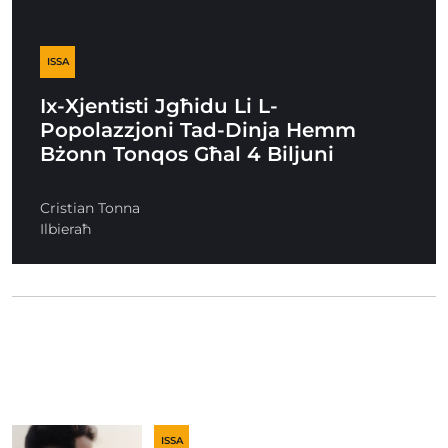
ISSA
Ix-Xjentisti Jgħidu Li L-
Popolazzjoni Tad-Dinja Hemm
Bżonn Tonqos Għal 4 Biljuni
Cristian Tonna
Ilbieraħ
ISSA