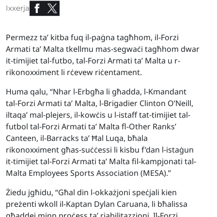
Ixxerja
Permezz ta’ kitba fuq il-paġna tagħhom, il-Forzi
Armati ta’ Malta tkellmu mas-segwaċi tagħhom dwar
it-timijiet tal-futbo, tal-Forzi Armati ta’ Malta u r-
rikonoxximent li rċevew riċentament.
Huma qalu, “Nhar l-Erbgħa li għadda, l-Kmandant
tal-Forzi Armati ta’ Malta, l-Brigadier Clinton O’Neill,
iltaqa’ mal-plejers, il-kowċis u l-istaff tat-timijiet tal-
futbol tal-Forzi Armati ta’ Malta fl-Other Ranks’
Canteen, il-Barracks ta’ Ħal Luqa, bħala
rikonoxximent għas-suċċessi li kisbu f’dan l-istaġun
it-timijiet tal-Forzi Armati ta’ Malta fil-kampjonati tal-
Malta Employees Sports Association (MESA).”
Żiedu jgħidu, “Għal din l-okkażjoni speċjali kien
preżenti wkoll il-Kaptan Dylan Caruana, li bħalissa
għaddej minn proċess ta’ riabilitazzjoni. Il-Forzi