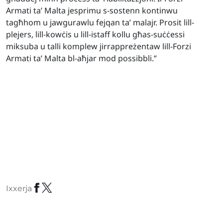
Armati ta’ Malta jesprimu s-sostenn kontinwu
tagħhom u jawgurawlu fejqan ta’ malajr. Prosit lill-
plejers, lill-kowċis u lill-istaff kollu għas-suċċessi
miksuba u talli komplew jirrappreżentaw lill-Forzi
Armati ta’ Malta bl-aħjar mod possibbli.”
Ixxerja