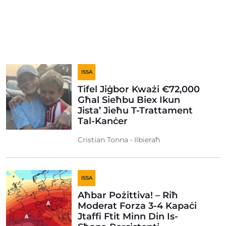
ISSA
Tifel Jiġbor Kważi €72,000
Għal Sieħbu Biex Ikun
Jista’ Jieħu T-Trattament
Tal-Kanċer
Cristian Tonna • Ilbieraħ
ISSA
Aħbar Pożittiva! – Riħ
Moderat Forza 3-4 Kapaċi
Jtaffi Ftit Minn Din Is-