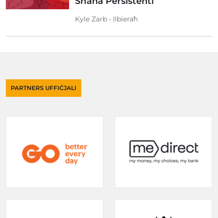
Sħana Persistenti
Kyle Zarb • Ilbieraħ
PARTNERS UFFIĊJALI