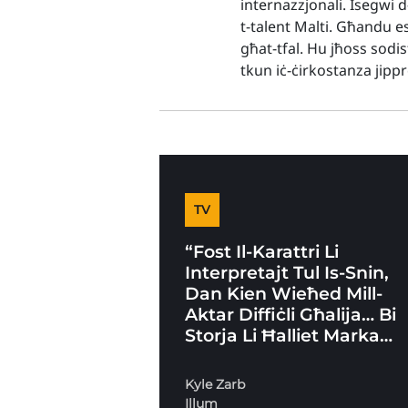
internazzjonali. Isegwi 
t-talent Malti. Għandu es
għat-tfal. Hu jħoss sodis
tkun iċ-ċirkostanza jip
TV
“Fost Il-Karattri Li
Interpretajt Tul Is-Snin,
Dan Kien Wieħed Mill-
Aktar Diffiċli Għalija… Bi
Storja Li Ħalliet Marka…
Kyle Zarb
Illum