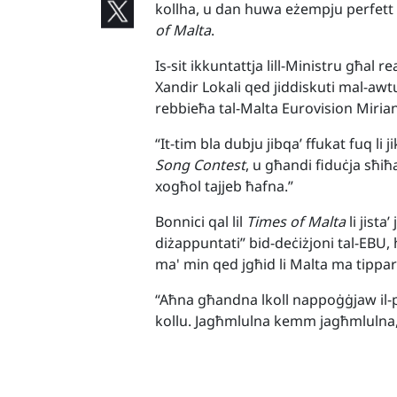
kollha, u dan huwa eżempju perfett ta
of Malta
.
Is-sit ikkuntattja lill-Ministru għal re
Xandir Lokali qed jiddiskuti mal-awtur
rebbieħa tal-Malta Eurovision Mirian
“It-tim bla dubju jibqa’ ffukat fuq li j
Song Contest
, u għandi fiduċja sħiħ
xogħol tajjeb ħafna.”
Bonnici qal lil
Times of Malta
li jist
diżappuntati” bid-deċiżjoni tal-EBU,
ma' min qed jgħid li Malta ma tippar
“Aħna għandna lkoll nappoġġjaw il-par
kollu. Jagħmlulna kemm jagħmlulna, e