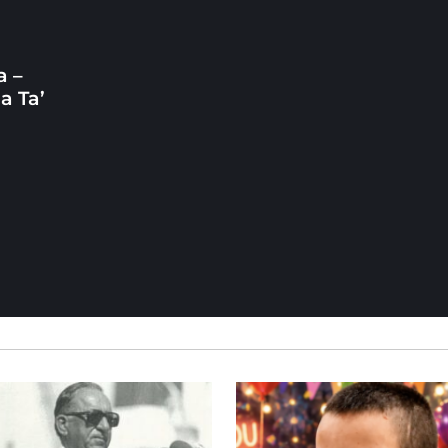
a –
a Ta’