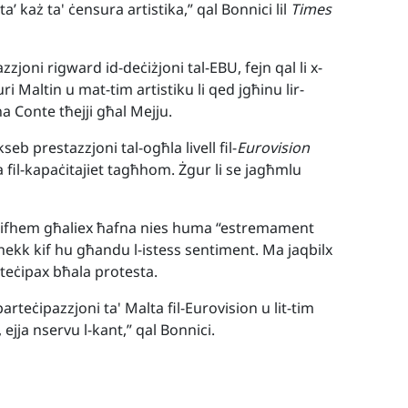
’ każ ta' ċensura artistika,” qal Bonnici lil
Times
azzjoni rigward id-deċiżjoni tal-EBU, fejn qal li x-
i Maltin u mat-tim artistiku li qed jgħinu lir-
a Conte tħejji għal Mejju.
ikseb prestazzjoni tal-ogħla livell fil-
Eurovision
a fil-kapaċitajiet tagħhom. Żgur li se jagħmlu
a’ jifhem għaliex ħafna nies huma “estremament
 hekk kif hu għandu l-istess sentiment. Ma jaqbilx
teċipax bħala protesta.
teċipazzjoni ta' Malta fil-Eurovision u lit-tim
jja nservu l-kant,” qal Bonnici.