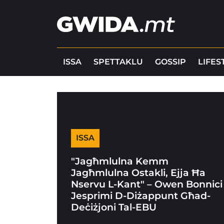
ISSA
SPETTAKLU
GOSSIP
LIFES
ISSA
"Jagħmlulna Kemm
Jagħmlulna Ostakli, Ejja Ħa
Nservu L-Kant" – Owen Bonnici
Jesprimi D-Diżappunt Għad-
Deċiżjoni Tal-EBU