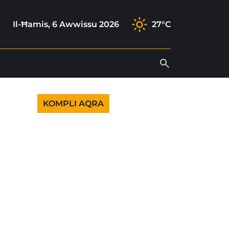
ok
gram
ok
outube
Il-Ħamis, 6 Awwissu 2026
27°C
KOMPLI AQRA