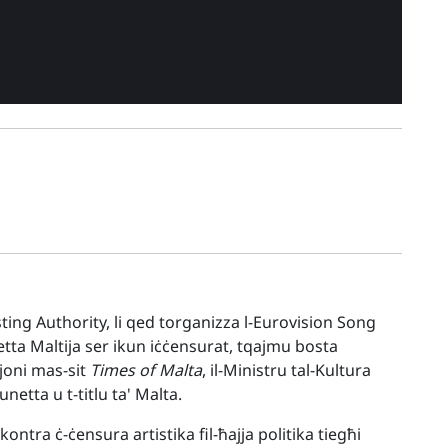
ting Authority, li qed torganizza l-Eurovision Song
netta Maltija ser ikun iċċensurat, tqajmu bosta
żjoni mas-sit
Times of Malta
, il-Ministru tal-Kultura
etta u t-titlu ta' Malta.
ntra ċ-ċensura artistika fil-ħajja politika tiegħi