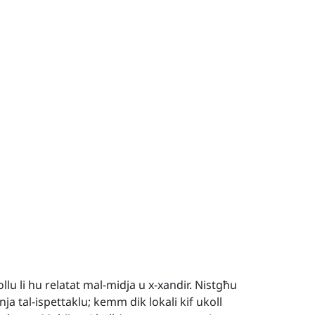
llu li hu relatat mal-midja u x-xandir. Nistgħu
inja tal-ispettaklu; kemm dik lokali kif ukoll