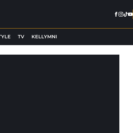
Facebo
Insta
Tikt
Y
TYLE
TV
KELLYMNI