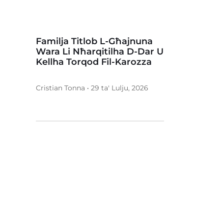
Familja Titlob L-Għajnuna
Wara Li Nħarqitilha D-Dar U
Kellha Torqod Fil-Karozza
Cristian Tonna • 29 ta' Lulju, 2026