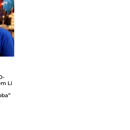
D-
em Li
bba”
e