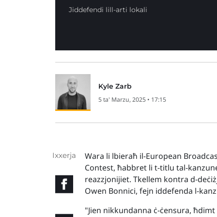
Jiddefendi lill-arti lokali
Kyle Zarb
5 ta' Marzu, 2025 • 17:15
Ixxerja
Wara li lbieraħ il-European Broadcas
Contest, ħabbret li t-titlu tal-kanzu
reazzjonijiet. Tkellem kontra d-deċi
Owen Bonnici, fejn iddefenda l-kanzun
"Jien nikkundanna ċ-ċensura, ħdimt ko