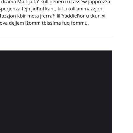
d-drama Maltija ta' kull ġeneru u tassew japprezza
perjenza fejn jidħol kant, kif ukoll animazzjoni
fazzjon kbir meta jferraħ lil ħaddieħor u tkun xi
prova dejjem iżomm tbissima fuq fommu.