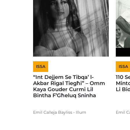
ISSA
ISSA
“Int Dejjem Se Tibqa’ l-
110 S
Akbar Rigal Tiegħi” – Omm
Minto
Kaya Gouder Curmi Lil
Li Bi
Bintha F’Għeluq Sninha
Emil Calleja Bayliss • Illum
Emil Ca