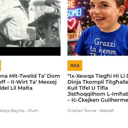
ISSA
ena Mit-Twelid Ta’ Dom
“Ix-Xewqa Tiegħi Hi Li 
ff – Il-Wirt Ta’ Mexxej
Dinja Tkompli Titgħall
ddel Lil Malta
Kull Tifel U Tifla
Jistħoqqilhom L-Imħa
– Iċ-Ċkejken Guilherm
lleja Bayliss • Illum
Cristian Tonna • Ilbieraħ