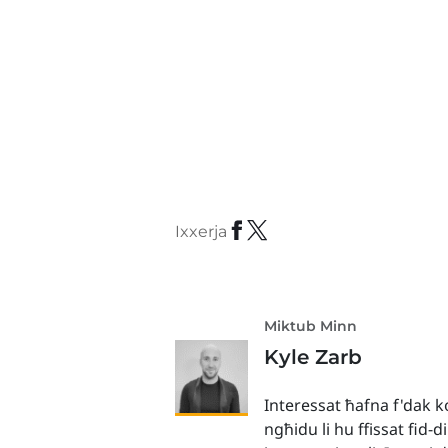
Ixxerja
Miktub Minn
Kyle Zarb
Interessat ħafna f'dak ko
ngħidu li hu ffissat fid-d