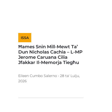
ISSA
Ħames Snin Mill-Mewt Ta’
Dun Nicholas Cachia – L-MP
Jerome Caruana Cilia
Jfakkar Il-Memorja Tiegħu
Eileen Cumbo Salerno • 28 ta' Lulju,
2026