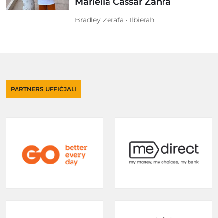
Mariella Cassar Zahra
Bradley Zerafa • Ilbieraħ
PARTNERS UFFIĊJALI