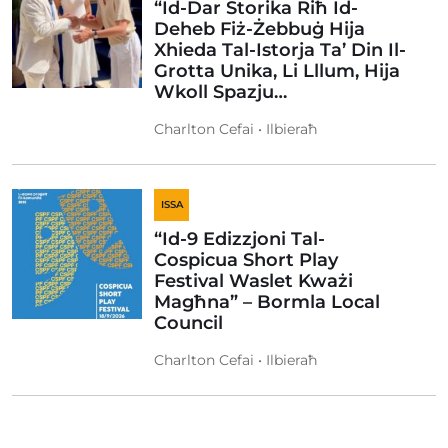
“Id-Dar Storika Riħ Id-
Deheb Fiż-Żebbuġ Hija
Xhieda Tal-Istorja Ta’ Din Il-
Grotta Unika, Li Lllum, Hija
Wkoll Spazju…
Charlton Cefai • Ilbieraħ
ISSA
“Id-9 Edizzjoni Tal-
Cospicua Short Play
Festival Waslet Kważi
Magħna” – Bormla Local
Council
Charlton Cefai • Ilbieraħ