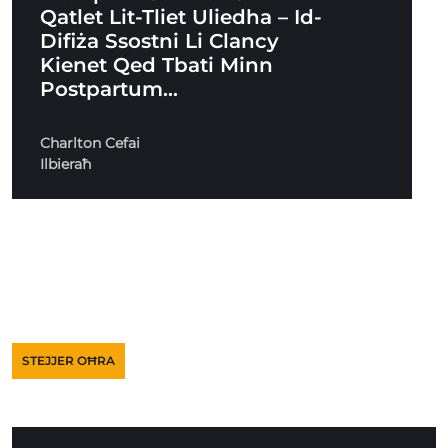
Qatlet Lit-Tliet Uliedha – Id-
Difiża Ssostni Li Clancy
Kienet Qed Tbati Minn
Postpartum…
Charlton Cefai
Ilbieraħ
STEJJER OĦRA