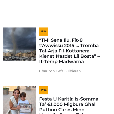
ISSA
“11-Il Sena Ilu, Fit-8
t’Awwissu 2015 … Tromba
Tal-Arja Fil-Kottonera
Kienet Ħasdet Lil Bosta” –
It-Temp Madwarna
Charlton Cefai • Ilbieraħ
ISSA
Festa U Karità: Is-Somma
Ta’ €1,000 Miġbura Għal
Puttinu Cares Minn