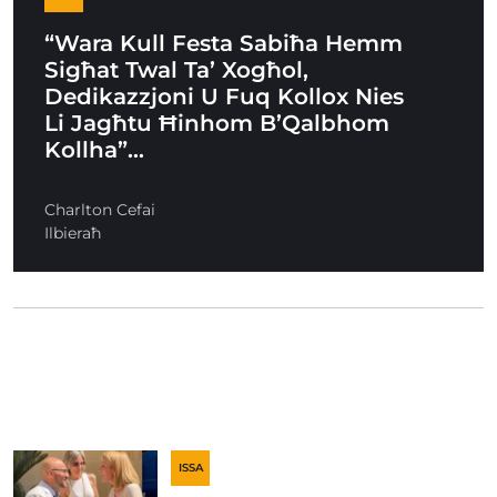
“Wara Kull Festa Sabiħa Hemm
Sigħat Twal Ta’ Xogħol,
Dedikazzjoni U Fuq Kollox Nies
Li Jagħtu Ħinhom B’Qalbhom
Kollha”…
Charlton Cefai
Ilbieraħ
ISSA