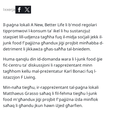
Ixxerja
Il-paġna lokali A New, Better Life li b'mod regolari
tippromwovi l-konsum ta' ikel li hu sustanzjuż
staqsiet lill-udjenza tagħha fuq il-midja soċjali jekk il-
junk food f'pajjiżna għandux jiġi projbit minħabba d-
detriment li jikkawża għas-saħħa tal-bniedem.
Huma qanqlu din id-domanda wara li l-junk food ġie
fiċ-ċentru ta' diskussjoni li rappreżentant minn
tagħhom kellu mal-preżentatur Karl Bonaci fuq l-
istazzjon F Living.
Min-naħa tiegħu, ir-rappreżentant tal-paġna lokali
Matthaeus Grasso saħaq li fil-fehma tiegħu l-junk
food m'għandux jiġi projbit f'pajjiżna iżda minflok
saħaq li għandu jkun hawn iżjed għarfien.