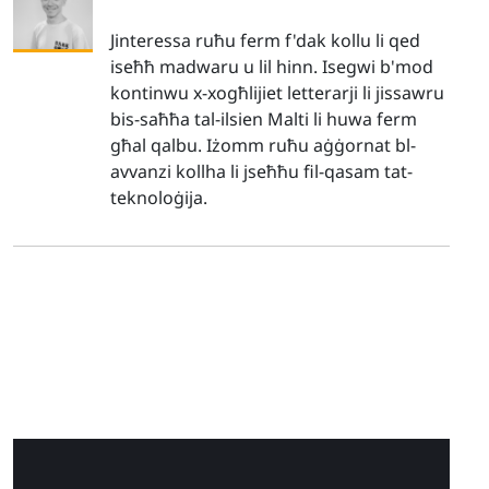
Jinteressa ruħu ferm f'dak kollu li qed
iseħħ madwaru u lil hinn. Isegwi b'mod
kontinwu x-xogħlijiet letterarji li jissawru
bis-saħħa tal-ilsien Malti li huwa ferm
għal qalbu. Iżomm ruħu aġġornat bl-
avvanzi kollha li jseħħu fil-qasam tat-
teknoloġija.