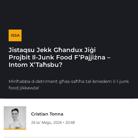
ISSA
Jistaqsu Jekk Għandux Jiġi
Projbit Il-Junk Food F’Pajjiżna –
Intom X’Taħsbu?
Minħabba d-detriment għas-saħħa tal-bniedem li l-junk
food jikkawża!
Cristian Tonna
26 ta' Mejju, 2026 • 20:48