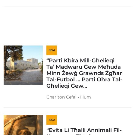
ISSA
“Parti Kbira Mill-Għelieqi
Ta’ Madwaru Ġew Meħuda
Minn Żewġ Grawnds Żgħar
Tal-Futbol … Parti Oħra Tal-
Għelieqi Ġew…
Charlton Cefai • Illum
ISSA
“Evita Li Tħalli Annimali Fil-