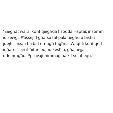
“Siegħat wara, kont qiegħda f’sodda l-isptar, inżomm
id żewġi. Ħassejt l-għafsa tal-pala tiegħu u bistlu
jdejh, imxarrba bid-dmugħ tagħna. Waqt li kont qed
inħares lejn il-ħitan bojod kesħin, għajnejja
ddemmgħu. Ppruvajt nimmaġina kif se nfiequ.”