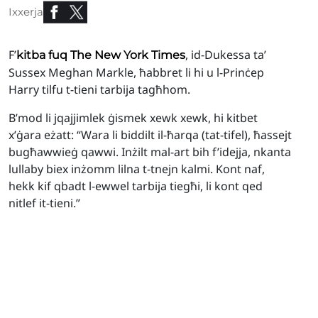
Ixxerja
F’
, id-Dukessa ta’
kitba fuq The New York Times
Sussex Meghan Markle, ħabbret li hi u l-Prinċep
Harry tilfu t-tieni tarbija tagħhom.
B’mod li jqajjimlek ġismek xewk xewk, hi kitbet
x’ġara eżatt: “Wara li biddilt il-ħarqa (tat-tifel), ħassejt
bugħawwieġ qawwi. Inżilt mal-art bih f’idejja, nkanta
lullaby biex inżomm lilna t-tnejn kalmi. Kont naf,
hekk kif qbadt l-ewwel tarbija tiegħi, li kont qed
nitlef it-tieni.”