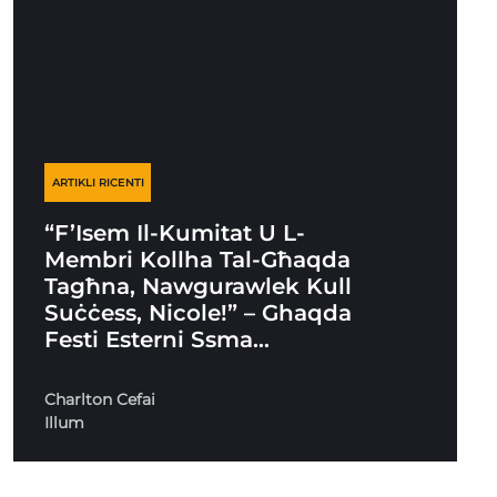
ARTIKLI RICENTI
“F’Isem Il-Kumitat U L-
Membri Kollha Tal-Għaqda
Tagħna, Nawgurawlek Kull
Suċċess, Nicole!” – Ghaqda
Festi Esterni Ssma…
Charlton Cefai
Illum