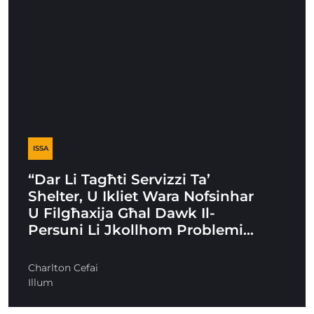
ISSA
“Dar Li Tagħti Servizzi Ta’
Shelter, U Ikliet Wara Nofsinhar
U Filgħaxija Għal Dawk Il-
Persuni Li Jkollhom Problemi…
Charlton Cefai
Illum