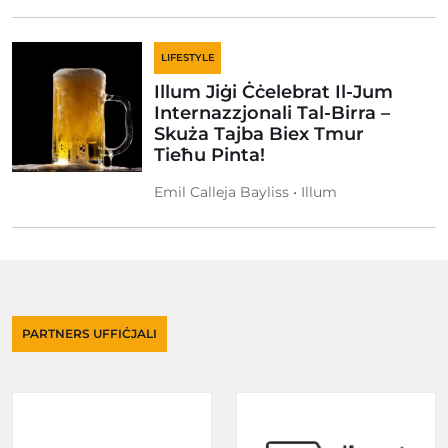
LIFESTYLE
Illum Jiġi Ċċelebrat Il-Jum
Internazzjonali Tal-Birra –
Skuża Tajba Biex Tmur
Tieħu Pinta!
Emil Calleja Bayliss • Illum
PARTNERS UFFIĊJALI