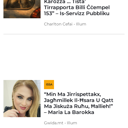
Karozza … Tista’
Tirrapporta Billi Ċċempel
153” – Is-Servizz Pubbliku
Charlton Cefai • Illum
ISSA
“Min Ma Jirrispettakx,
Jagħmillek Il-Ħsara U Qatt
Ma Jiskuża Ruħu, Ħallieh!”
– Maria La Barokka
Gwida.mt • Illum