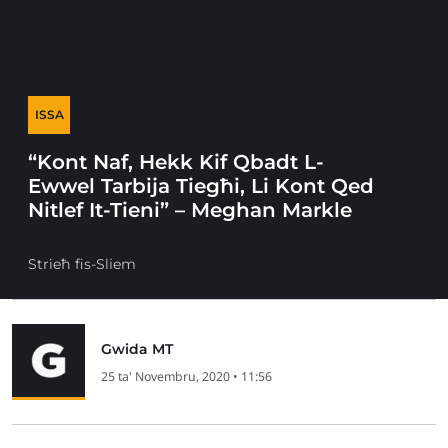
ISSA
“Kont Naf, Hekk Kif Qbadt L-
Ewwel Tarbija Tiegħi, Li Kont Qed
Nitlef It-Tieni” – Meghan Markle
Strieħ fis-Sliem
Gwida MT
25 ta' Novembru, 2020 • 11:56