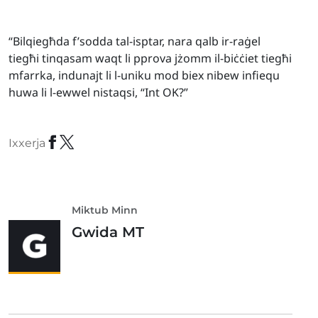
“Bilqiegħda f’sodda tal-isptar, nara qalb ir-raġel
tiegħi tinqasam waqt li pprova jżomm il-biċċiet tiegħi
mfarrka, indunajt li l-uniku mod biex nibew infiequ
huwa li l-ewwel nistaqsi, “Int OK?”
Ixxerja
Miktub Minn
Gwida MT