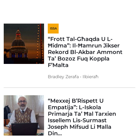
ISSA
“Frott Tal-Għaqda U L-
Ħidma”: Il-Ħamrun Jikser
Rekord Bl-Akbar Ammont
Ta’ Bozoz Fuq Koppla
F’Malta
Bradley Zerafa • Ilbieraħ
“Mexxej B’Rispett U
Empatija”: L-Iskola
Primarja Ta’ Ħal Tarxien
Issellem Lis-Surmast
Joseph Mifsud Li Ħalla
Din…