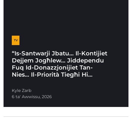
TV
“Is-Santwarji Jbatu… Il-Kontijiet
Dejjem Jogħlew… Jiddependu
Fuq Id-Donazzjonijiet Tan-
Nies… Il-Priorità Tiegħi Hi…
Kyle Zarb
6 ta' Awwissu, 2026