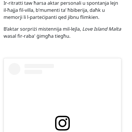
Ir-ritratti taw ħarsa aktar personali u spontanja lejn
il-ħajja fil-villa, b’mumenti ta’ ħbiberija, daħk u
memorji li l-parteċipanti qed jibnu flimkien.
B’aktar sorpriżi mistennija mil-lejla,
Love Island Malta
wasal fir-raba' ġimgħa tiegħu.