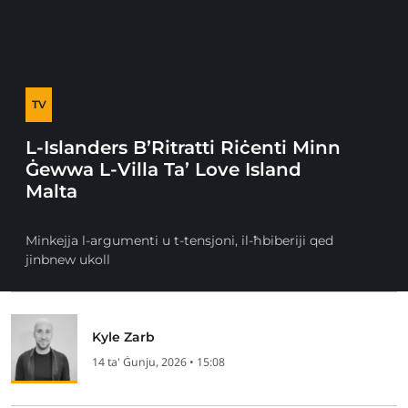
TV
L-Islanders B’Ritratti Riċenti Minn
Ġewwa L-Villa Ta’ Love Island
Malta
Minkejja l-argumenti u t-tensjoni, il-ħbiberiji qed
jinbnew ukoll
Kyle Zarb
14 ta' Ġunju, 2026 • 15:08