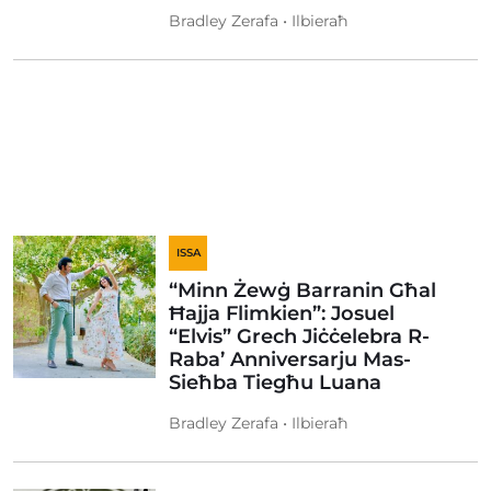
Bradley Zerafa • Ilbieraħ
ISSA
“Minn Żewġ Barranin Għal
Ħajja Flimkien”: Josuel
“Elvis” Grech Jiċċelebra R-
Raba’ Anniversarju Mas-
Sieħba Tiegħu Luana
Bradley Zerafa • Ilbieraħ