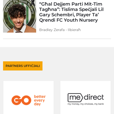
“Għal Dejjem Parti Mit-Tim
Tagħna”: Tislima Speċjali Lil
Gary Schembri, Player Ta’
Qrendi FC Youth Nursery
Bradley Zerafa • Ilbieraħ
PARTNERS UFFIĊJALI