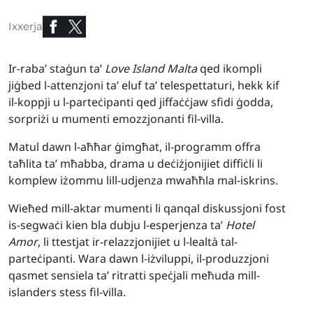
Ixxerja
Ir-raba’ staġun ta’
Love Island Malta
qed ikompli
jiġbed l-attenzjoni ta’ eluf ta’ telespettaturi, hekk kif
il-koppji u l-parteċipanti qed jiffaċċjaw sfidi ġodda,
sorpriżi u mumenti emozzjonanti fil-villa.
Matul dawn l-aħħar ġimgħat, il-programm offra
taħlita ta’ mħabba, drama u deċiżjonijiet diffiċli li
komplew iżommu lill-udjenza mwaħħla mal-iskrins.
Wieħed mill-aktar mumenti li qanqal diskussjoni fost
is-segwaċi kien bla dubju l-esperjenza ta’
Hotel
Amor
, li ttestjat ir-relazzjonijiet u l-lealtà tal-
parteċipanti. Wara dawn l-iżviluppi, il-produzzjoni
qasmet sensiela ta’ ritratti speċjali meħuda mill-
islanders stess fil-villa.