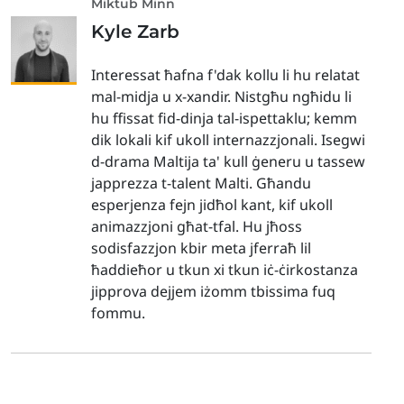
Miktub Minn
Kyle Zarb
Interessat ħafna f'dak kollu li hu relatat
mal-midja u x-xandir. Nistgħu ngħidu li
hu ffissat fid-dinja tal-ispettaklu; kemm
dik lokali kif ukoll internazzjonali. Isegwi
d-drama Maltija ta' kull ġeneru u tassew
japprezza t-talent Malti. Għandu
esperjenza fejn jidħol kant, kif ukoll
animazzjoni għat-tfal. Hu jħoss
sodisfazzjon kbir meta jferraħ lil
ħaddieħor u tkun xi tkun iċ-ċirkostanza
jipprova dejjem iżomm tbissima fuq
fommu.