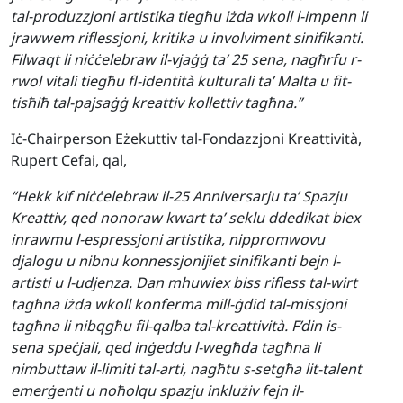
tal-produzzjoni artistika tiegħu iżda wkoll l-impenn li
jrawwem riflessjoni, kritika u involviment sinifikanti.
Filwaqt li niċċelebraw il-vjaġġ ta’ 25 sena, nagħrfu r-
rwol vitali tiegħu fl-identità kulturali ta’ Malta u fit-
tisħiħ tal-pajsaġġ kreattiv kollettiv tagħna.”
Iċ-Chairperson Eżekuttiv tal-Fondazzjoni Kreattività,
Rupert Cefai, qal,
“Hekk kif niċċelebraw il-25 Anniversarju ta’ Spazju
Kreattiv, qed nonoraw kwart ta’ seklu ddedikat biex
inrawmu l-espressjoni artistika, nippromwovu
djalogu u nibnu konnessjonijiet sinifikanti bejn l-
artisti u l-udjenza. Dan mhuwiex biss rifless tal-wirt
tagħna iżda wkoll konferma mill-ġdid tal-missjoni
tagħna li nibqgħu fil-qalba tal-kreattività. F’din is-
sena speċjali, qed inġeddu l-wegħda tagħna li
nimbuttaw il-limiti tal-arti, nagħtu s-setgħa lit-talent
emerġenti u noħolqu spazju inklużiv fejn il-