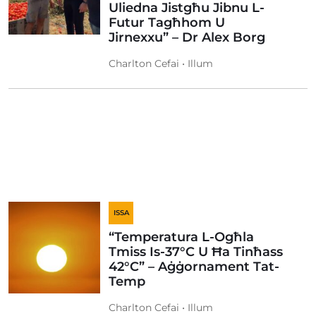
Uliedna Jistgħu Jibnu L-
Futur Tagħhom U
Jirnexxu” – Dr Alex Borg
Charlton Cefai • Illum
ISSA
“Temperatura L-Ogħla
Tmiss Is-37°C U Ħa Tinħass
42°C” – Aġġornament Tat-
Temp
Charlton Cefai • Illum