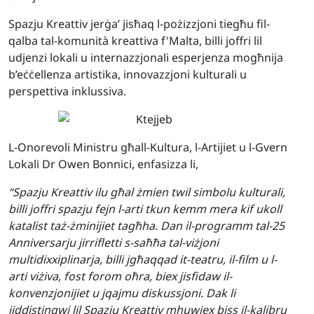
Spazju Kreattiv j
erġa’ jisħaq
l-pożizzjoni tiegħu fil-
qalba tal-komunità kreattiva f'Malta, billi joffri lil
udjenzi lokali u internazzjonali esperjenza mogħnija
b’eċċellenza artistika, innovazzjoni kulturali u
perspettiva inklussiva.
L-Onorevoli Ministru għall-Kultura, l-Artijiet u l-Gvern
Lokali Dr Owen Bonnici, enfasizza li,
“Spazju Kreattiv ilu għal żmien twil simbolu kulturali,
billi joffri spazju fejn l-arti tkun kemm mera kif ukoll
katalist taż-żminijiet tagħha. Dan il-programm tal-25
Anniversarju jirrifletti s-saħħa tal-viżjoni
multidixxiplinarja, billi jgħaqqad it-teatru, il-film u l-
arti viżiva, fost forom oħra, biex jisfidaw il-
konvenzjonijiet u jqajmu diskussjoni. Dak li
jiddistingwi lil Spazju Kreattiv mhuwiex biss il-kalibru