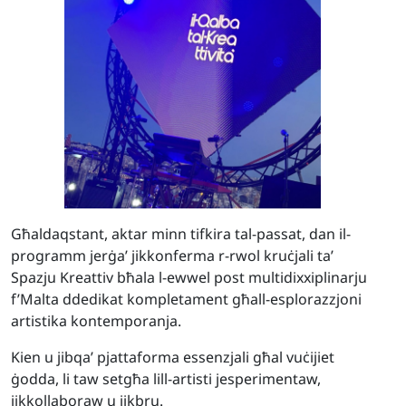
Għaldaqstant, aktar minn tifkira tal-passat, dan il-
programm
jerġa’ jikkonferma
r-rwol kruċjali ta’
Spazju Kreattiv bħala l-ewwel post multidixxiplinarju
f’Malta ddedikat kompletament għall-esplorazzjoni
artistika kontemporanja.
Kien u jibqa’ pjattaforma essenzjali għal vuċijiet
ġodda, li taw setgħa lill-artisti jesperimentaw,
jikkollaboraw u jikbru.