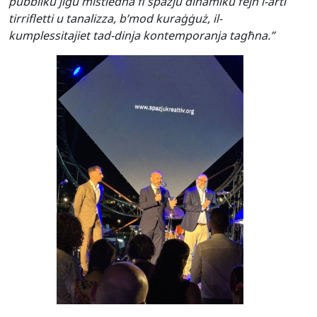
pubbliku jiġu mistiedna fi spazju dinamiku fejn l-arti
tirrifletti u tanalizza, b’mod kuraġġuż, il-
kumplessitajiet tad-dinja kontemporanja tagħna.”