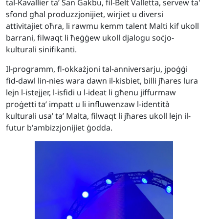
tal-Kavallier ta’ San Ġakbu, fil-Belt Valletta, servew ta'
sfond għal produzzjonijiet, wirjiet u diversi
attivitajiet oħra, li rawmu kemm talent Malti kif ukoll
barrani, filwaqt li ħeġġew ukoll djalogu soċjo-
kulturali sinifikanti.
Il-programm
,
fl-okka
żjoni tal
-anniversarju
,
jpoġġi
fid-dawl lin-nies wara dawn il-kisbiet, billi jħares lura
lejn l-istejjer, l-isfidi u l-ideat li għenu jiffurmaw
proġetti ta’ impatt u li influwenzaw l-identità
kulturali usa’ ta’ Malta, filwaqt li jħares ukoll lejn il-
futur b'ambizzjonijiet ġodda.