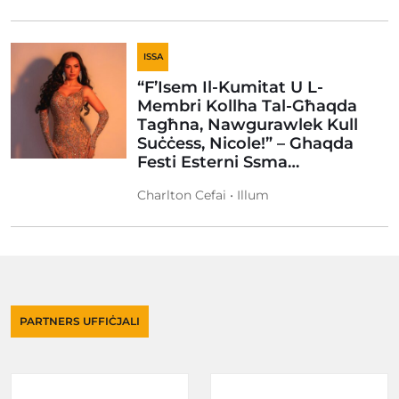
ISSA
“F’Isem Il-Kumitat U L-
Membri Kollha Tal-Għaqda
Tagħna, Nawgurawlek Kull
Suċċess, Nicole!” – Ghaqda
Festi Esterni Ssma…
Charlton Cefai • Illum
PARTNERS UFFIĊJALI