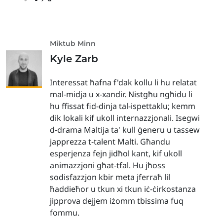
Miktub Minn
Kyle Zarb
Interessat ħafna f'dak kollu li hu relatat
mal-midja u x-xandir. Nistgħu ngħidu li
hu ffissat fid-dinja tal-ispettaklu; kemm
dik lokali kif ukoll internazzjonali. Isegwi
d-drama Maltija ta' kull ġeneru u tassew
japprezza t-talent Malti. Għandu
esperjenza fejn jidħol kant, kif ukoll
animazzjoni għat-tfal. Hu jħoss
sodisfazzjon kbir meta jferraħ lil
ħaddieħor u tkun xi tkun iċ-ċirkostanza
jipprova dejjem iżomm tbissima fuq
fommu.