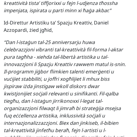
kreattività tista’ tiffjorixxi u fejn l-udjenza tħossha
impenjata, ispirata u parti minn xi ħaġa akbar.”
Id-Direttur Artistiku ta’ Spazju Kreattiv, Daniel
Azzopardi, żied jgħid,
“Dan l-istaġun tal-25 anniversarju huwa
ċelebrazzjoni vibranti tal-kreattività fil-forma l-aktar
pura tagħha - xiehda tal-libertà artistika u tal-
innovazzjoni li Spazju Kreattiv rawwem matul is-snin.
Il-programm jiġbor flimkien talenti emerġenti u
vuċijiet stabbiliti, u joffri xogħlijiet li mhux biss
jispiraw iżda jinstigaw wkoll diskors dwar
kwistjonijiet soċjali relevanti u sinifikanti. Fil-qalba
tiegħu, dan l-istaġun jirrikonoxxi l-legat tal-
organizazzjoni filwaqt li jimraħ bi strateġija msejsa
fuq eċċellenza artistika, inklussività soċjali u
internazjonalizzazzjoni. Biex dan jinkiseb, il-bibien
tal-kreattività jinfetħu beraħ, fejn l-artisti u l-