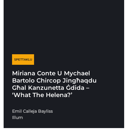
SPETTAKLU
Miriana Conte U Mychael
Bartolo Chircop Jingħaqdu
Għal Kanzunetta Ġdida –
‘What The Helena?’
Emil Calleja Bayliss
Illum