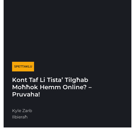
SPETTAKLU
Kont Taf Li Tista’ Tilgħab
Moħħok Hemm Online? –
Pruvaha!
Kyle Zarb
Ilbieraħ