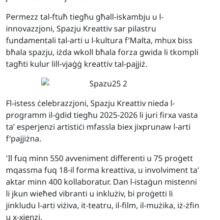
Permezz tal-ftuħ tiegħu għall-iskambju u l-
innovazzjoni, Spazju Kreattiv sar pilastru
fundamentali tal-arti u l-kultura f’Malta, mhux biss
bħala spazju, iżda
wkoll
bħala forza gwida li tkompli
tagħti kulur lil
l
-vjaġġ kreattiv tal-pajjiż.
Fl-istess ċelebrazzjoni, Spazju Kreattiv nieda l-
programm il-ġdid tiegħu 2025-2026 li juri firxa vasta
ta’ esperjenzi artistiċi mfassla biex jixprunaw l-arti
f’pajjiżna.
'Il fuq minn 550 avveniment differenti u 75 proġett
mqassma fuq 18-il forma kreattiva, u involviment ta'
aktar minn 400 kollaboratur. Dan l-istaġun
mistenni
li jkun wieħed vibranti u inklużiv, bi proġetti li
jinkludu l-arti viżiva, it-teatru, il-film, il-mużika, iż-żfin
u x-xjenzi.