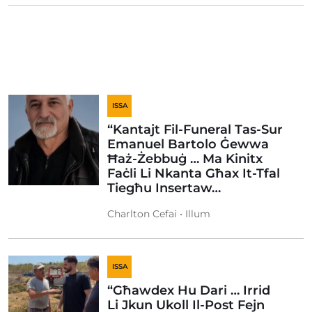
ISSA
“Kantajt Fil-Funeral Tas-Sur
Emanuel Bartolo Ġewwa
Ħaż-Żebbuġ … Ma Kinitx
Faċli Li Nkanta Għax It-Tfal
Tiegħu Insertaw…
Charlton Cefai • Illum
ISSA
“Għawdex Hu Dari … Irrid
Li Jkun Ukoll Il-Post Fejn