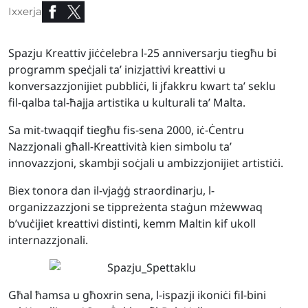
Ixxerja
Spazju Kreattiv jiċċelebra l-25 anniversarju tiegħu bi
programm speċjali ta’ inizjattivi kreattivi u
konversazzjonijiet pubbliċi, li jfakkru kwart ta’ seklu
fil-qalba tal-ħajja artistika u kulturali ta’ Malta.
Sa mit-twaqqif tiegħu fis-sena 2000, iċ-Ċentru
Nazzjonali għall-Kreattività kien simbolu ta’
innovazzjoni, skambji soċjali u ambizzjonijiet artistiċi.
Biex tonora dan il-vjaġġ straordinarju, l-
organizzazzjoni se tippreżenta staġun mżewwaq
b’vuċijiet kreattivi distinti, kemm Maltin kif ukoll
internazzjonali.
Għal ħamsa u għoxrin sena, l-ispazji ikoniċi fil-bini