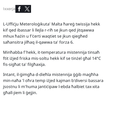
Ixxerja
L-Uffiċju Meteroloġikuta' Malta ħareġ twissija hekk
kif qed ibassar li llejla r-riħ se jkun qed jitqawwa
mhux ħażin u f'ċerti waqtiet se jkun qiegħed
saħansitra jilħaq il-qawwa ta' forza 6.
Minħabba f'hekk, it-temperatura mistennija tinsaħ
ftit iżjed friska mis-soltu hekk kif se tinżel għal 14°C
fis-sigħat ta' filgħaxija.
Intant, il-ġimgħa d-dieħla mistennija ġġib magħha
min-naħa 'l oħra temp iżjed kajman b'diversi bassara
jsostnu li m'huma jantiċipaw l-ebda ħalbiet tax-xita
għall-jiem li ġejjin.