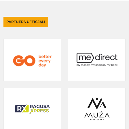
PARTNERS UFFIĊJALI