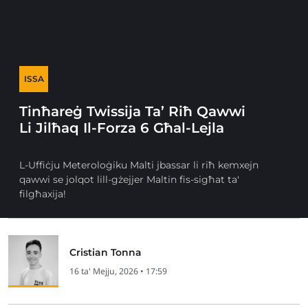
ISSA
Tinħareġ Twissija Ta’ Riħ Qawwi
Li Jilħaq Il-Forza 6 Għal-Lejla
L-Uffiċju Meteroloġiku Malti jbassar li riħ kemxejn
qawwi se jolqot lill-gżejjer Maltin fis-sigħat ta'
filgħaxija!
Cristian Tonna
16 ta' Mejju, 2026 • 17:59