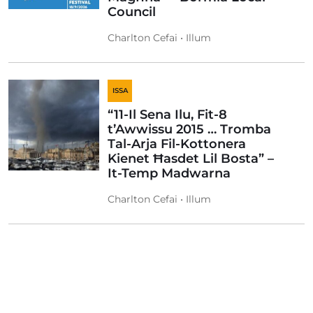
Council
Charlton Cefai • Illum
ISSA
“11-Il Sena Ilu, Fit-8
t’Awwissu 2015 … Tromba
Tal-Arja Fil-Kottonera
Kienet Ħasdet Lil Bosta” –
It-Temp Madwarna
Charlton Cefai • Illum