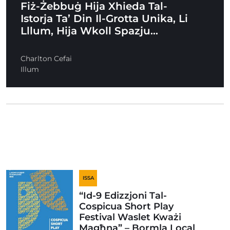
Fiż-Żebbuġ Hija Xhieda Tal-
Istorja Ta’ Din Il-Grotta Unika, Li
Lllum, Hija Wkoll Spazju…
Charlton Cefai
Illum
ISSA
“Id-9 Edizzjoni Tal-
Cospicua Short Play
Festival Waslet Kważi
Magħna” – Bormla Local