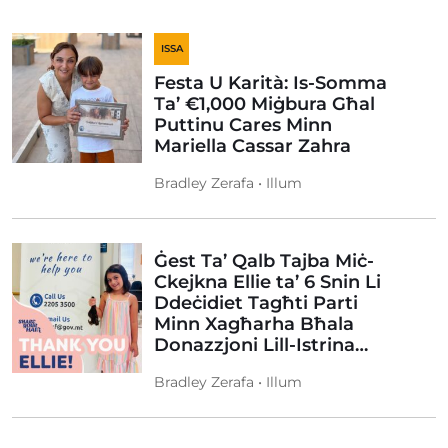
ISSA
Festa U Karità: Is-Somma
Ta’ €1,000 Miġbura Għal
Puttinu Cares Minn
Mariella Cassar Zahra
Bradley Zerafa • Illum
Ġest Ta’ Qalb Tajba Miċ-
Ckejkna Ellie ta’ 6 Snin Li
Ddeċidiet Tagħti Parti
Minn Xagħarha Bħala
Donazzjoni Lill-Istrina…
Bradley Zerafa • Illum