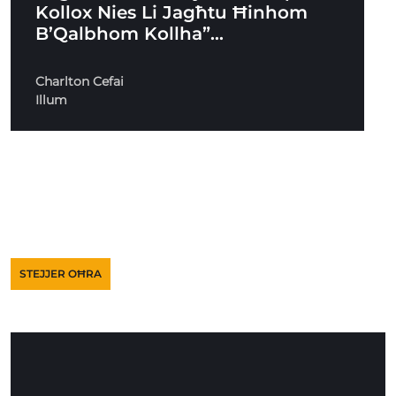
Kollox Nies Li Jagħtu Ħinhom
B’Qalbhom Kollha”…
Charlton Cefai
Illum
STEJJER OĦRA