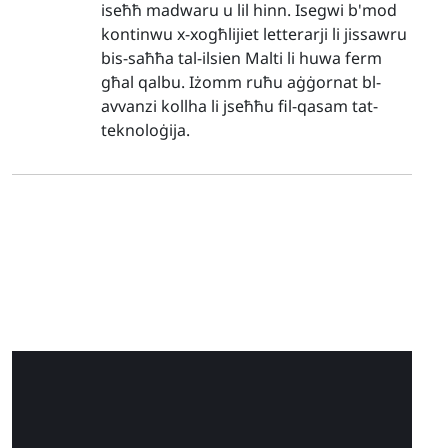
iseħħ madwaru u lil hinn. Isegwi b'mod
kontinwu x-xogħlijiet letterarji li jissawru
bis-saħħa tal-ilsien Malti li huwa ferm
għal qalbu. Iżomm ruħu aġġornat bl-
avvanzi kollha li jseħħu fil-qasam tat-
teknoloġija.