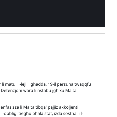
li matul il-lejl li għadda, 19-il persuna twaqqfu
ad-Detenzjoni wara li nstabu jgħixu Malta
 enfasizza li Malta tibqa' pajjiż akkoljenti li
-obbligi tiegħu bħala stat, iżda sostna li l-