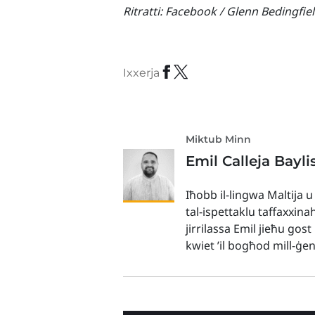
Ritratti:
Facebook / Glenn Bedingfie
Ixxerja
Miktub Minn
Emil Calleja Bayli
Iħobb il-lingwa Maltija u
tal-ispettaklu taffaxxina
jirrilassa Emil jieħu gos
kwiet ’il bogħod mill-ġe