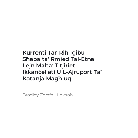
Kurrenti Tar-Riħ Iġibu
Sħaba ta’ Rmied Tal-Etna
Lejn Malta: Titjiriet
Ikkanċellati U L-Ajruport Ta’
Katanja Magħluq
Bradley Zerafa • Ilbieraħ