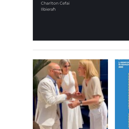
Charlton Cefai
Ilbieraħ